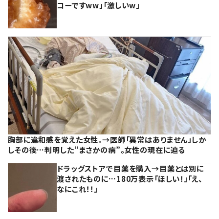
コーですww」「激しいw」
胸部に違和感を覚えた女性。→医師「異常はありません」しか
しその後…判明した”まさかの病”。女性の現在に迫る
ドラッグストアで目薬を購入→目薬とは別に
渡されたものに…180万表示「ほしい！」「え、
なにこれ！！」