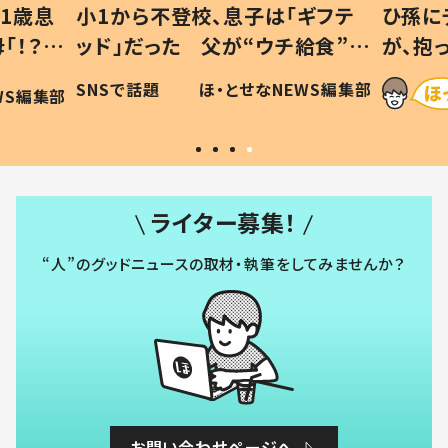
1歳息
小1から不登校、息子は「ギフテ
ひ孫に
「！？」
ッド」だった 父が“ウチ給食”を
が、抱
に「可愛
作り続ける理由とは #令和の親
「涙が
SNSで話題
ほ・とせなNEWS編集部
WS編集部
#令和の子
い」
ライター募集！
“人”のグッドニュースの取材・執筆をしてみませんか？
お問い合わせページへ