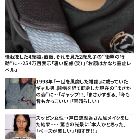
怪我をした4歳娘。直後、それを見た2歳息子の“衝撃の行
動”に…254万回表示「凄い配慮（笑）」「お顔はかなり重症レ
ベル」
1998年『一世を風靡した雑誌』に載っていた
ギャル男。闘病を経て転身した現在の”まさか
の姿”に…「ギャップ！！」「まさかすぎる」「今も
昔もかっこいい」「素晴らしい」
スッピン女性→戸田恵梨香さん風メイクをし
た結果……驚きの光景に「本人かと思った」
「ベースが美しい」「似すぎ！！」