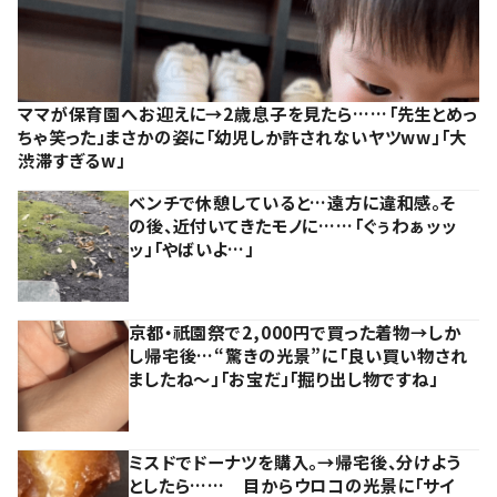
ママが保育園へお迎えに→2歳息子を見たら……「先生とめっ
ちゃ笑った」まさかの姿に「幼児しか許されないヤツww」「大
渋滞すぎるw」
ベンチで休憩していると…遠方に違和感。そ
の後、近付いてきたモノに……「ぐぅわぁッッ
ッ」「やばいよ…」
京都・祇園祭で2,000円で買った着物→しか
し帰宅後…“驚きの光景”に「良い買い物され
ましたね～」「お宝だ」「掘り出し物ですね」
ミスドでドーナツを購入。→帰宅後、分けよう
としたら…… 目からウロコの光景に「サイ