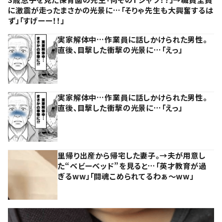
に激震が走ったまさかの光景に…「そりゃ先生も大興奮するは
ず」「すげーー！！」
実家解体中…作業員に話しかけられた男性。
直後、目撃した衝撃の光景に…「えっ」
実家解体中…作業員に話しかけられた男性。
直後、目撃した衝撃の光景に…「えっ」
里帰り出産から帰宅した妻子。→夫が用意し
た“ベビーベッド”を見ると…「英才教育が過
ぎるww」「闘魂こめられてるわぁ～ww」