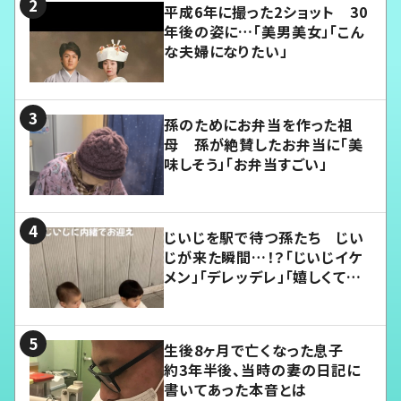
平成6年に撮った2ショット 30
年後の姿に…「美男美女」「こん
な夫婦になりたい」
孫のためにお弁当を作った祖
母 孫が絶賛したお弁当に「美
味しそう」「お弁当すごい」
じいじを駅で待つ孫たち じい
じが来た瞬間…！？「じいじイケ
メン」「デレッデレ」「嬉しくて可
愛くてたまらない」「幸せになれ
る」
生後8ヶ月で亡くなった息子
約3年半後、当時の妻の日記に
書いてあった本音とは