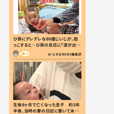
ひ孫にデレデレな80歳じいじが、抱
っこすると…ひ孫の反応に「涙が出ま
した」「可愛くて仕方ない」
ほ・とせなNEWS編集部
生後8ヶ月で亡くなった息子 約3年
半後、当時の妻の日記に書いてあっ