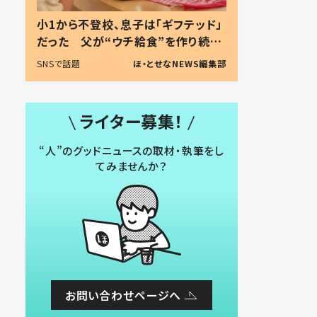
小1から不登校、息子は「ギフテッド」
だった 父が“ウチ給食”を作り続け
る理由とは #令和の親 #令和の子
SNSで話題
ほ・とせなNEWS編集部
ライター募集！
“人”のグッドニュースの取材・執筆をし
てみませんか？
お問い合わせページへ