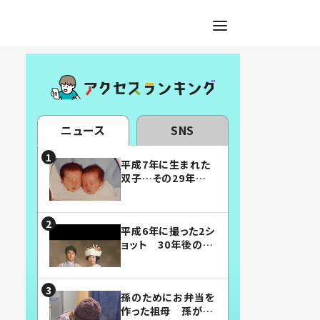
ニュース
SNS
平成7年に生まれた
双子…その29年後
の姿に「漫画みたい」
「素敵すぎる」
平成6年に撮った2シ
ョット 30年後の姿
に…「美男美女」「こ
んな夫婦になりた
い」
孫のためにお弁当を
作った祖母 孫が絶