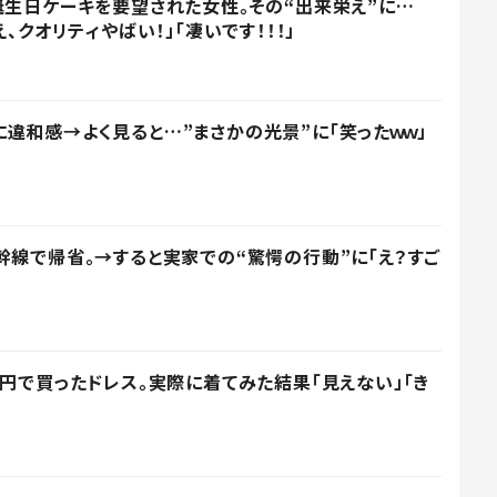
誕生日ケーキを要望された女性。その“出来栄え”に…
、クオリティやばい！」「凄いです！！！」
違和感→よく見ると…”まさかの光景”に「笑ったｗｗ」
幹線で帰省。→すると実家での“驚愕の行動”に「え？すご
0円で買ったドレス。実際に着てみた結果「見えない」「き