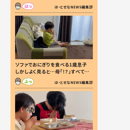
た本音とは
ほ・とせなNEWS編集部
ソファでおにぎりを食べる1歳息子
しかしよく見ると…母「！？」すべてを
察した母の投稿に「可愛いから許
ほ・とせなNEWS編集部
す！」「現行犯〜」