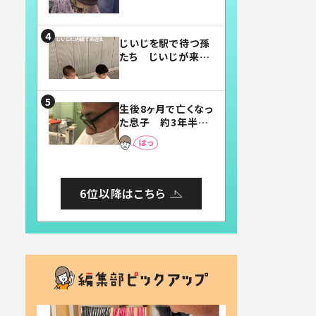
賛したお弁当に「美
味しそう」「お弁当す
ごい」
じいじを駅で待つ孫
たち じいじが来た
瞬間…！？「じいじイ
ケメン」「デレッデレ」
「嬉しくて可愛くてた
生後8ヶ月で亡くなっ
まらない」「幸せにな
た息子 約3年半
れる」
後、当時の妻の日記
に書いてあった本音
とは
6位以降はこちら