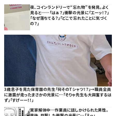
夜、コインランドリーで“忘れ物”を発見。よく
見ると……「はぁ？」衝撃の光景に「エーッ！？」
「なぜ落ちてる？」「どこで忘れたことに気づく
の？」
3歳息子を見た保育園の先生「何そのTシャツ！？」→職員全員
に激震が走ったまさかの光景に…「そりゃ先生も大興奮するは
ず」「すげーー！！」
実家解体中…作業員に話しかけられた男性。
直後、目撃した衝撃の光景に…「えっ」