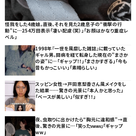
怪我をした4歳娘。直後、それを見た2歳息子の“衝撃の行
動”に…254万回表示「凄い配慮（笑）」「お顔はかなり重症レ
ベル」
1998年『一世を風靡した雑誌』に載っていた
ギャル男。闘病を経て転身した現在の”まさか
の姿”に…「ギャップ！！」「まさかすぎる」「今も
昔もかっこいい」「素晴らしい」
スッピン女性→戸田恵梨香さん風メイクをし
た結果……驚きの光景に「本人かと思った」
「ベースが美しい」「似すぎ！！」
夜、虫取りに出かけたら“胸元に違和感”→直
後、驚きの光景に…「笑ったｗｗｗ」「ギャップ
ww」