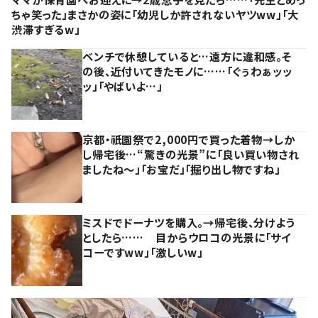
ちゃ笑った」まさかの姿に「幼児しか許されないヤツww」「大
渋滞すぎるw」
ベンチで休憩していると…遠方に違和感。そ
の後、近付いてきたモノに……「ぐぅわぁッッ
ッ」「やばいよ…」
京都・祇園祭で2,000円で買った着物→しか
し帰宅後…“驚きの光景”に「良い買い物され
ましたね～」「お宝だ」「掘り出し物ですね」
ミスドでドーナツを購入。→帰宅後、分けよう
としたら…… 目からウロコの光景に「サイ
コーですww」「激しいw」