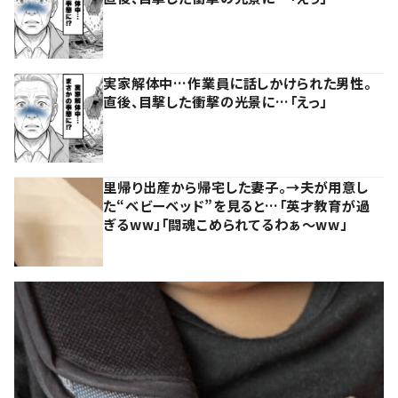
実家解体中…作業員に話しかけられた男性。
直後、目撃した衝撃の光景に…「えっ」
里帰り出産から帰宅した妻子。→夫が用意し
た“ベビーベッド”を見ると…「英才教育が過
ぎるww」「闘魂こめられてるわぁ～ww」