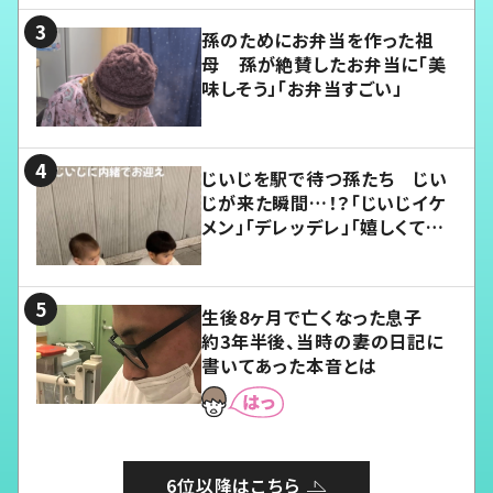
孫のためにお弁当を作った祖
母 孫が絶賛したお弁当に「美
味しそう」「お弁当すごい」
じいじを駅で待つ孫たち じい
じが来た瞬間…！？「じいじイケ
メン」「デレッデレ」「嬉しくて可
愛くてたまらない」「幸せになれ
る」
生後8ヶ月で亡くなった息子
約3年半後、当時の妻の日記に
書いてあった本音とは
6位以降はこちら