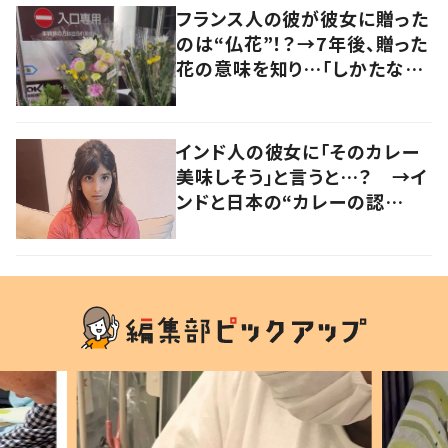
フランス人の彼が彼女に贈った
のは“仏花”！？→7年後、贈った
花の意味を知り…「しかたな
い」「気持ちが大事」
インド人の彼女に「そのカレー
美味しそう」と言うと…？ →イ
ンドと日本の“カレーの認
識”に驚きの声！