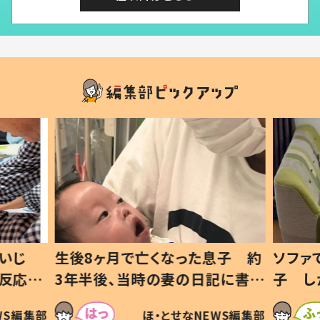
いじ
生後8ヶ月で亡くなった息子 約
ソファ
の反応に
3年半後、当時の妻の日記に書い
子 し
て仕方な
てあった本音とは
すべて
WS編集部
ほ・とせなNEWS編集部