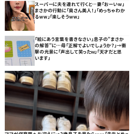
スーパーに夫を連れて行くと…妻「おーいw」
まさかの行動に「奥さん美人！」「めっちゃわか
るww」「楽しそうww」
「絵にあう言葉を書きなさい」息子の”まさか
の解答”に…母「正解でよいでしょうか？」→衝
撃の光景に「声出して笑ったｗ」「天才だと思
います」
ママが保育園へお迎えに→2歳息子を見たら……「先生とめっ