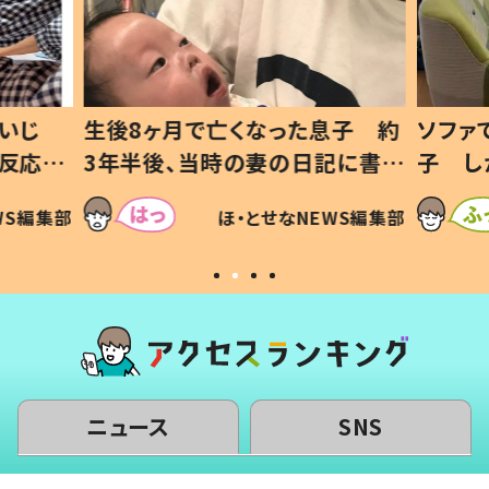
いじ
生後8ヶ月で亡くなった息子 約
ソファ
の反応に
3年半後、当時の妻の日記に書い
子 し
て仕方な
てあった本音とは
すべて
WS編集部
ほ・とせなNEWS編集部
いから
ニュース
SNS