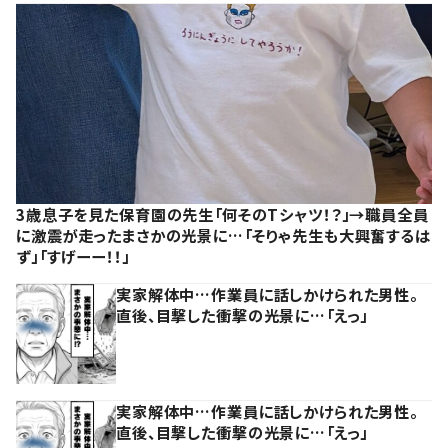
3歳息子を見た保育園の先生「何そのTシャツ！？」→職員全員
に激震が走ったまさかの光景に…「そりゃ先生も大興奮するは
ず」「すげーー！！」
実家解体中…作業員に話しかけられた男性。
直後、目撃した衝撃の光景に…「えっ」
実家解体中…作業員に話しかけられた男性。
直後、目撃した衝撃の光景に…「えっ」