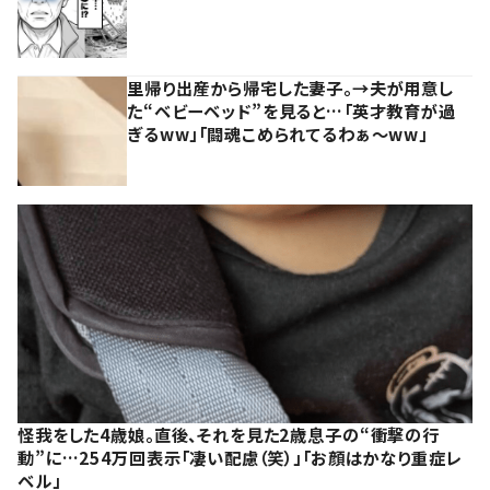
里帰り出産から帰宅した妻子。→夫が用意し
た“ベビーベッド”を見ると…「英才教育が過
ぎるww」「闘魂こめられてるわぁ～ww」
怪我をした4歳娘。直後、それを見た2歳息子の“衝撃の行
動”に…254万回表示「凄い配慮（笑）」「お顔はかなり重症レ
ベル」