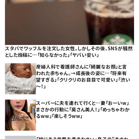
スタバでワッフルを注文した女性。しかしその後、SNSが騒然
とした投稿に…「知らなかった」「ヤバい安い」
産婦人科で看護師さんに「綺麗なお顔」と言
われた赤ちゃん。→成長後の姿に…「将来有
望すぎる」「クリクリのお目目で可愛い」「渋い
～！」
スーパーに夫を連れて行くと…妻「おーいw」
まさかの行動に「奥さん美人！」「めっちゃわか
るww」「楽しそうww」