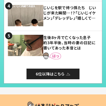
じいじを駅で待つ孫たち じい
じが来た瞬間…！？「じいじイケ
メン」「デレッデレ」「嬉しくて可
愛くてたまらない」「幸せになれ
る」
生後8ヶ月で亡くなった息子
約3年半後、当時の妻の日記に
書いてあった本音とは
6位以降はこちら