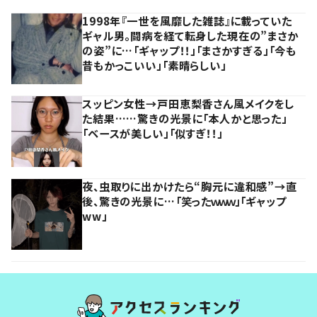
1998年『一世を風靡した雑誌』に載っていた
ギャル男。闘病を経て転身した現在の”まさか
の姿”に…「ギャップ！！」「まさかすぎる」「今も
昔もかっこいい」「素晴らしい」
スッピン女性→戸田恵梨香さん風メイクをし
た結果……驚きの光景に「本人かと思った」
「ベースが美しい」「似すぎ！！」
夜、虫取りに出かけたら“胸元に違和感”→直
後、驚きの光景に…「笑ったｗｗｗ」「ギャップ
ww」