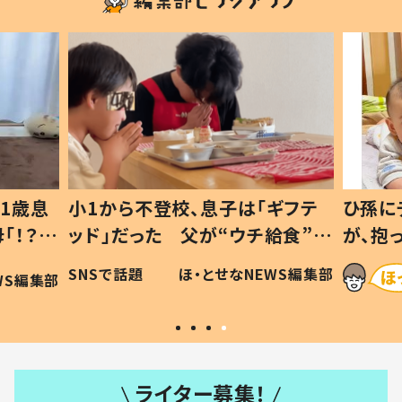
1歳息
小1から不登校、息子は「ギフテ
ひ孫に
「！？」
ッド」だった 父が“ウチ給食”を
が、抱
に「可愛
作り続ける理由とは #令和の親
「涙が
SNSで話題
ほ・とせなNEWS編集部
WS編集部
#令和の子
い」
ライター募集！