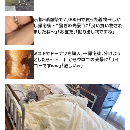
京都・祇園祭で2,000円で買った着物→しか
し帰宅後…“驚きの光景”に「良い買い物され
ましたね～」「お宝だ」「掘り出し物ですね」
ミスドでドーナツを購入。→帰宅後、分けよう
としたら…… 目からウロコの光景に「サイ
コーですww」「激しいw」