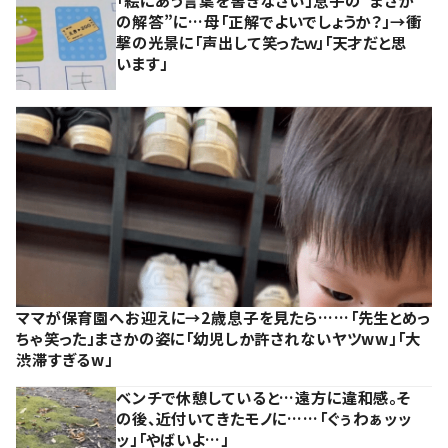
「絵にあう言葉を書きなさい」息子の”まさか
の解答”に…母「正解でよいでしょうか？」→衝
撃の光景に「声出して笑ったｗ」「天才だと思
います」
ママが保育園へお迎えに→2歳息子を見たら……「先生とめっ
ちゃ笑った」まさかの姿に「幼児しか許されないヤツww」「大
渋滞すぎるw」
ベンチで休憩していると…遠方に違和感。そ
の後、近付いてきたモノに……「ぐぅわぁッッ
ッ」「やばいよ…」