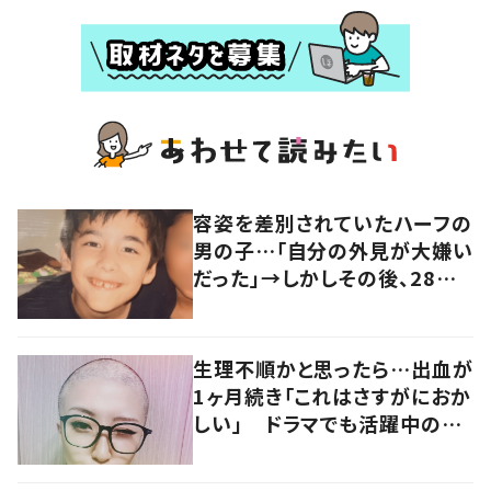
容姿を差別されていたハーフの
男の子…「自分の外見が大嫌い
だった」→しかしその後、28歳
になった現在の姿に…「自分を
好きでいるの大事」「イケメンす
ぎる」「今も昔もカッコイイ」
生理不順かと思ったら…出血が
1ヶ月続き「これはさすがにおか
しい」 ドラマでも活躍中の女
優を襲った病とは