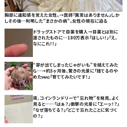
胸部に違和感を覚えた女性。→医師「異常はありません」しか
しその後…判明した”まさかの病”。女性の現在に迫る
ドラッグストアで目薬を購入→目薬とは別に
渡されたものに…180万表示「ほしい！」「え、
なにこれ！！」
“芽が出てしまったじゃがいも”を植えてみた
ら…→約3ヶ月後、驚きの光景に「捨てるのや
めたｗｗ」「育ててみたいです！」
夜、コインランドリーで“忘れ物”を発見。よく
見ると……「はぁ？」衝撃の光景に「エーッ！？」
「なぜ落ちてる？」「どこで忘れたことに気づく
の？」