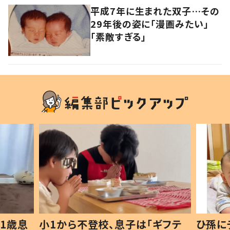
平成7年に生まれた双子…その
29年後の姿に「漫画みたい」
「素敵すぎる」
1歳息
小1から不登校、息子は「ギフテ
ひ孫に