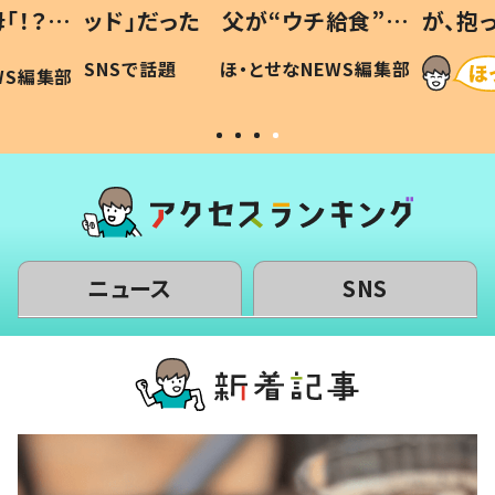
「！？」
ッド」だった 父が“ウチ給食”を
が、抱
に「可愛
作り続ける理由とは #令和の親
「涙が
SNSで話題
ほ・とせなNEWS編集部
WS編集部
#令和の子
い」
ニュース
SNS