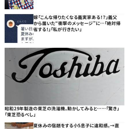
嫁「こんな帰りたくなる義実家ある！？」義父
から届いた“衝撃のメッセージ”に…「絶対帰
省する！」「私が行きたい」
昭和29年製造の東芝の洗濯機。動かしてみると……「驚き」
「東芝恐るべし」
夏休みの宿題をする小5息子に違和感。→直