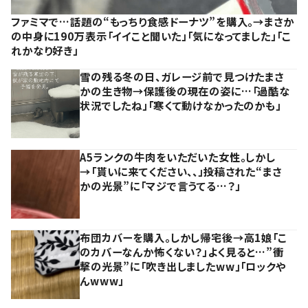
ファミマで…話題の“もっちり食感ドーナツ”を購入。→まさか
の中身に190万表示「イイこと聞いた」「気になってました」「こ
れかなり好き」
雪の残る冬の日、ガレージ前で見つけたまさ
かの生き物→保護後の現在の姿に…「過酷な
状況でしたね」「寒くて動けなかったのかも」
A5ランクの牛肉をいただいた女性。しかし
→「貰いに来てください、、」投稿された“まさ
かの光景”に「マジで言うてる…？」
布団カバーを購入。しかし帰宅後→高1娘「こ
のカバーなんか怖くない？」よく見ると…”衝
撃の光景”に「吹き出しましたww」「ロックや
んwww」