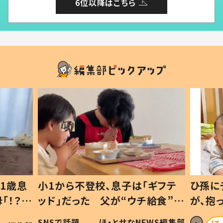
6位以降はこちら
1歳息
小1から不登校、息子は「ギフテ
ひ孫に
「！？」
ッド」だった 父が“ウチ給食”を
が、抱
に「可愛
作り続ける理由とは #令和の親
「涙が
SNSで話題
ほ・とせなNEWS編集部