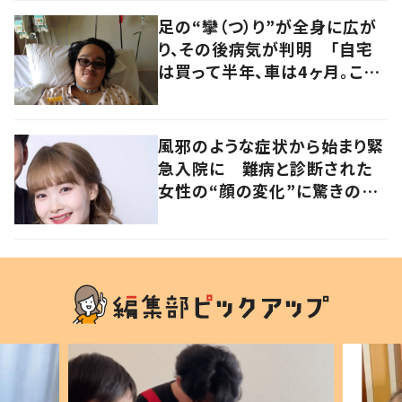
足の“攣（つ）り”が全身に広が
り、その後病気が判明 「自宅
は買って半年、車は4ヶ月。この
先どうすれば…」発病時の思い
と心境の変化について患者に
聞いた
風邪のような症状から始まり緊
急入院に 難病と診断された
女性の“顔の変化”に驚きの
声 「可哀想と捉えないで」発
信した思いを聞いた