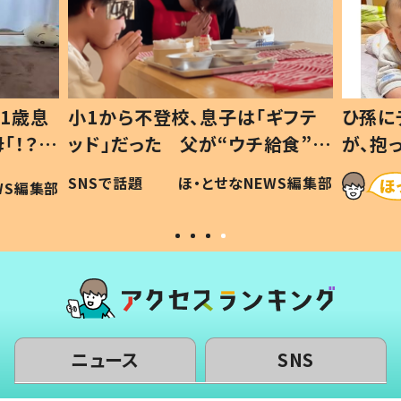
1歳息
小1から不登校、息子は「ギフテ
ひ孫に
「！？」
ッド」だった 父が“ウチ給食”を
が、抱
に「可愛
作り続ける理由とは #令和の親
「涙が
SNSで話題
ほ・とせなNEWS編集部
WS編集部
#令和の子
い」
ニュース
SNS