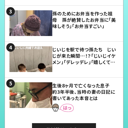
孫のためにお弁当を作った祖
母 孫が絶賛したお弁当に「美
味しそう」「お弁当すごい」
じいじを駅で待つ孫たち じい
じが来た瞬間…！？「じいじイケ
メン」「デレッデレ」「嬉しくて可
愛くてたまらない」「幸せになれ
る」
生後8ヶ月で亡くなった息子
約3年半後、当時の妻の日記に
書いてあった本音とは