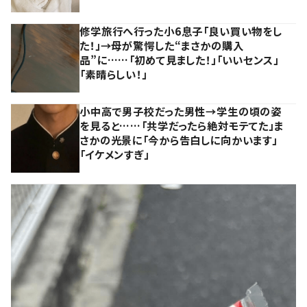
修学旅行へ行った小6息子「良い買い物をし
た！」→母が驚愕した“まさかの購入
品”に……「初めて見ました！」「いいセンス」
「素晴らしい！」
小中高で男子校だった男性→学生の頃の姿
を見ると……「共学だったら絶対モテてた」ま
さかの光景に「今から告白しに向かいます」
「イケメンすぎ」