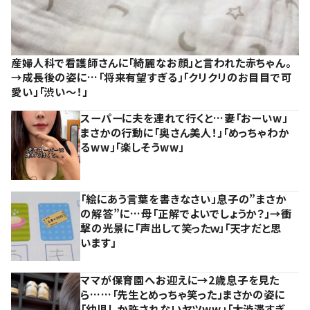
産婦人科で看護師さんに「綺麗なお顔」と言われた赤ちゃん。
→成長後の姿に…「将来有望すぎる」「クリクリのお目目で可
愛い」「渋い～！」
スーパーに夫を連れて行くと…妻「おーいw」
まさかの行動に「奥さん美人！」「めっちゃわか
るww」「楽しそうww」
「絵にあう言葉を書きなさい」息子の”まさか
の解答”に…母「正解でよいでしょうか？」→衝
撃の光景に「声出して笑ったｗ」「天才だと思
います」
ママが保育園へお迎えに→2歳息子を見た
ら……「先生とめっちゃ笑った」まさかの姿に
「幼児しか許されないヤツww」「大渋滞すぎ