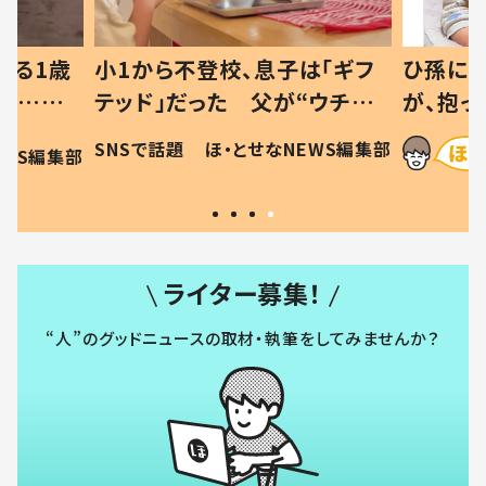
べる1歳
小1から不登校、息子は「ギフ
ひ孫にデ
と…母
テッド」だった 父が“ウチ給
が、抱っ
母の投稿
食”を作り続ける理由とは #令
に「涙が
SNSで話題
ほ・とせなNEWS編集部
EWS編集部
「現行
和の親 #令和の子
方ない」
ライター募集！
“人”のグッドニュースの取材・執筆をしてみませんか？