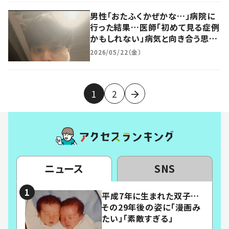
男性「おたふくかぜかな…」病院に
行った結果…医師「初めて見る症例
かもしれない」病気と向き合う思い
に迫る
2026/05/22（金）
1
2
ニュース
SNS
平成7年に生まれた双子…
その29年後の姿に「漫画み
たい」「素敵すぎる」