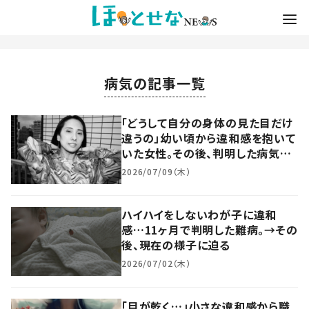
病気の記事一覧
「どうして自分の身体の見た目だけ
違うの」幼い頃から違和感を抱いて
いた女性。その後、判明した病気と
現在の姿に迫る
2026/07/09（木）
ハイハイをしないわが子に違和
感…11ヶ月で判明した難病。→その
後、現在の様子に迫る
2026/07/02（木）
「目が乾く…」小さな違和感から職