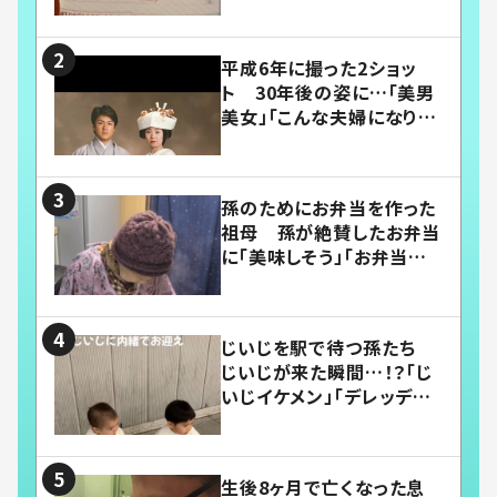
平成6年に撮った2ショッ
ト 30年後の姿に…「美男
美女」「こんな夫婦になりた
い」
孫のためにお弁当を作った
祖母 孫が絶賛したお弁当
に「美味しそう」「お弁当すご
い」
じいじを駅で待つ孫たち
じいじが来た瞬間…！？「じ
いじイケメン」「デレッデレ」
「嬉しくて可愛くてたまらな
い」「幸せになれる」
生後8ヶ月で亡くなった息