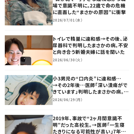
場で意識不明に。22歳で命の危機
に直面した“まさかの原因”に衝撃
2026/07/01（水）
トイレで精巣に違和感→その後、泌
尿器科で判明したまさかの病。不安
と向き合う新婚夫婦に話を聞いた
2026/06/30（火）
小3男児の“口内炎”に違和感…
→その2年後…医師「深い潰瘍がで
きています」判明したまさかの病。
症状に苦しみながらも向き合ってき
2026/06/29（月）
た当時の思いに迫る
2019年、事故で“2ヶ月間意識不
明”だった高校生。→医師「一生寝
たきりになる可能性が高い」7年後、