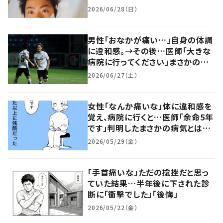
現在の様子と思いに迫る
2026/06/28（日）
男性「おなかが痛い…」自身の体調
に違和感。→その後…医師「大きな
病院に行ってください」まさかの病
気が判明。 夢を追い、葛藤し続け
2026/06/27（土）
た元Jリーガーに迫る
女性「なんか痛いな」体に違和感を
覚え、病院に行くと…医師「余命5年
です」判明したまさかの病気とは。
立ち向かう現在に迫る
2026/05/29（金）
「手首痛いな」ただの捻挫だと思っ
ていた結果…半年後に下された診
断に「衝撃でした」「後悔」
2026/05/22（金）