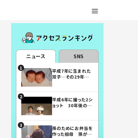
ニュース
SNS
平成7年に生まれた
双子…その29年後
の姿に「漫画みたい」
「素敵すぎる」
平成6年に撮った2シ
ョット 30年後の姿
に…「美男美女」「こ
んな夫婦になりた
い」
孫のためにお弁当を
作った祖母 孫が絶