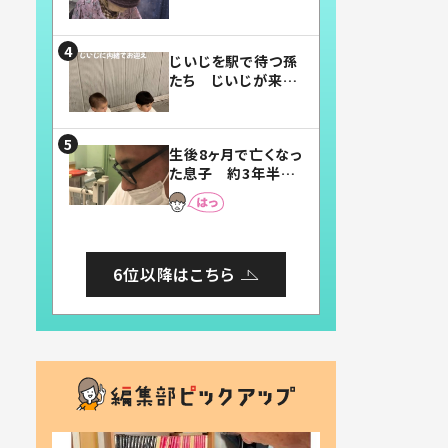
賛したお弁当に「美
味しそう」「お弁当す
ごい」
じいじを駅で待つ孫
たち じいじが来た
瞬間…！？「じいじイ
ケメン」「デレッデレ」
「嬉しくて可愛くてた
生後8ヶ月で亡くなっ
まらない」「幸せにな
た息子 約3年半
れる」
後、当時の妻の日記
に書いてあった本音
とは
6位以降はこちら