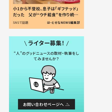
小1から不登校、息子は「ギフテッド」
だった 父が“ウチ給食”を作り続け
る理由とは #令和の親 #令和の子
SNSで話題
ほ・とせなNEWS編集部
ライター募集！
“人”のグッドニュースの取材・執筆をし
てみませんか？
お問い合わせページへ