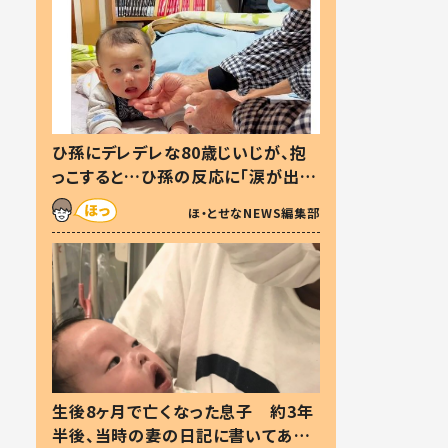
ひ孫にデレデレな80歳じいじが、抱
っこすると…ひ孫の反応に「涙が出ま
した」「可愛くて仕方ない」
ほ・とせなNEWS編集部
生後8ヶ月で亡くなった息子 約3年
半後、当時の妻の日記に書いてあっ