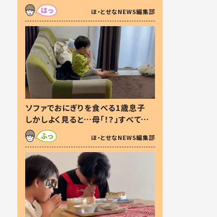
た本音とは
ほ・とせなNEWS編集部
ソファでおにぎりを食べる1歳息子
しかしよく見ると…母「！？」すべてを
察した母の投稿に「可愛いから許
ほ・とせなNEWS編集部
す！」「現行犯〜」