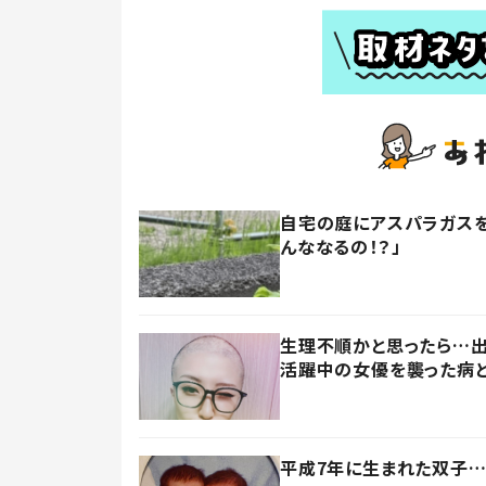
自宅の庭にアスパラガスを
んななるの！？」
生理不順かと思ったら…出
活躍中の女優を襲った病
平成7年に生まれた双子…