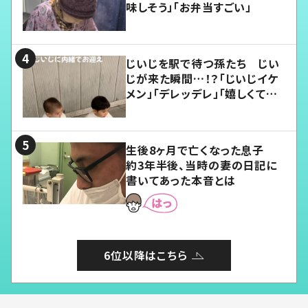
味しそう」「お弁当すごい」
じいじを駅で待つ孫たち じい
じが来た瞬間…！？「じいじイケ
メン」「デレッデレ」「嬉しくて可
愛くてたまらない」「幸せになれ
る」
生後8ヶ月で亡くなった息子
約3年半後、当時の妻の日記に
書いてあった本音とは
6位以降はこちら