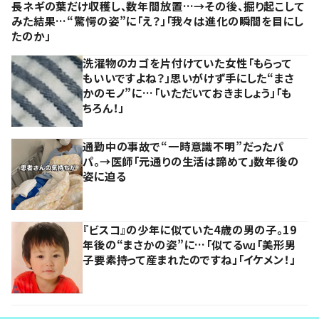
長ネギの葉だけ収穫し、数年間放置…→その後、掘り起こして
みた結果…“驚愕の姿”に「え？」「我々は進化の瞬間を目にし
たのか」
洗濯物のカゴを片付けていた女性「もらって
もいいですよね？」思いがけず手にした“まさ
かのモノ”に…「いただいておきましょう」「も
ちろん！」
通勤中の事故で“一時意識不明”だったパ
パ。→医師「元通りの生活は諦めて」数年後の
姿に迫る
『ビスコ』の少年に似ていた4歳の男の子。19
年後の“まさかの姿”に…「似てるｗ」「美形男
子要素持って産まれたのですね」「イケメン！」