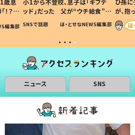
1歳息
小1から不登校、息子は「ギフテ
ひ孫に
「！？」
ッド」だった 父が“ウチ給食”を
が、抱
に「可愛
作り続ける理由とは #令和の親
「涙が
SNSで話題
ほ・とせなNEWS編集部
WS編集部
#令和の子
い」
ニュース
SNS