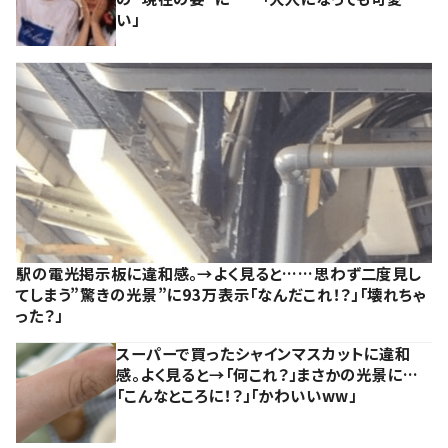
い」
駅の電光掲示板に違和感。→よく見ると……思わず二度見し
てしまう”驚きの光景”に93万表示「なんだこれ！？」「壊れちゃ
った？」
スーパーで買ったシャインマスカットに違和
感。よく見ると→「何これ？」まさかの光景に…
「こんなところに！？」「かわいいww」