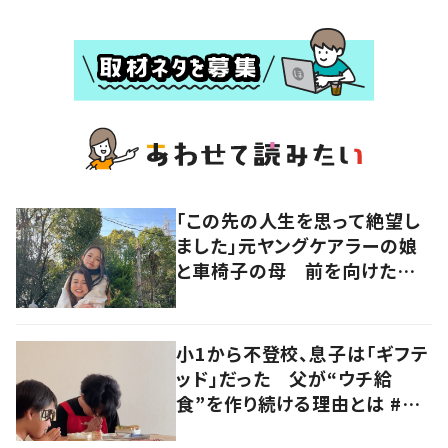
「この先の人生を思って絶望し
ました」元ヤングケアラーの娘
と車椅子の母 前を向けたきっ
かけに迫る
小1から不登校、息子は「ギフテ
ッド」だった 父が“ウチ給
食”を作り続ける理由とは #令
和の親 #令和の子