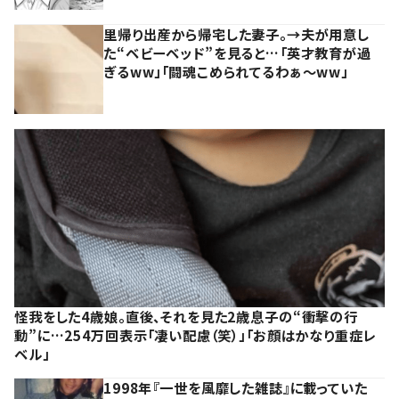
里帰り出産から帰宅した妻子。→夫が用意し
た“ベビーベッド”を見ると…「英才教育が過
ぎるww」「闘魂こめられてるわぁ～ww」
怪我をした4歳娘。直後、それを見た2歳息子の“衝撃の行
動”に…254万回表示「凄い配慮（笑）」「お顔はかなり重症レ
ベル」
1998年『一世を風靡した雑誌』に載っていた