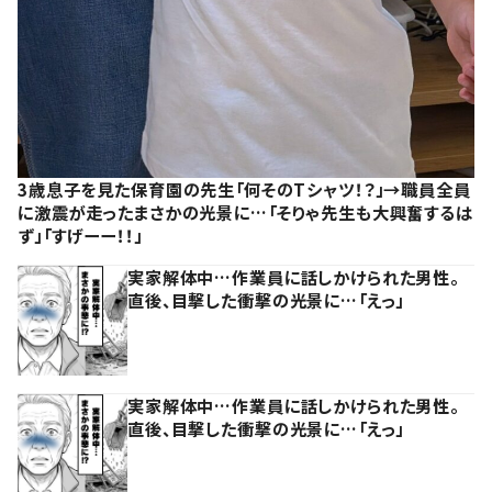
3歳息子を見た保育園の先生「何そのTシャツ！？」→職員全員
に激震が走ったまさかの光景に…「そりゃ先生も大興奮するは
ず」「すげーー！！」
実家解体中…作業員に話しかけられた男性。
直後、目撃した衝撃の光景に…「えっ」
実家解体中…作業員に話しかけられた男性。
直後、目撃した衝撃の光景に…「えっ」