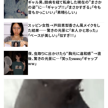
ギャル男。闘病を経て転身した現在の”まさか
の姿”に…「ギャップ！！」「まさかすぎる」「今も
昔もかっこいい」「素晴らしい」
スッピン女性→戸田恵梨香さん風メイクをし
た結果……驚きの光景に「本人かと思った」
「ベースが美しい」「似すぎ！！」
夜、虫取りに出かけたら“胸元に違和感”→直
後、驚きの光景に…「笑ったｗｗｗ」「ギャップ
ww」