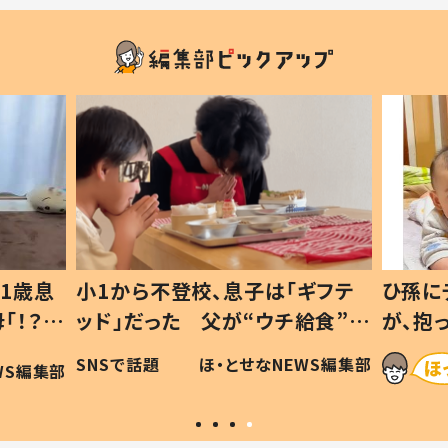
1歳息
小1から不登校、息子は「ギフテ
ひ孫に
「！？」
ッド」だった 父が“ウチ給食”を
が、抱
に「可愛
作り続ける理由とは #令和の親
「涙が
SNSで話題
ほ・とせなNEWS編集部
WS編集部
#令和の子
い」