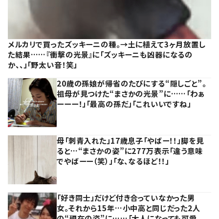
メルカリで買ったズッキーニの種。→土に植えて3ヶ月放置し
た結果……『衝撃の光景』に「ズッキーニも凶器になるの
か、、」「野太い音！笑」
20歳の孫娘が帰省のたびにする“隠しごと”。
祖母が見つけた“まさかの光景”に……「わぁ
ーーー！」「最高の孫だ」「これいいですね」
母「刺青入れた」17歳息子「やばー！！」脚を見
ると…“まさかの姿”に277万表示「違う意味
でやばーー（笑）」「な、なるほど！！」
「好き同士」だけど付き合っていなかった男
女。それから15年…小中高と同じだった2人
の“現在の姿”に……「大人になっても可愛