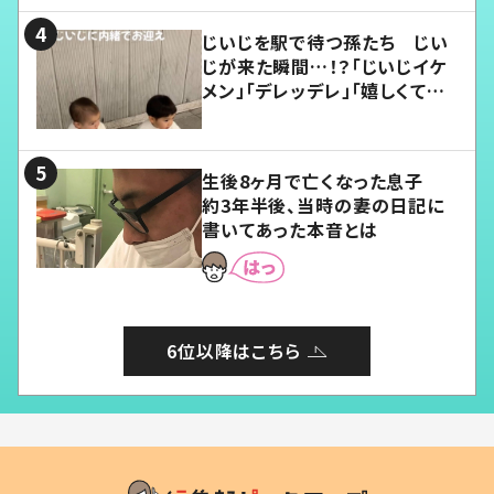
じいじを駅で待つ孫たち じい
じが来た瞬間…！？「じいじイケ
メン」「デレッデレ」「嬉しくて可
愛くてたまらない」「幸せになれ
る」
生後8ヶ月で亡くなった息子
約3年半後、当時の妻の日記に
書いてあった本音とは
6位以降はこちら