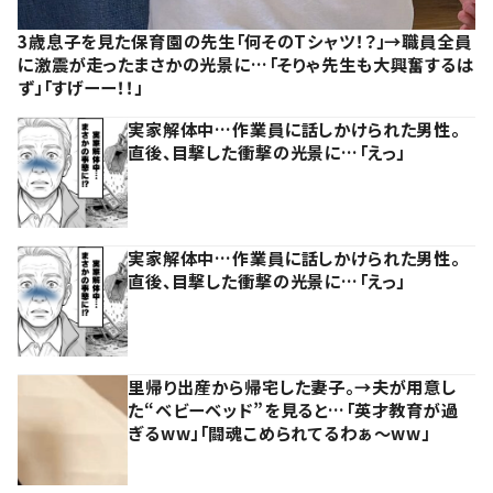
3歳息子を見た保育園の先生「何そのTシャツ！？」→職員全員
に激震が走ったまさかの光景に…「そりゃ先生も大興奮するは
ず」「すげーー！！」
実家解体中…作業員に話しかけられた男性。
直後、目撃した衝撃の光景に…「えっ」
実家解体中…作業員に話しかけられた男性。
直後、目撃した衝撃の光景に…「えっ」
里帰り出産から帰宅した妻子。→夫が用意し
た“ベビーベッド”を見ると…「英才教育が過
ぎるww」「闘魂こめられてるわぁ～ww」