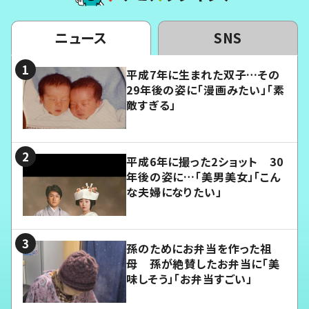
ニュース
SNS
平成7年に生まれた双子…その
29年後の姿に「漫画みたい」「素
敵すぎる」
平成6年に撮った2ショット 30
年後の姿に…「美男美女」「こん
な夫婦になりたい」
孫のためにお弁当を作った祖
母 孫が絶賛したお弁当に「美
味しそう」「お弁当すごい」