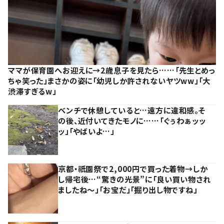
ママが保育園へお迎えに→2歳息子を見たら……「先生とめっ
ちゃ笑った」まさかの姿に「幼児しか許されないヤツww」「大
渋滞すぎるw」
ベンチで休憩していると…遠方に違和感。そ
の後、近付いてきたモノに……「ぐぅわぁッッ
ッ」「やばいよ…」
京都・祇園祭で2,000円で買った着物→しか
し帰宅後…“驚きの光景”に「良い買い物され
ましたね～」「お宝だ」「掘り出し物ですね」