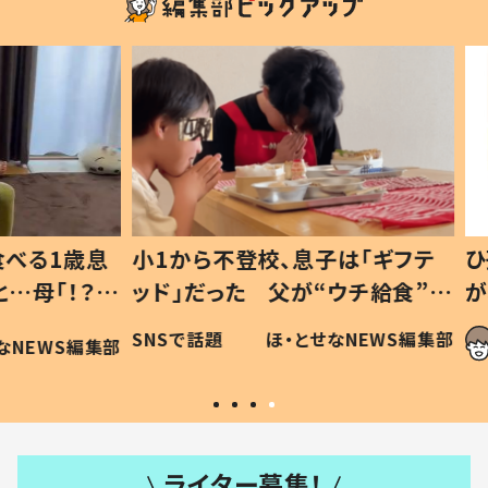
1歳息
小1から不登校、息子は「ギフテ
ひ孫に
「！？」
ッド」だった 父が“ウチ給食”を
が、抱
に「可愛
作り続ける理由とは #令和の親
「涙が
SNSで話題
ほ・とせなNEWS編集部
WS編集部
#令和の子
い」
ライター募集！