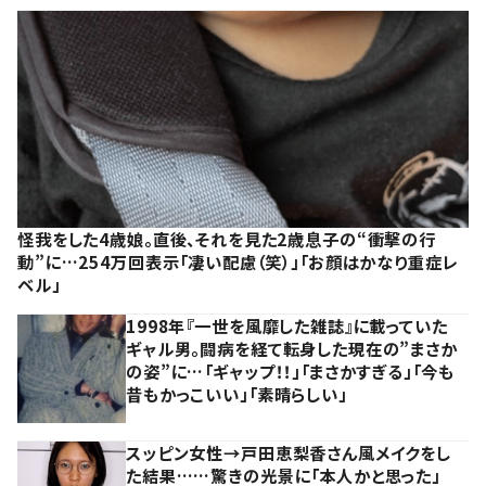
怪我をした4歳娘。直後、それを見た2歳息子の“衝撃の行
動”に…254万回表示「凄い配慮（笑）」「お顔はかなり重症レ
ベル」
1998年『一世を風靡した雑誌』に載っていた
ギャル男。闘病を経て転身した現在の”まさか
の姿”に…「ギャップ！！」「まさかすぎる」「今も
昔もかっこいい」「素晴らしい」
スッピン女性→戸田恵梨香さん風メイクをし
た結果……驚きの光景に「本人かと思った」