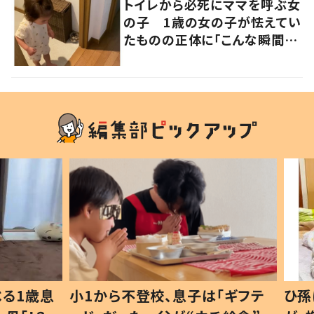
トイレから必死にママを呼ぶ女
の子 1歳の女の子が怯えてい
たものの正体に「こんな瞬間
が！？」「可愛いぃぃ！」の声
1歳息
小1から不登校、息子は「ギフテ
ひ孫に