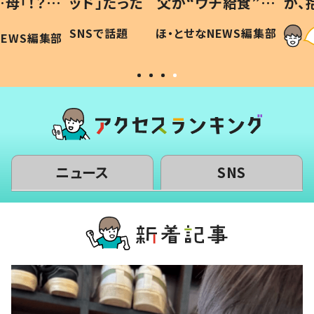
「！？」
ッド」だった 父が“ウチ給食”を
が、抱
に「可愛
作り続ける理由とは #令和の親
「涙が
SNSで話題
ほ・とせなNEWS編集部
WS編集部
#令和の子
い」
ニュース
SNS