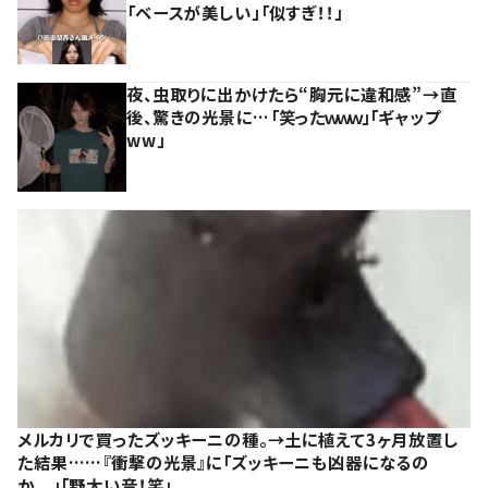
「ベースが美しい」「似すぎ！！」
夜、虫取りに出かけたら“胸元に違和感”→直
後、驚きの光景に…「笑ったｗｗｗ」「ギャップ
ww」
メルカリで買ったズッキーニの種。→土に植えて3ヶ月放置し
た結果……『衝撃の光景』に「ズッキーニも凶器になるの
か、、」「野太い音！笑」