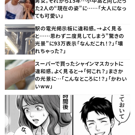
男女。それから15年…小中高と同じだっ
た2人の“現在の姿”に……「大人になっ
ても可愛い」
駅の電光掲示板に違和感。→よく見る
と……思わず二度見してしまう”驚きの
光景”に93万表示「なんだこれ！？」「壊
れちゃった？」
スーパーで買ったシャインマスカットに
違和感。よく見ると→「何これ？」まさか
の光景に…「こんなところに！？」「かわい
いww」