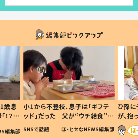
1歳息
小1から不登校、息子は「ギフテ
ひ孫に
「！？」
ッド」だった 父が“ウチ給食”を
が、抱
に「可愛
作り続ける理由とは #令和の親
「涙が
SNSで話題
ほ・とせなNEWS編集部
WS編集部
#令和の子
い」