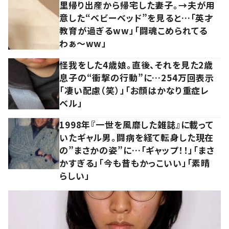
里帰り出産から帰宅した妻子。→夫が用
意した“ベビーベッド”を見ると…「英才
教育が過ぎるww」「闘魂こめられてる
わぁ～ww」
怪我をした4歳娘。直後、それを見た2歳
息子の“衝撃の行動”に…254万回表示
「凄い配慮（笑）」「お顔はかなり重症レ
ベル」
1998年『一世を風靡した雑誌』に載って
いたギャル男。闘病を経て転身した現在
の”まさかの姿”に…「ギャップ！！」「まさ
かすぎる」「今も昔もかっこいい」「素晴
らしい」