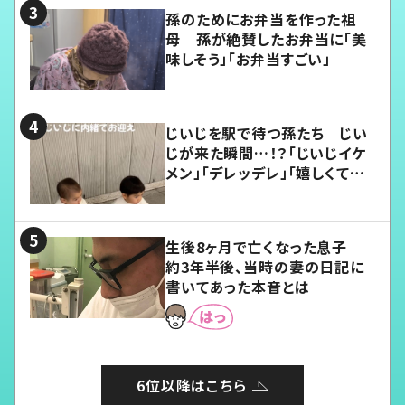
孫のためにお弁当を作った祖
母 孫が絶賛したお弁当に「美
味しそう」「お弁当すごい」
じいじを駅で待つ孫たち じい
じが来た瞬間…！？「じいじイケ
メン」「デレッデレ」「嬉しくて可
愛くてたまらない」「幸せになれ
る」
生後8ヶ月で亡くなった息子
約3年半後、当時の妻の日記に
書いてあった本音とは
6位以降はこちら