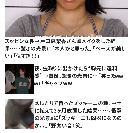
スッピン女性→戸田恵梨香さん風メイクをした結
果……驚きの光景に「本人かと思った」「ベースが美し
い」「似すぎ！！」
夜、虫取りに出かけたら“胸元に違和
感”→直後、驚きの光景に…「笑ったｗｗ
ｗ」「ギャップww」
メルカリで買ったズッキーニの種。→土
に植えて3ヶ月放置した結果……『衝撃
の光景』に「ズッキーニも凶器になるの
か、、」「野太い音！笑」