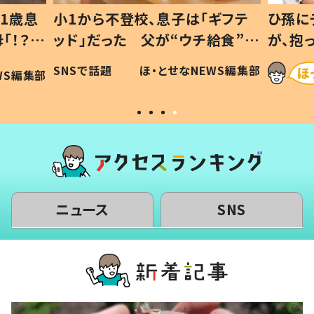
1歳息
小1から不登校、息子は「ギフテ
ひ孫に
「！？」
ッド」だった 父が“ウチ給食”を
が、抱
に「可愛
作り続ける理由とは #令和の親
「涙が
SNSで話題
ほ・とせなNEWS編集部
WS編集部
#令和の子
い」
ニュース
SNS