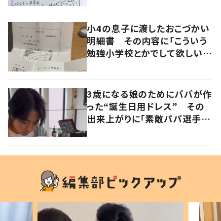
小4の息子に渡したおこづかい
明細書 その内容に「こういう
勉強小学校とかでして欲しい」
「社会勉強になりますね」の声
3歳になる娘のためにパパが作
った“誕生日用ドレス” その
出来上がりに「素敵パパ選手権
優勝」「パパさんカッコいい」の
声