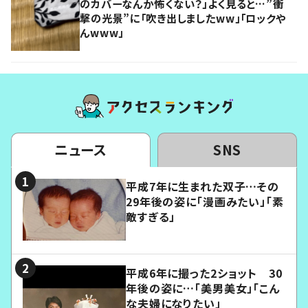
のカバーなんか怖くない？」よく見ると…”衝
撃の光景”に「吹き出しましたww」「ロックや
んwww」
ニュース
SNS
平成7年に生まれた双子…その
29年後の姿に「漫画みたい」「素
敵すぎる」
平成6年に撮った2ショット 30
年後の姿に…「美男美女」「こん
な夫婦になりたい」