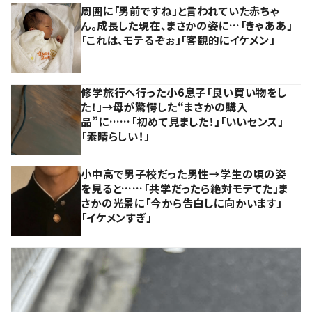
周囲に「男前ですね」と言われていた赤ちゃ
ん。成長した現在、まさかの姿に…「きゃああ」
「これは、モテるぞぉ」「客観的にイケメン」
修学旅行へ行った小6息子「良い買い物をし
た！」→母が驚愕した“まさかの購入
品”に……「初めて見ました！」「いいセンス」
「素晴らしい！」
小中高で男子校だった男性→学生の頃の姿
を見ると……「共学だったら絶対モテてた」ま
さかの光景に「今から告白しに向かいます」
「イケメンすぎ」