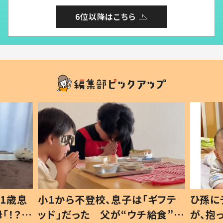
6位以降はこちら
1歳息
小1から不登校、息子は「ギフテ
ひ孫に
「！？」
ッド」だった 父が“ウチ給食”を
が、抱