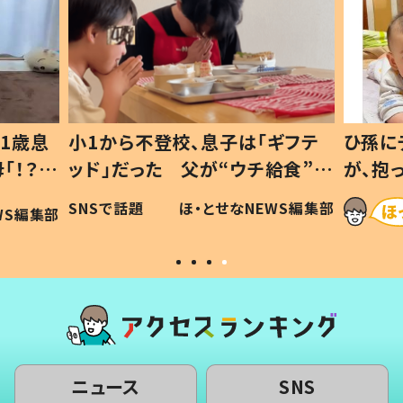
1歳息
小1から不登校、息子は「ギフテ
ひ孫に
「！？」
ッド」だった 父が“ウチ給食”を
が、抱
に「可愛
作り続ける理由とは #令和の親
「涙が
SNSで話題
ほ・とせなNEWS編集部
WS編集部
#令和の子
い」
ニュース
SNS