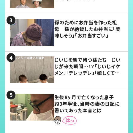
孫のためにお弁当を作った祖
母 孫が絶賛したお弁当に「美
味しそう」「お弁当すごい」
じいじを駅で待つ孫たち じい
じが来た瞬間…！？「じいじイケ
メン」「デレッデレ」「嬉しくて可
愛くてたまらない」「幸せになれ
る」
生後8ヶ月で亡くなった息子
約3年半後、当時の妻の日記に
書いてあった本音とは