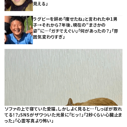
見える」
ラグビーを辞め「痩せたね」と言われた中1男
子→それから7年後、現在の“まさかの
姿”に…「ガチでえぐい」「何があったの？」「雰
囲気変わりすぎ」
ソファの上で寝ていた愛猫。しかしよく見ると…「しっぽが取れ
てる！？」SNSがザワついた光景に「ヒッ！」「2秒くらい心臓止ま
った」「心霊写真より怖い」