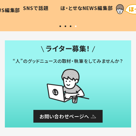
に「可愛
作り続ける理由とは #令和の親
「涙が
SNSで話題
ほ・とせなNEWS編集部
WS編集部
#令和の子
い」
ライター募集！
“人”のグッドニュースの取材・執筆をしてみませんか？
お問い合わせページへ