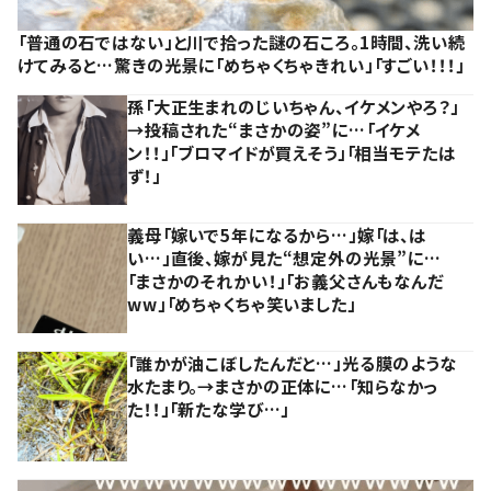
「普通の石ではない」と川で拾った謎の石ころ。1時間、洗い続
けてみると…驚きの光景に「めちゃくちゃきれい」「すごい！！！」
孫「大正生まれのじいちゃん、イケメンやろ？」
→投稿された“まさかの姿”に…「イケメ
ン！！」「ブロマイドが買えそう」「相当モテたは
ず！」
義母「嫁いで5年になるから…」嫁「は、は
い…」直後、嫁が見た“想定外の光景”に…
「まさかのそれかい！」「お義父さんもなんだ
ww」「めちゃくちゃ笑いました」
「誰かが油こぼしたんだと…」光る膜のような
水たまり。→まさかの正体に…「知らなかっ
た！！」「新たな学び…」