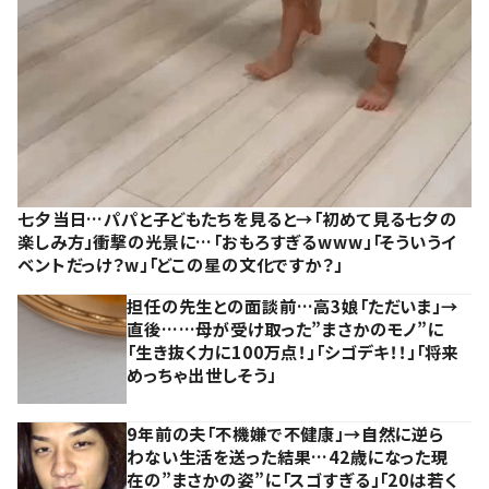
七夕当日…パパと子どもたちを見ると→「初めて見る七夕の
楽しみ方」衝撃の光景に…「おもろすぎるwww」「そういうイ
ベントだっけ？w」「どこの星の文化ですか？」
担任の先生との面談前…高3娘「ただいま」→
直後……母が受け取った”まさかのモノ”に
「生き抜く力に100万点！」「シゴデキ！！」「将来
めっちゃ出世しそう」
9年前の夫「不機嫌で不健康」→自然に逆ら
わない生活を送った結果…42歳になった現
在の”まさかの姿”に「スゴすぎる」「20は若く