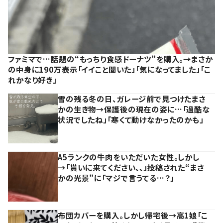
ファミマで…話題の“もっちり食感ドーナツ”を購入。→まさか
の中身に190万表示「イイこと聞いた」「気になってました」「こ
れかなり好き」
雪の残る冬の日、ガレージ前で見つけたまさ
かの生き物→保護後の現在の姿に…「過酷な
状況でしたね」「寒くて動けなかったのかも」
A5ランクの牛肉をいただいた女性。しかし
→「貰いに来てください、、」投稿された“まさ
かの光景”に「マジで言うてる…？」
布団カバーを購入。しかし帰宅後→高1娘「こ