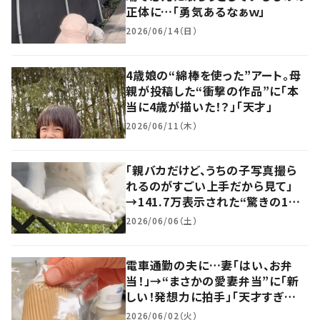
正体に…「勇気あるなぁｗ」
2026/06/14（日）
4歳娘の“綿棒を使った”アート。母
親が投稿した“衝撃の作品”に「本
当に4歳が描いた！？」「天才」
2026/06/11（木）
「親バカだけど、うちの子写真撮ら
れるのがすごい上手だから見て」
→141.7万表示された“驚きの1
枚”に「天使って実在したんや」「可
2026/06/06（土）
愛すぎて滅」「可愛すぎる」
電車通勤の夫に…妻「はい、お弁
当！」→“まさかの愛妻弁当”に「新
しい！発想力に拍手」「天才すぎ
る…」「おおお！画期的ですね！」
2026/06/02（火）