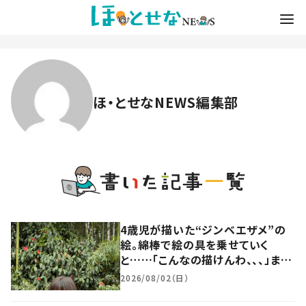
ほ・とせなNEWS編集部
4歳児が描いた“ジンベエザメ”の
絵。綿棒で絵の具を乗せていく
と……「こんなの描けんわ、、、」まさ
かの光景に248万再生「感性が凄
2026/08/02（日）
い」「将来楽しみ」