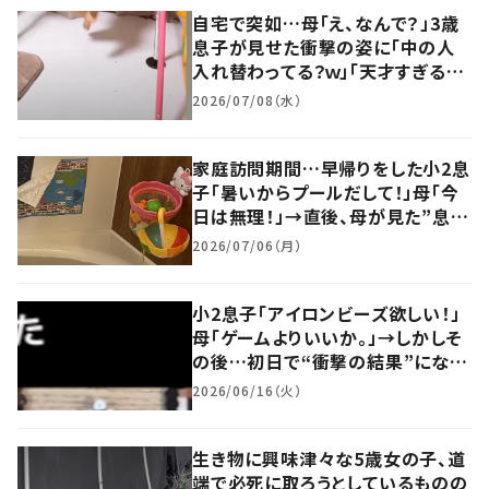
自宅で突如…母「え、なんで？」3歳
息子が見せた衝撃の姿に「中の人
入れ替わってる？ｗ」「天才すぎるｗ」
「二度見してしまう」
2026/07/08（水）
家庭訪問期間…早帰りをした小2息
子「暑いからプールだして！」母「今
日は無理！」→直後、母が見た”息子
の姿”に…「え？！」「もう悟りの境地
2026/07/06（月）
ですね」
小2息子「アイロンビーズ欲しい！」
母「ゲームよりいいか。」→しかしそ
の後…初日で“衝撃の結果”になり
「これは…」「将来大物」「スゴすぎ
2026/06/16（火）
ww」「え？本当に？」
生き物に興味津々な5歳女の子、道
端で必死に取ろうとしているものの