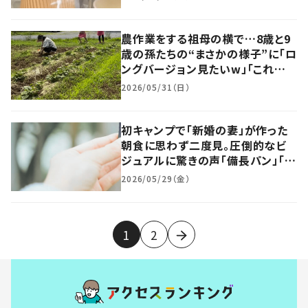
農作業をする祖母の横で…8歳と9
歳の孫たちの“まさかの様子”に「ロ
ングバージョン見たいw」「これが
現代の田楽か…」「原点ですね！」
2026/05/31（日）
初キャンプで「新婚の妻」が作った
朝食に思わず二度見。圧倒的なビ
ジュアルに驚きの声「備長パン」「想
像の斜め上」「焼き物の皿かと思っ
2026/05/29（金）
た」
1
2