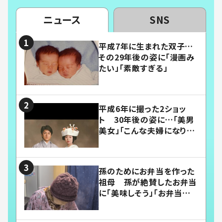
ニュース
SNS
平成7年に生まれた双子…
その29年後の姿に「漫画み
たい」「素敵すぎる」
平成6年に撮った2ショッ
ト 30年後の姿に…「美男
美女」「こんな夫婦になりた
い」
孫のためにお弁当を作った
祖母 孫が絶賛したお弁当
に「美味しそう」「お弁当すご
い」