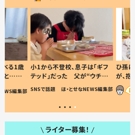
べる1歳
小1から不登校、息子は「ギフ
ひ孫にデ
と…母
テッド」だった 父が“ウチ給
が、抱っ
母の投稿
食”を作り続ける理由とは #令
に「涙が
SNSで話題
ほ・とせなNEWS編集部
EWS編集部
「現行
和の親 #令和の子
方ない」
ライター募集！