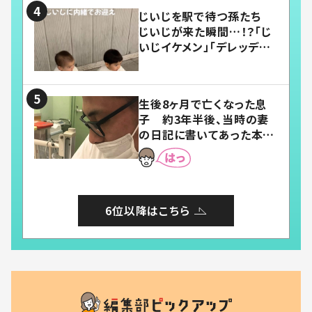
じいじを駅で待つ孫たち
じいじが来た瞬間…！？「じ
いじイケメン」「デレッデレ」
「嬉しくて可愛くてたまらな
い」「幸せになれる」
生後8ヶ月で亡くなった息
子 約3年半後、当時の妻
の日記に書いてあった本音
とは
6位以降はこちら