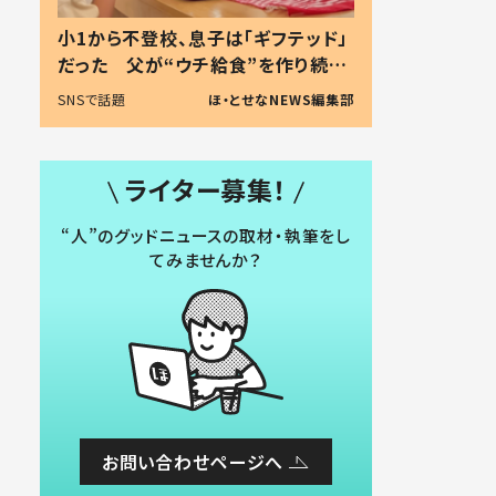
小1から不登校、息子は「ギフテッド」
だった 父が“ウチ給食”を作り続け
る理由とは #令和の親 #令和の子
SNSで話題
ほ・とせなNEWS編集部
ライター募集！
“人”のグッドニュースの取材・執筆をし
てみませんか？
お問い合わせページへ