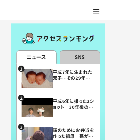
ニュース
SNS
平成7年に生まれた
双子…その29年後
の姿に「漫画みたい」
「素敵すぎる」
平成6年に撮った2シ
ョット 30年後の姿
に…「美男美女」「こ
んな夫婦になりた
い」
孫のためにお弁当を
作った祖母 孫が絶