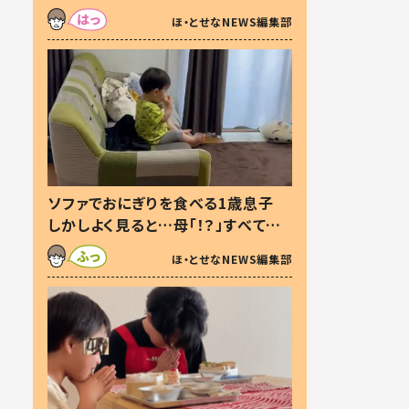
た本音とは
ほ・とせなNEWS編集部
ソファでおにぎりを食べる1歳息子
しかしよく見ると…母「！？」すべてを
察した母の投稿に「可愛いから許
ほ・とせなNEWS編集部
す！」「現行犯〜」