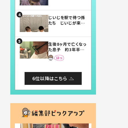
賛したお弁当に「美
味しそう」「お弁当す
ごい」
じいじを駅で待つ孫
たち じいじが来た
瞬間…！？「じいじイ
ケメン」「デレッデレ」
「嬉しくて可愛くてた
生後8ヶ月で亡くなっ
まらない」「幸せにな
た息子 約3年半
れる」
後、当時の妻の日記
に書いてあった本音
とは
6位以降はこちら