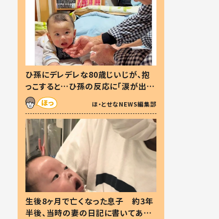
ひ孫にデレデレな80歳じいじが、抱
っこすると…ひ孫の反応に「涙が出ま
した」「可愛くて仕方ない」
ほ・とせなNEWS編集部
生後8ヶ月で亡くなった息子 約3年
半後、当時の妻の日記に書いてあっ