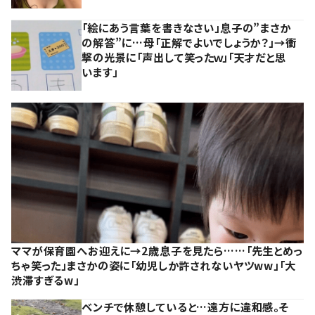
「絵にあう言葉を書きなさい」息子の”まさか
の解答”に…母「正解でよいでしょうか？」→衝
撃の光景に「声出して笑ったｗ」「天才だと思
います」
ママが保育園へお迎えに→2歳息子を見たら……「先生とめっ
ちゃ笑った」まさかの姿に「幼児しか許されないヤツww」「大
渋滞すぎるw」
ベンチで休憩していると…遠方に違和感。そ