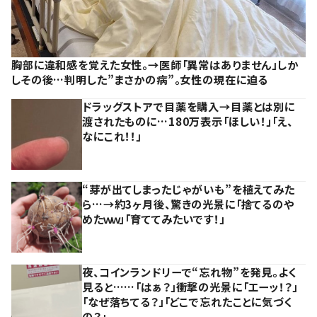
胸部に違和感を覚えた女性。→医師「異常はありません」しか
しその後…判明した”まさかの病”。女性の現在に迫る
ドラッグストアで目薬を購入→目薬とは別に
渡されたものに…180万表示「ほしい！」「え、
なにこれ！！」
“芽が出てしまったじゃがいも”を植えてみた
ら…→約3ヶ月後、驚きの光景に「捨てるのや
めたｗｗ」「育ててみたいです！」
夜、コインランドリーで“忘れ物”を発見。よく
見ると……「はぁ？」衝撃の光景に「エーッ！？」
「なぜ落ちてる？」「どこで忘れたことに気づく
の？」