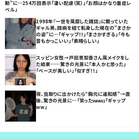
動”に…254万回表示「凄い配慮（笑）」「お顔はかなり重症レ
ベル」
1998年『一世を風靡した雑誌』に載っていた
ギャル男。闘病を経て転身した現在の”まさか
の姿”に…「ギャップ！！」「まさかすぎる」「今も
昔もかっこいい」「素晴らしい」
スッピン女性→戸田恵梨香さん風メイクをし
た結果……驚きの光景に「本人かと思った」
「ベースが美しい」「似すぎ！！」
夜、虫取りに出かけたら“胸元に違和感”→直
後、驚きの光景に…「笑ったｗｗｗ」「ギャップ
ww」