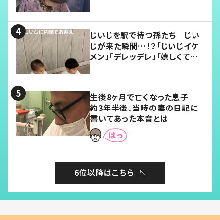
じいじを駅で待つ孫たち じい
じが来た瞬間…！？「じいじイケ
メン」「デレッデレ」「嬉しくて可
愛くてたまらない」「幸せになれ
る」
生後8ヶ月で亡くなった息子
約3年半後、当時の妻の日記に
書いてあった本音とは
6位以降はこちら