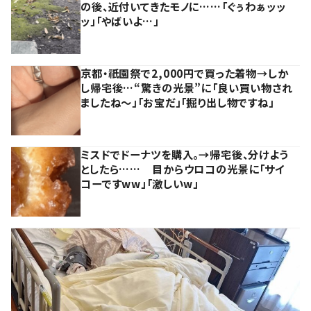
の後、近付いてきたモノに……「ぐぅわぁッッ
ッ」「やばいよ…」
京都・祇園祭で2,000円で買った着物→しか
し帰宅後…“驚きの光景”に「良い買い物され
ましたね～」「お宝だ」「掘り出し物ですね」
ミスドでドーナツを購入。→帰宅後、分けよう
としたら…… 目からウロコの光景に「サイ
コーですww」「激しいw」