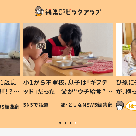
1歳息
小1から不登校、息子は「ギフテ
ひ孫に
「！？」
ッド」だった 父が“ウチ給食”を
が、抱
に「可愛
作り続ける理由とは #令和の親
「涙が
SNSで話題
ほ・とせなNEWS編集部
WS編集部
#令和の子
い」