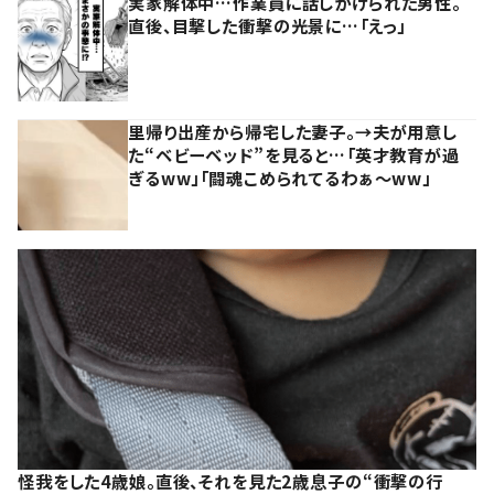
実家解体中…作業員に話しかけられた男性。
直後、目撃した衝撃の光景に…「えっ」
里帰り出産から帰宅した妻子。→夫が用意し
た“ベビーベッド”を見ると…「英才教育が過
ぎるww」「闘魂こめられてるわぁ～ww」
怪我をした4歳娘。直後、それを見た2歳息子の“衝撃の行