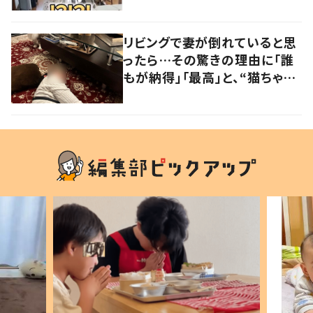
や…持ち主が判明し「声だして
大爆笑しちゃった」
リビングで妻が倒れていると思
ったら…その驚きの理由に「誰
もが納得」「最高」と、“猫ちゃん
好きユーザー”からの共感集ま
る！