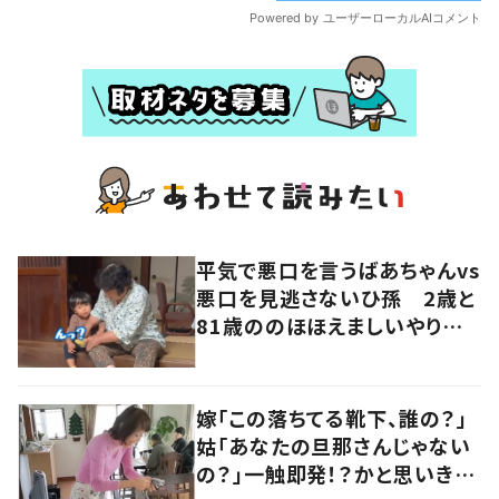
平気で悪口を言うばあちゃんvs
悪口を見逃さないひ孫 2歳と
81歳ののほほえましいやり取り
に「口悪いけど可愛い」の声
嫁「この落ちてる靴下、誰の？」
姑「あなたの旦那さんじゃない
の？」一触即発！？かと思いき