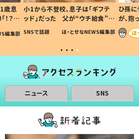
1歳息
小1から不登校、息子は「ギフテ
ひ孫に
「！？」
ッド」だった 父が“ウチ給食”を
が、抱
に「可愛
作り続ける理由とは #令和の親
「涙が
SNSで話題
ほ・とせなNEWS編集部
WS編集部
#令和の子
い」
ニュース
SNS