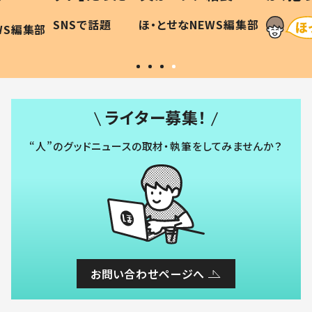
に「可愛
作り続ける理由とは #令和の親
「涙が
SNSで話題
ほ・とせなNEWS編集部
WS編集部
#令和の子
い」
ライター募集！
“人”のグッドニュースの取材・執筆をしてみませんか？
お問い合わせページへ