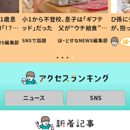
1歳息
小1から不登校、息子は「ギフテ
ひ孫に
「！？」
ッド」だった 父が“ウチ給食”を
が、抱
に「可愛
作り続ける理由とは #令和の親
「涙が
SNSで話題
ほ・とせなNEWS編集部
WS編集部
#令和の子
い」
ニュース
SNS