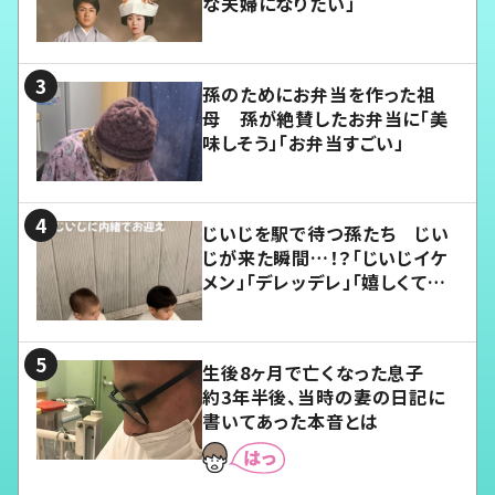
な夫婦になりたい」
孫のためにお弁当を作った祖
母 孫が絶賛したお弁当に「美
味しそう」「お弁当すごい」
じいじを駅で待つ孫たち じい
じが来た瞬間…！？「じいじイケ
メン」「デレッデレ」「嬉しくて可
愛くてたまらない」「幸せになれ
る」
生後8ヶ月で亡くなった息子
約3年半後、当時の妻の日記に
書いてあった本音とは