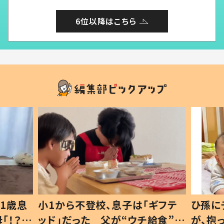
6位以降はこちら
1歳息
小1から不登校、息子は「ギフテ
ひ孫に
「！？」
ッド」だった 父が“ウチ給食”を
が、抱