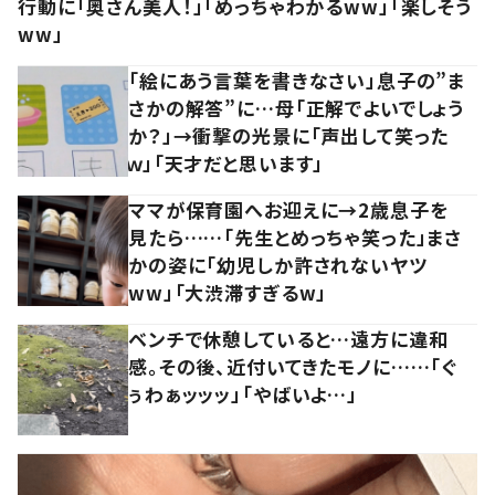
行動に「奥さん美人！」「めっちゃわかるww」「楽しそう
ww」
「絵にあう言葉を書きなさい」息子の”ま
さかの解答”に…母「正解でよいでしょう
か？」→衝撃の光景に「声出して笑った
ｗ」「天才だと思います」
ママが保育園へお迎えに→2歳息子を
見たら……「先生とめっちゃ笑った」まさ
かの姿に「幼児しか許されないヤツ
ww」「大渋滞すぎるw」
ベンチで休憩していると…遠方に違和
感。その後、近付いてきたモノに……「ぐ
ぅわぁッッッ」「やばいよ…」