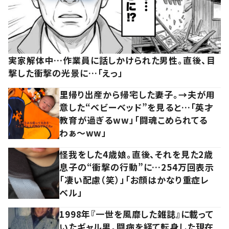
実家解体中…作業員に話しかけられた男性。直後、目
撃した衝撃の光景に…「えっ」
里帰り出産から帰宅した妻子。→夫が用
意した“ベビーベッド”を見ると…「英才
教育が過ぎるww」「闘魂こめられてる
わぁ～ww」
怪我をした4歳娘。直後、それを見た2歳
息子の“衝撃の行動”に…254万回表示
「凄い配慮（笑）」「お顔はかなり重症レ
ベル」
1998年『一世を風靡した雑誌』に載って
いたギャル男。闘病を経て転身した現在