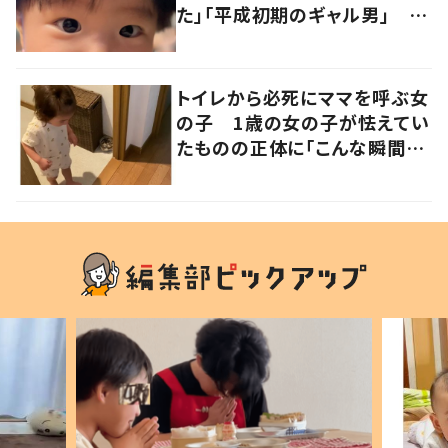
た」「平成初期のギャル男」 実
は遺伝が関係しており、祖父の
写真にも反響が
トイレから必死にママを呼ぶ女
の子 1歳の女の子が怯えてい
たものの正体に「こんな瞬間
が！？」「可愛いぃぃ！」の声