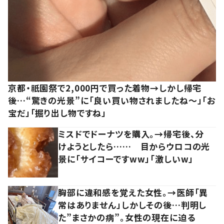
京都・祇園祭で2,000円で買った着物→しかし帰宅
後…“驚きの光景”に「良い買い物されましたね～」「お
宝だ」「掘り出し物ですね」
ミスドでドーナツを購入。→帰宅後、分
けようとしたら…… 目からウロコの光
景に「サイコーですww」「激しいw」
胸部に違和感を覚えた女性。→医師「異
常はありません」しかしその後…判明し
た”まさかの病”。女性の現在に迫る