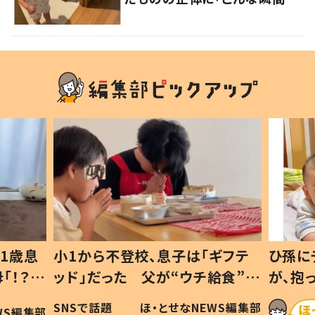
が！？」「可愛いぃぃ！」の声
1歳息
小1から不登校、息子は「ギフテ
ひ孫に
「！？」
ッド」だった 父が“ウチ給食”を
が、抱
に「可愛
作り続ける理由とは #令和の親
「涙が
SNSで話題
ほ・とせなNEWS編集部
WS編集部