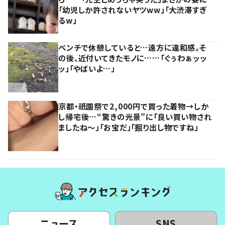
「幼児しか許されないヤツww」「大渋滞すぎ
るw」
ベンチで休憩していると…遠方に違和感。そ
の後、近付いてきたモノに……「ぐぅわぁッッ
ッ」「やばいよ…」
京都・祇園祭で2,000円で買った着物→しか
し帰宅後…“驚きの光景”に「良い買い物され
ましたね～」「お宝だ」「掘り出し物ですね」
ニュース
SNS