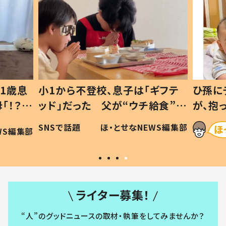
1歳息
小1から不登校、息子は「ギフテ
ひ孫に
「！？」
ッド」だった 父が“ウチ給食”を
が、抱
に「可愛
作り続ける理由とは #令和の親
「涙が
SNSで話題
ほ・とせなNEWS編集部
WS編集部
#令和の子
い」
ライター募集！
“人”のグッドニュースの取材・執筆をしてみませんか？