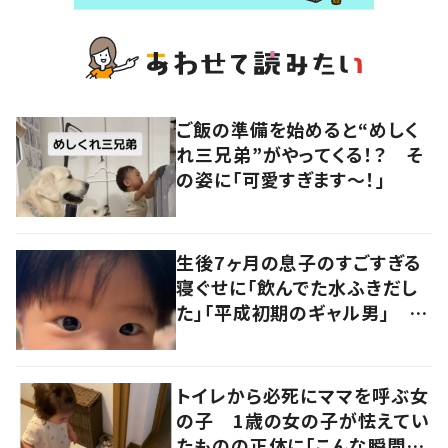
ご飯の準備を始めると“めしく
れ三兄弟”がやってくる！？ そ
の姿に「可愛すぎます〜！」
生後7ヶ月の息子のすごすぎる
寝ぐせに「飲んでた水ふきだし
た」「平成初期のギャル男」 実
は遺伝が関係しており、祖父の
写真にも反響が
トイレから必死にママを呼ぶ女
の子 1歳の女の子が怯えてい
たものの正体に「こんな瞬間