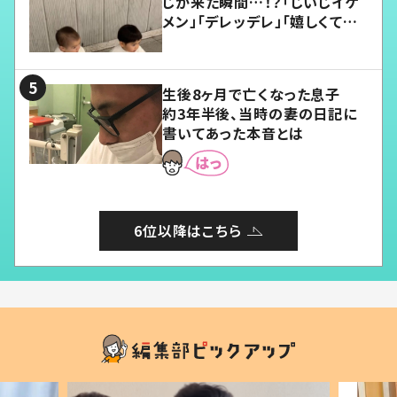
じが来た瞬間…！？「じいじイケ
メン」「デレッデレ」「嬉しくて可
愛くてたまらない」「幸せになれ
る」
生後8ヶ月で亡くなった息子
約3年半後、当時の妻の日記に
書いてあった本音とは
6位以降はこちら