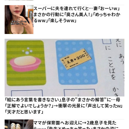
スーパーに夫を連れて行くと…妻「おーいw」
まさかの行動に「奥さん美人！」「めっちゃわか
るww」「楽しそうww」
「絵にあう言葉を書きなさい」息子の”まさかの解答”に…母
「正解でよいでしょうか？」→衝撃の光景に「声出して笑ったｗ」
「天才だと思います」
ママが保育園へお迎えに→2歳息子を見た
ら……「先生とめっちゃ笑った」まさかの姿に