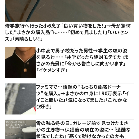
修学旅行へ行った小6息子「良い買い物をした！」→母が驚愕
した“まさかの購入品”に……「初めて見ました！」「いいセン
ス」「素晴らしい！」
小中高で男子校だった男性→学生の頃の姿
を見ると……「共学だったら絶対モテてた」ま
さかの光景に「今から告白しに向かいます」
「イケメンすぎ」
ファミマで…話題の“もっちり食感ドーナ
ツ”を購入。→まさかの中身に190万表示「イ
イこと聞いた」「気になってました」「これかな
り好き」
雪の残る冬の日、ガレージ前で見つけたまさ
かの生き物→保護後の現在の姿に…「過酷な
状況でしたね」「寒くて動けなかったのかも」