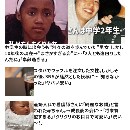
中学生の時に出会うも“別々の道を歩んでいた”男女。しかし
10年後の現在→”まさかすぎる姿”に…「2人とも遠回りした
んだね」「素敵過ぎる」
スタバでワッフルを注文した女性。しかしそ
の後、SNSが騒然とした投稿に…「知らなか
った」「ヤバい安い」
産婦人科で看護師さんに「綺麗なお顔」と言
われた赤ちゃん。→成長後の姿に…「将来有
望すぎる」「クリクリのお目目で可愛い」「渋い
～！」