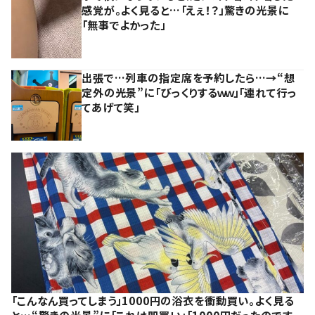
感覚が。よく見ると…「えぇ！？」驚きの光景に
「無事でよかった」
出張で…列車の指定席を予約したら…→“想
定外の光景”に「びっくりするｗｗ」「連れて行っ
てあげて笑」
「こんなん買ってしまう」1000円の浴衣を衝動買い。よく見る
と…“驚きの光景”に「これは即買い」「1000円だったのです