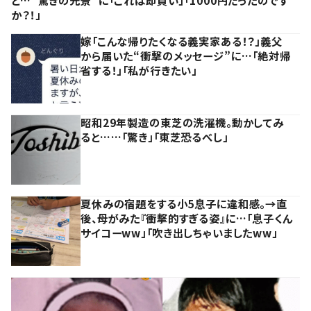
か？！」
嫁「こんな帰りたくなる義実家ある！？」義父
から届いた“衝撃のメッセージ”に…「絶対帰
省する！」「私が行きたい」
昭和29年製造の東芝の洗濯機。動かしてみ
ると……「驚き」「東芝恐るべし」
夏休みの宿題をする小5息子に違和感。→直
後、母がみた『衝撃的すぎる姿』に…「息子くん
サイコーww」「吹き出しちゃいましたww」