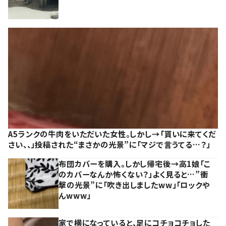
A5ランクの牛肉をいただいた女性。しかし→「貰いに来てくだ
さい、、」投稿された“まさかの光景”に「マジで言うてる…？」
布団カバーを購入。しかし帰宅後→高1娘「こ
のカバーなんか怖くない？」よく見ると…”衝
撃の光景”に「吹き出しましたww」「ロックや
んwww」
家で横になっていると、足にコチョコチョした