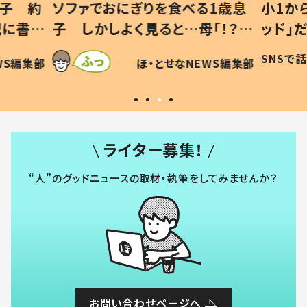
1歳息
小1から不登校、息子は「ギフテ
ひ孫に
「！？」
ッド」だった 父が“ウチ給食”を
が、抱
に「可愛
作り続ける理由とは #令和の親
「涙が
SNSで話題
ほ・とせなNEWS編集部
WS編集部
#令和の子
い」
ライター募集！
“人”のグッドニュースの取材・執筆をしてみませんか？
お問い合わせページへ