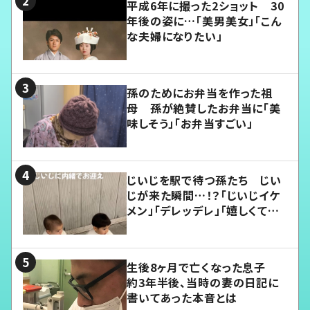
平成6年に撮った2ショット 30
年後の姿に…「美男美女」「こん
な夫婦になりたい」
孫のためにお弁当を作った祖
母 孫が絶賛したお弁当に「美
味しそう」「お弁当すごい」
じいじを駅で待つ孫たち じい
じが来た瞬間…！？「じいじイケ
メン」「デレッデレ」「嬉しくて可
愛くてたまらない」「幸せになれ
る」
生後8ヶ月で亡くなった息子
約3年半後、当時の妻の日記に
書いてあった本音とは