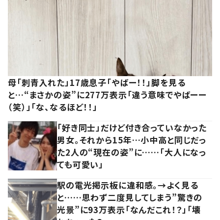
母「刺青入れた」17歳息子「やばー！！」脚を見る
と…“まさかの姿”に277万表示「違う意味でやばーー
（笑）」「な、なるほど！！」
「好き同士」だけど付き合っていなかった
男女。それから15年…小中高と同じだっ
た2人の“現在の姿”に……「大人になっ
ても可愛い」
駅の電光掲示板に違和感。→よく見る
と……思わず二度見してしまう”驚きの
光景”に93万表示「なんだこれ！？」「壊