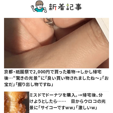
京都・祇園祭で2,000円で買った着物→しかし帰宅
後…“驚きの光景”に「良い買い物されましたね～」「お
宝だ」「掘り出し物ですね」
ミスドでドーナツを購入。→帰宅後、分
けようとしたら…… 目からウロコの光
景に「サイコーですww」「激しいw」