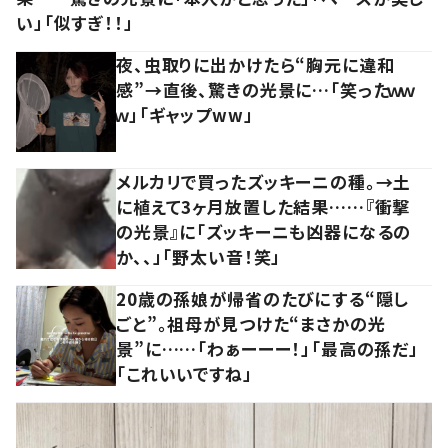
い」「似すぎ！！」
夜、虫取りに出かけたら“胸元に違和
感”→直後、驚きの光景に…「笑ったｗｗ
ｗ」「ギャップww」
メルカリで買ったズッキーニの種。→土
に植えて3ヶ月放置した結果……『衝撃
の光景』に「ズッキーニも凶器になるの
か、、」「野太い音！笑」
20歳の孫娘が帰省のたびにする“隠し
ごと”。祖母が見つけた“まさかの光
景”に……「わぁーーー！」「最高の孫だ」
「これいいですね」