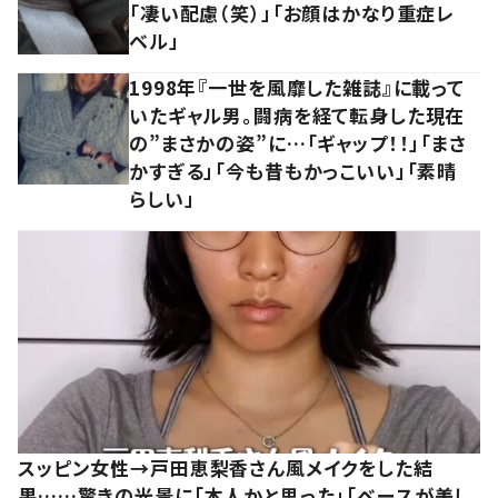
「凄い配慮（笑）」「お顔はかなり重症レ
ベル」
1998年『一世を風靡した雑誌』に載って
いたギャル男。闘病を経て転身した現在
の”まさかの姿”に…「ギャップ！！」「まさ
かすぎる」「今も昔もかっこいい」「素晴
らしい」
スッピン女性→戸田恵梨香さん風メイクをした結
果……驚きの光景に「本人かと思った」「ベースが美し