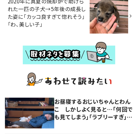
2020年に真夏の焼却炉で助けら
れた一匹の子犬→5年後の成長し
た姿に「カッコ良すぎて惚れそう」
「わ、美しい子」
お昼寝するおじいちゃんとわん
こ しかしよく見ると…「何回で
も見てしまう」「ラブリーすぎ」の
声