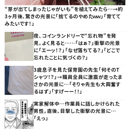
“芽が出てしまったじゃがいも”を植えてみたら…→約
3ヶ月後、驚きの光景に「捨てるのやめたｗｗ」「育てて
みたいです！」
夜、コインランドリーで“忘れ物”を発
見。よく見ると……「はぁ？」衝撃の光景
に「エーッ！？」「なぜ落ちてる？」「どこで
忘れたことに気づくの？」
3歳息子を見た保育園の先生「何そのT
シャツ！？」→職員全員に激震が走ったま
さかの光景に…「そりゃ先生も大興奮す
るはず」「すげーー！！」
実家解体中…作業員に話しかけられた
男性。直後、目撃した衝撃の光景に…
「えっ」