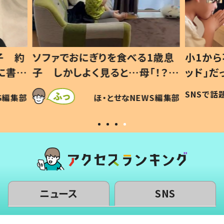
1歳息
小1から不登校、息子は「ギフテ
ひ孫に
「！？」
ッド」だった 父が“ウチ給食”を
が、抱
に「可愛
作り続ける理由とは #令和の親
「涙が
SNSで話題
ほ・とせなNEWS編集部
WS編集部
#令和の子
い」
ニュース
SNS