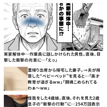
実家解体中…作業員に話しかけられた男性。直後、目
撃した衝撃の光景に…「えっ」
里帰り出産から帰宅した妻子。→夫が用
意した“ベビーベッド”を見ると…「英才
教育が過ぎるww」「闘魂こめられてる
わぁ～ww」
怪我をした4歳娘。直後、それを見た2歳
息子の“衝撃の行動”に…254万回表示