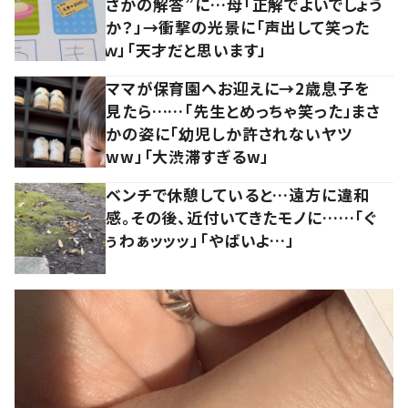
さかの解答”に…母「正解でよいでしょう
か？」→衝撃の光景に「声出して笑った
ｗ」「天才だと思います」
ママが保育園へお迎えに→2歳息子を
見たら……「先生とめっちゃ笑った」まさ
かの姿に「幼児しか許されないヤツ
ww」「大渋滞すぎるw」
ベンチで休憩していると…遠方に違和
感。その後、近付いてきたモノに……「ぐ
ぅわぁッッッ」「やばいよ…」