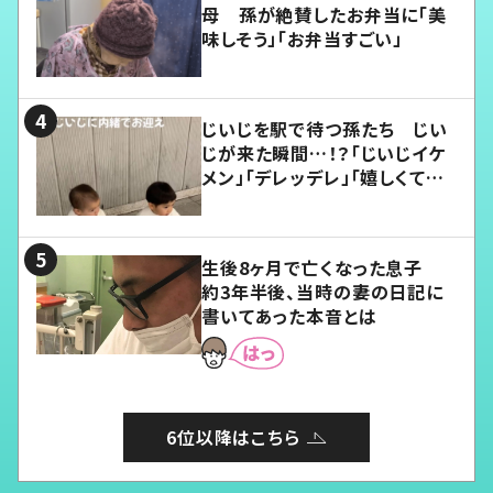
母 孫が絶賛したお弁当に「美
味しそう」「お弁当すごい」
じいじを駅で待つ孫たち じい
じが来た瞬間…！？「じいじイケ
メン」「デレッデレ」「嬉しくて可
愛くてたまらない」「幸せになれ
る」
生後8ヶ月で亡くなった息子
約3年半後、当時の妻の日記に
書いてあった本音とは
6位以降はこちら