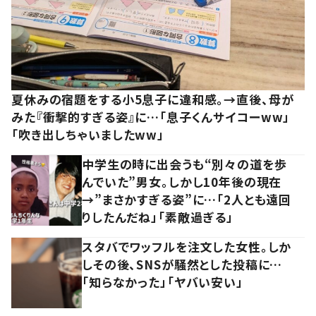
夏休みの宿題をする小5息子に違和感。→直後、母が
みた『衝撃的すぎる姿』に…「息子くんサイコーww」
「吹き出しちゃいましたww」
中学生の時に出会うも“別々の道を歩
んでいた”男女。しかし10年後の現在
→”まさかすぎる姿”に…「2人とも遠回
りしたんだね」「素敵過ぎる」
スタバでワッフルを注文した女性。しか
しその後、SNSが騒然とした投稿に…
「知らなかった」「ヤバい安い」