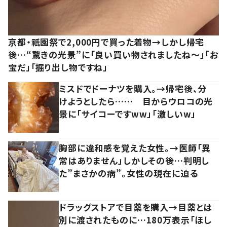
京都・祇園祭で2,000円で買った着物→しかし帰宅
後…“驚きの光景”に「良い買い物されましたね～」「お
宝だ」「掘り出し物ですね」
ミスドでドーナツを購入。→帰宅後、分
けようとしたら…… 目からウロコの光
景に「サイコーですww」「激しいw」
胸部に違和感を覚えた女性。→医師「異
常はありません」しかしその後…判明し
た”まさかの病”。女性の現在に迫る
ドラッグストアで目薬を購入→目薬とは
別に渡されたものに…180万表示「ほし