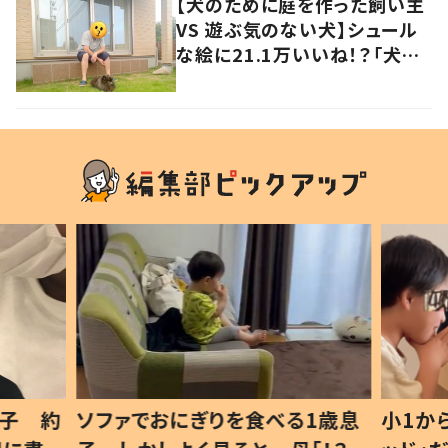
【犬のために庭を作った飼い主
VS 遊ぶ気のない犬】シュール
な絵に21.1万いいね！？「犬の
強い意志を感じる」
1歳息
小1から不登校、息子は「ギフテ
ひ孫に