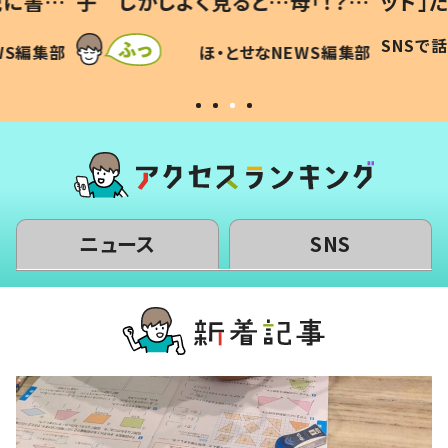
「！？」
ッド」だった 父が“ウチ給食”を
が、抱
に「可愛
作り続ける理由とは #令和の親
「涙が
SNSで話題
ほ・とせなNEWS編集部
WS編集部
#令和の子
い」
ニュース
SNS