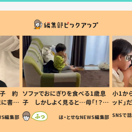
1歳息
小1から不登校、息子は「ギフテ
ひ孫に
「！？」
ッド」だった 父が“ウチ給食”を
が、抱
に「可愛
作り続ける理由とは #令和の親
「涙が
SNSで話題
ほ・とせなNEWS編集部
WS編集部
#令和の子
い」