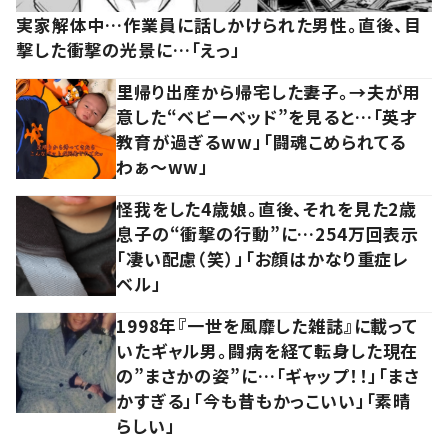
実家解体中…作業員に話しかけられた男性。直後、目
撃した衝撃の光景に…「えっ」
里帰り出産から帰宅した妻子。→夫が用
意した“ベビーベッド”を見ると…「英才
教育が過ぎるww」「闘魂こめられてる
わぁ～ww」
怪我をした4歳娘。直後、それを見た2歳
息子の“衝撃の行動”に…254万回表示
「凄い配慮（笑）」「お顔はかなり重症レ
ベル」
1998年『一世を風靡した雑誌』に載って
いたギャル男。闘病を経て転身した現在
の”まさかの姿”に…「ギャップ！！」「まさ
かすぎる」「今も昔もかっこいい」「素晴
らしい」