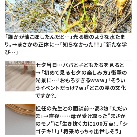
「誰かが油こぼしたんだと…」光る膜のような水たま
り。→まさかの正体に…「知らなかった！！」「新たな学
び…」
七夕当日…パパと子どもたちを見ると
→「初めて見る七夕の楽しみ方」衝撃の
光景に…「おもろすぎるwww」「そうい
うイベントだっけ？w」「どこの星の文化
ですか？」
担任の先生との面談前…高3娘「ただい
ま」→直後……母が受け取った”まさか
のモノ”に「生き抜く力に100万点！」「シ
ゴデキ！！」「将来めっちゃ出世しそう」