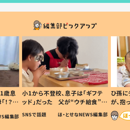
1歳息
小1から不登校、息子は「ギフテ
ひ孫に
「！？」
ッド」だった 父が“ウチ給食”を
が、抱
に「可愛
作り続ける理由とは #令和の親
「涙が
SNSで話題
ほ・とせなNEWS編集部
WS編集部
#令和の子
い」