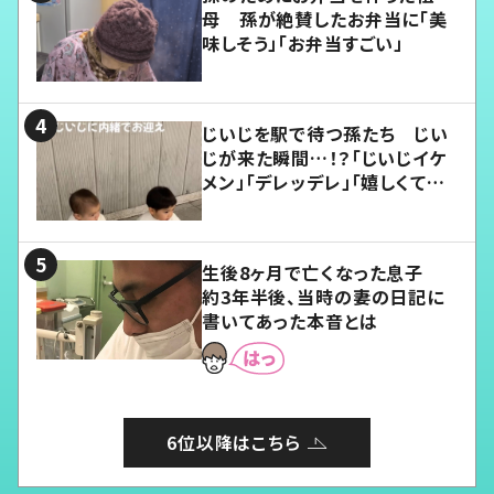
母 孫が絶賛したお弁当に「美
味しそう」「お弁当すごい」
じいじを駅で待つ孫たち じい
じが来た瞬間…！？「じいじイケ
メン」「デレッデレ」「嬉しくて可
愛くてたまらない」「幸せになれ
る」
生後8ヶ月で亡くなった息子
約3年半後、当時の妻の日記に
書いてあった本音とは
6位以降はこちら