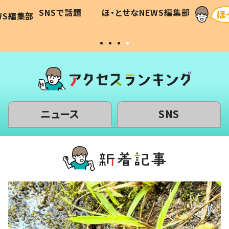
に「可愛
作り続ける理由とは #令和の親
「涙が
SNSで話題
ほ・とせなNEWS編集部
WS編集部
#令和の子
い」
ニュース
SNS