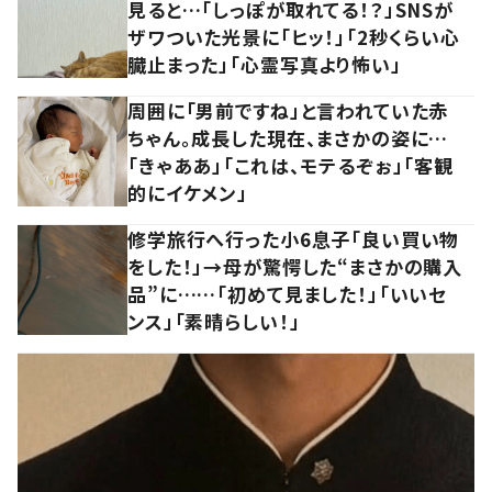
見ると…「しっぽが取れてる！？」SNSが
ザワついた光景に「ヒッ！」「2秒くらい心
臓止まった」「心霊写真より怖い」
周囲に「男前ですね」と言われていた赤
ちゃん。成長した現在、まさかの姿に…
「きゃああ」「これは、モテるぞぉ」「客観
的にイケメン」
修学旅行へ行った小6息子「良い買い物
をした！」→母が驚愕した“まさかの購入
品”に……「初めて見ました！」「いいセ
ンス」「素晴らしい！」