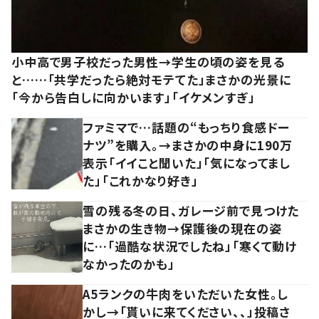
小中高で男子校だった男性→学生の頃の姿を見る
と……「共学だったら絶対モテてた」まさかの光景に
「今から告白しに向かいます」「イケメンすぎ」
ファミマで…話題の“もっちり食感ドー
ナツ”を購入。→まさかの中身に190万
表示「イイこと聞いた」「気になってまし
た」「これかなり好き」
雪の残る冬の日、ガレージ前で見つけた
まさかの生き物→保護後の現在の姿
に…「過酷な状況でしたね」「寒くて動け
なかったのかも」
A5ランクの牛肉をいただいた女性。し
かし→「貰いに来てください、、」投稿さ