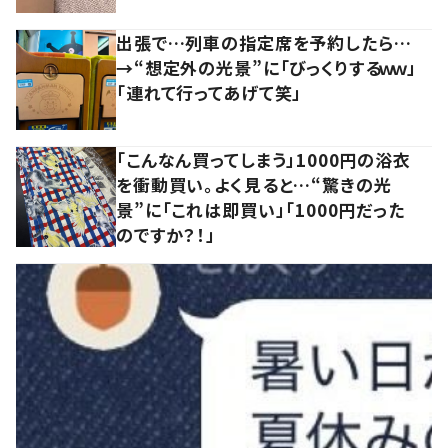
出張で…列車の指定席を予約したら…
→“想定外の光景”に「びっくりするｗｗ」
「連れて行ってあげて笑」
「こんなん買ってしまう」1000円の浴衣
を衝動買い。よく見ると…“驚きの光
景”に「これは即買い」「1000円だった
のですか？！」