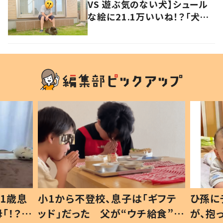
VS 遊ぶ気のない犬】シュール
な絵に21.1万いいね！？「犬の
強い意志を感じる」
1歳息
小1から不登校、息子は「ギフテ
ひ孫に
「！？」
ッド」だった 父が“ウチ給食”を
が、抱