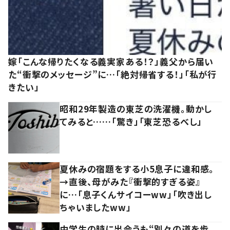
嫁「こんな帰りたくなる義実家ある！？」義父から届い
た“衝撃のメッセージ”に…「絶対帰省する！」「私が行
きたい」
昭和29年製造の東芝の洗濯機。動かし
てみると……「驚き」「東芝恐るべし」
夏休みの宿題をする小5息子に違和感。
→直後、母がみた『衝撃的すぎる姿』
に…「息子くんサイコーww」「吹き出し
ちゃいましたww」
中学生の時に出会うも“別々の道を歩