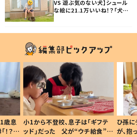
VS 遊ぶ気のない犬】シュール
な絵に21.1万いいね！？「犬の
強い意志を感じる」
1歳息
小1から不登校、息子は「ギフテ
ひ孫に
「！？」
ッド」だった 父が“ウチ給食”を
が、抱