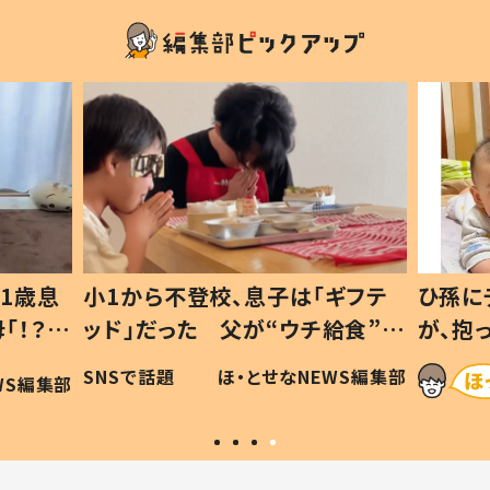
1歳息
小1から不登校、息子は「ギフテ
ひ孫に
「！？」
ッド」だった 父が“ウチ給食”を
が、抱
に「可愛
作り続ける理由とは #令和の親
「涙が
SNSで話題
ほ・とせなNEWS編集部
WS編集部
#令和の子
い」