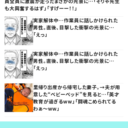
員全員に激震が走ったまさかの光景に…「そりゃ先生
も大興奮するはず」「すげーー！！」
実家解体中…作業員に話しかけられた
男性。直後、目撃した衝撃の光景に…
「えっ」
実家解体中…作業員に話しかけられた
男性。直後、目撃した衝撃の光景に…
「えっ」
里帰り出産から帰宅した妻子。→夫が用
意した“ベビーベッド”を見ると…「英才
教育が過ぎるww」「闘魂こめられてる
わぁ～ww」