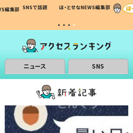
に「可愛
作り続ける理由とは #令和の親
「涙が
SNSで話題
ほ・とせなNEWS編集部
WS編集部
#令和の子
い」
ニュース
SNS