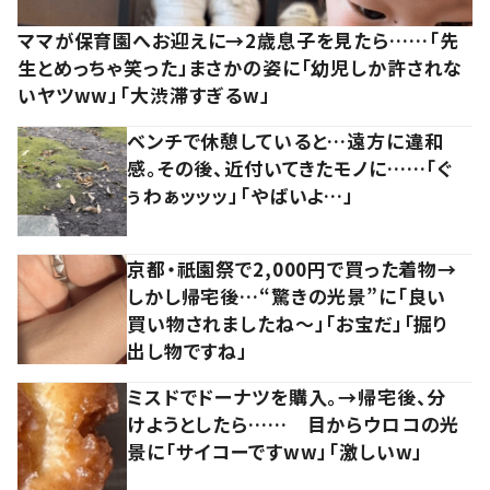
ママが保育園へお迎えに→2歳息子を見たら……「先
生とめっちゃ笑った」まさかの姿に「幼児しか許されな
いヤツww」「大渋滞すぎるw」
ベンチで休憩していると…遠方に違和
感。その後、近付いてきたモノに……「ぐ
ぅわぁッッッ」「やばいよ…」
京都・祇園祭で2,000円で買った着物→
しかし帰宅後…“驚きの光景”に「良い
買い物されましたね～」「お宝だ」「掘り
出し物ですね」
ミスドでドーナツを購入。→帰宅後、分
けようとしたら…… 目からウロコの光
景に「サイコーですww」「激しいw」