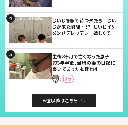
じいじを駅で待つ孫たち じい
じが来た瞬間…！？「じいじイケ
メン」「デレッデレ」「嬉しくて可
愛くてたまらない」「幸せになれ
る」
生後8ヶ月で亡くなった息子
約3年半後、当時の妻の日記に
書いてあった本音とは
6位以降はこちら