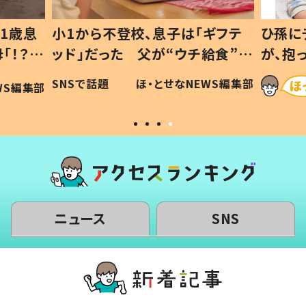
1歳息
小1から不登校、息子は「ギフテ
ひ孫に
「！？」
ッド」だった 父が“ウチ給食”を
が、抱
に「可愛
作り続ける理由とは #令和の親
「涙が
SNSで話題
ほ・とせなNEWS編集部
WS編集部
#令和の子
い」
ニュース
SNS