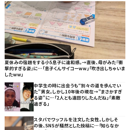
夏休みの宿題をする小5息子に違和感。→直後、母がみた『衝
撃的すぎる姿』に…「息子くんサイコーww」「吹き出しちゃいま
したww」
中学生の時に出会うも“別々の道を歩んでい
た”男女。しかし10年後の現在→”まさかすぎ
る姿”に…「2人とも遠回りしたんだね」「素敵
過ぎる」
スタバでワッフルを注文した女性。しかしそ
の後、SNSが騒然とした投稿に…「知らなか