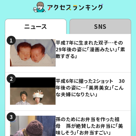
ニュース
SNS
平成7年に生まれた双子…その
29年後の姿に「漫画みたい」「素
敵すぎる」
平成6年に撮った2ショット 30
年後の姿に…「美男美女」「こん
な夫婦になりたい」
孫のためにお弁当を作った祖
母 孫が絶賛したお弁当に「美
味しそう」「お弁当すごい」