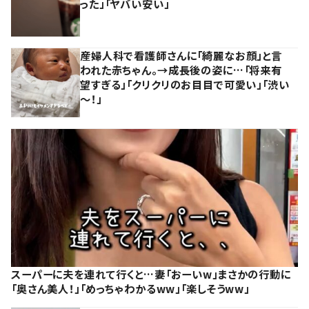
った」「ヤバい安い」
産婦人科で看護師さんに「綺麗なお顔」と言
われた赤ちゃん。→成長後の姿に…「将来有
望すぎる」「クリクリのお目目で可愛い」「渋い
～！」
スーパーに夫を連れて行くと…妻「おーいw」まさかの行動に
「奥さん美人！」「めっちゃわかるww」「楽しそうww」