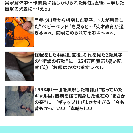
実家解体中…作業員に話しかけられた男性。直後、目撃した
衝撃の光景に…「えっ」
里帰り出産から帰宅した妻子。→夫が用意し
た“ベビーベッド”を見ると…「英才教育が過
ぎるww」「闘魂こめられてるわぁ～ww」
怪我をした4歳娘。直後、それを見た2歳息子
の“衝撃の行動”に…254万回表示「凄い配
慮（笑）」「お顔はかなり重症レベル」
1998年『一世を風靡した雑誌』に載っていた
ギャル男。闘病を経て転身した現在の”まさか
の姿”に…「ギャップ！！」「まさかすぎる」「今も
昔もかっこいい」「素晴らしい」