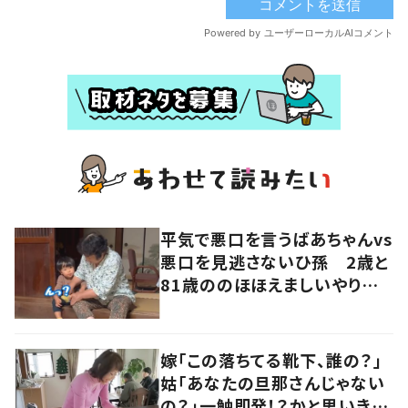
平気で悪口を言うばあちゃんvs
悪口を見逃さないひ孫 2歳と
81歳ののほほえましいやり取り
に「口悪いけど可愛い」の声
嫁「この落ちてる靴下、誰の？」
姑「あなたの旦那さんじゃない
の？」一触即発！？かと思いき