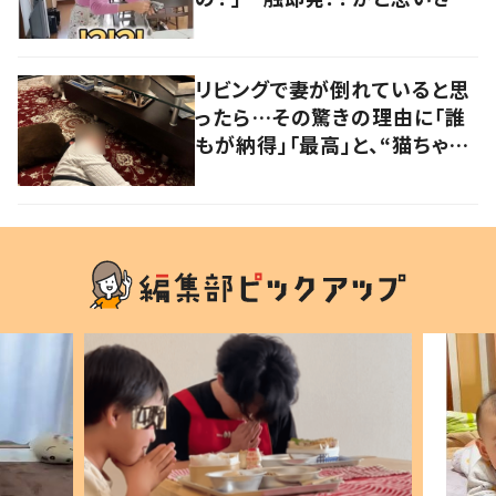
や…持ち主が判明し「声だして
大爆笑しちゃった」
リビングで妻が倒れていると思
ったら…その驚きの理由に「誰
もが納得」「最高」と、“猫ちゃん
好きユーザー”からの共感集ま
る！