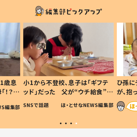
1歳息
小1から不登校、息子は「ギフテ
ひ孫に
「！？」
ッド」だった 父が“ウチ給食”を
が、抱
に「可愛
作り続ける理由とは #令和の親
「涙が
SNSで話題
ほ・とせなNEWS編集部
WS編集部
#令和の子
い」