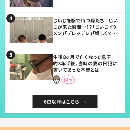
じいじを駅で待つ孫たち じい
じが来た瞬間…！？「じいじイケ
メン」「デレッデレ」「嬉しくて可
愛くてたまらない」「幸せになれ
る」
生後8ヶ月で亡くなった息子
約3年半後、当時の妻の日記に
書いてあった本音とは
6位以降はこちら