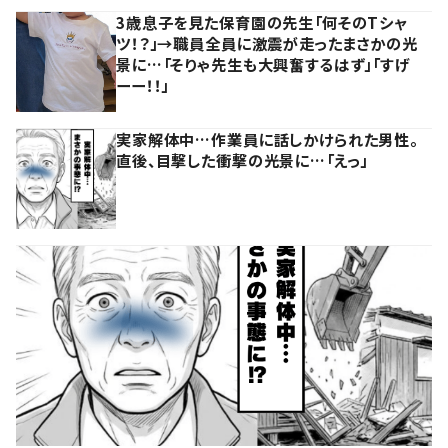
3歳息子を見た保育園の先生「何そのTシャ
ツ！？」→職員全員に激震が走ったまさかの光
景に…「そりゃ先生も大興奮するはず」「すげ
ーー！！」
実家解体中…作業員に話しかけられた男性。
直後、目撃した衝撃の光景に…「えっ」