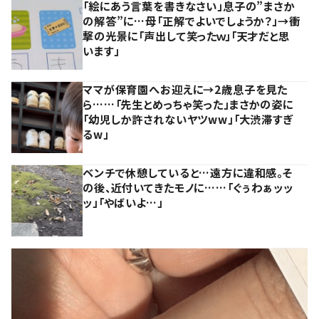
「絵にあう言葉を書きなさい」息子の”まさか
の解答”に…母「正解でよいでしょうか？」→衝
撃の光景に「声出して笑ったｗ」「天才だと思
います」
ママが保育園へお迎えに→2歳息子を見た
ら……「先生とめっちゃ笑った」まさかの姿に
「幼児しか許されないヤツww」「大渋滞すぎ
るw」
ベンチで休憩していると…遠方に違和感。そ
の後、近付いてきたモノに……「ぐぅわぁッッ
ッ」「やばいよ…」