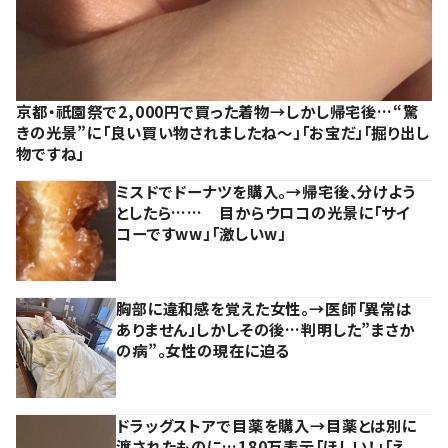
京都・祇園祭で2,000円で買った着物→しかし帰宅後…“驚
きの光景”に「良い買い物されましたね～」「お宝だ」「掘り出し
物ですね」
ミスドでドーナツを購入。→帰宅後、分けよう
としたら…… 目からウロコの光景に「サイ
コーですww」「激しいw」
胸部に違和感を覚えた女性。→医師「異常は
ありません」しかしその後…判明した”まさか
の病”。女性の現在に迫る
ドラッグストアで目薬を購入→目薬とは別に
渡されたものに…180万表示「ほしい！」「え、