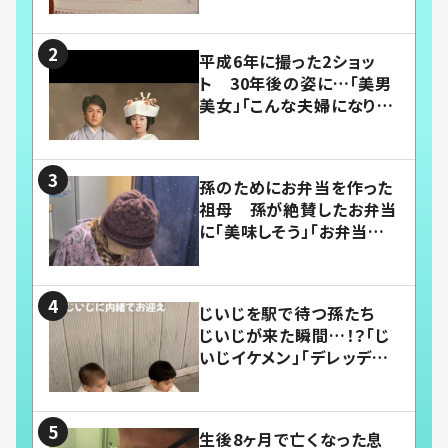
平成6年に撮った2ショッ
ト 30年後の姿に…「美男
美女」「こんな夫婦になりた
い」
孫のためにお弁当を作った
祖母 孫が絶賛したお弁当
に「美味しそう」「お弁当すご
い」
じいじを駅で待つ孫たち
じいじが来た瞬間…！？「じ
いじイケメン」「デレッデレ」
「嬉しくて可愛くてたまらな
い」「幸せになれる」
生後8ヶ月で亡くなった息