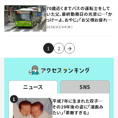
70歳近くまでバスの運転士をして
いた父。最終勤務日の光景に…「か
っけーよ、おやじ」「お父様お疲れ様
でした」
2026/02/04（水）
1
2
ニュース
SNS
平成7年に生まれた双子…
その29年後の姿に「漫画み
たい」「素敵すぎる」