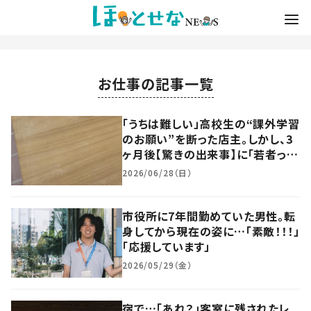
お仕事の記事一覧
「うちは難しい」高校生の“課外学習
のお願い”を断った店主。しかし、3
ヶ月後【驚きの出来事】に「若者って
素晴らしい」「そんな時代になった
2026/06/28（日）
のね」「感動しました」
市役所に7年間勤めていた男性。転
身してから現在の姿に…「素敵！！！」
「応援しています」
2026/05/29（金）
宿で…「あれ？」客室に残されたレ