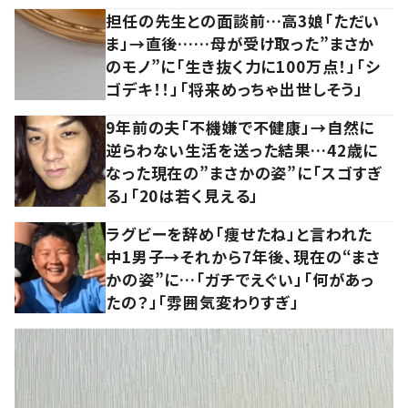
担任の先生との面談前…高3娘「ただい
ま」→直後……母が受け取った”まさか
のモノ”に「生き抜く力に100万点！」「シ
ゴデキ！！」「将来めっちゃ出世しそう」
9年前の夫「不機嫌で不健康」→自然に
逆らわない生活を送った結果…42歳に
なった現在の”まさかの姿”に「スゴすぎ
る」「20は若く見える」
ラグビーを辞め「痩せたね」と言われた
中1男子→それから7年後、現在の“まさ
かの姿”に…「ガチでえぐい」「何があっ
たの？」「雰囲気変わりすぎ」