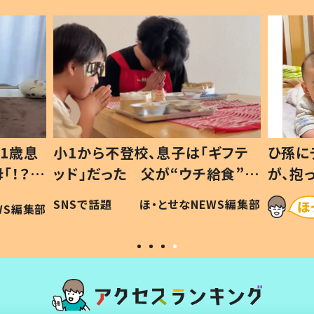
1歳息
小1から不登校、息子は「ギフテ
ひ孫に
「！？」
ッド」だった 父が“ウチ給食”を
が、抱
に「可愛
作り続ける理由とは #令和の親
「涙が
SNSで話題
ほ・とせなNEWS編集部
WS編集部
#令和の子
い」