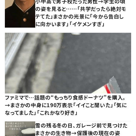
小中高で男子校だった男性→学生の頃
の姿を見ると……「共学だったら絶対モ
テてた」まさかの光景に「今から告白し
に向かいます」「イケメンすぎ」
ファミマで…話題の“もっちり食感ドーナツ”を購入。
→まさかの中身に190万表示「イイこと聞いた」「気に
なってました」「これかなり好き」
雪の残る冬の日、ガレージ前で見つけた
まさかの生き物→保護後の現在の姿