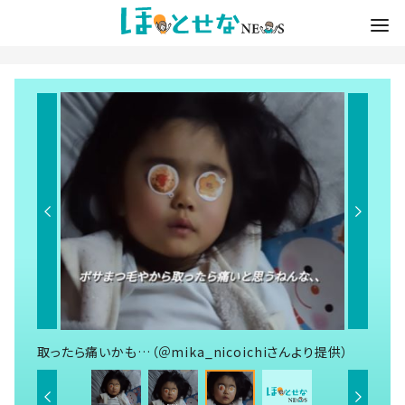
取ったら痛いかも…（＠mika_nicoichiさんより提供）