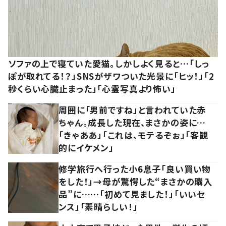
ソファの上で寝ていた愛猫。しかしよく見ると…「しっ
ぽが取れてる！？」SNSがザワついた光景に「ヒッ！」「2
秒くらい心臓止まった」「心霊写真より怖い」
周囲に「男前ですね」と言われていた赤
ちゃん。成長した現在、まさかの姿に…
「きゃああ」「これは、モテるぞぉ」「客観
的にイケメン」
修学旅行へ行った小6息子「良い買い物
をした！」→母が驚愕した“まさかの購入
品”に……「初めて見ました！」「いいセ
ンス」「素晴らしい！」