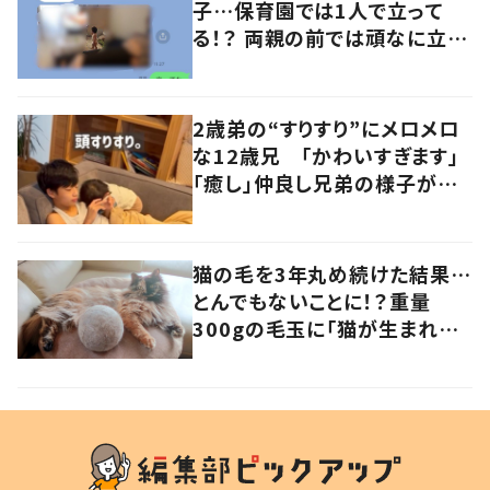
子…保育園では1人で立って
る！？ 両親の前では頑なに立た
ない1歳児が可愛すぎる…！
2歳弟の“すりすり”にメロメロ
な12歳兄 「かわいすぎます」
「癒し」仲良し兄弟の様子が
101万再生
猫の毛を3年丸め続けた結果…
とんでもないことに！？重量
300gの毛玉に「猫が生まれそ
う」