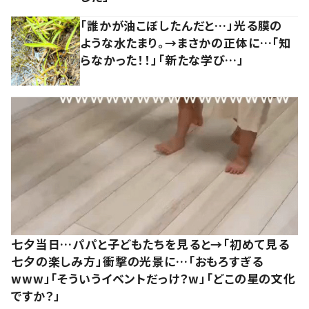
「誰かが油こぼしたんだと…」光る膜の
ような水たまり。→まさかの正体に…「知
らなかった！！」「新たな学び…」
七夕当日…パパと子どもたちを見ると→「初めて見る
七夕の楽しみ方」衝撃の光景に…「おもろすぎる
www」「そういうイベントだっけ？w」「どこの星の文化
ですか？」