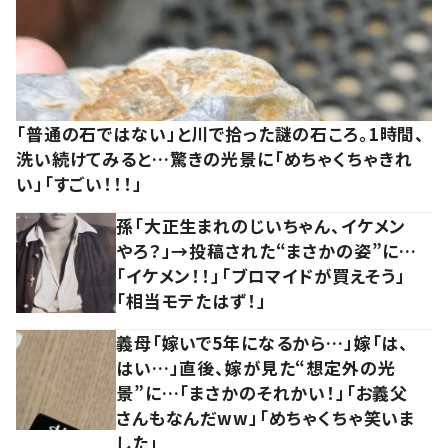
「普通の石ではない」と川で拾った謎の石ころ。1時間、
洗い続けてみると…驚きの光景に「めちゃくちゃきれ
い」「すごい！！！」
孫「大正生まれのじいちゃん、イケメン
やろ？」→投稿された“まさかの姿”に…
「イケメン！！」「ブロマイドが買えそう」
「相当モテたはず！」
義母「嫁いで5年になるから…」嫁「は、
はい…」直後、嫁が見た“想定外の光
景”に…「まさかのそれかい！」「お義父
さんもなんだww」「めちゃくちゃ笑いま
した」