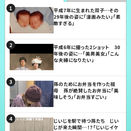
平成7年に生まれた双子…その
29年後の姿に「漫画みたい」「素
敵すぎる」
平成6年に撮った2ショット 30
年後の姿に…「美男美女」「こん
な夫婦になりたい」
孫のためにお弁当を作った祖
母 孫が絶賛したお弁当に「美
味しそう」「お弁当すごい」
じいじを駅で待つ孫たち じい
じが来た瞬間…！？「じいじイケ