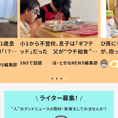
1歳息
小1から不登校、息子は「ギフテ
ひ孫に
「！？」
ッド」だった 父が“ウチ給食”を
が、抱
に「可愛
作り続ける理由とは #令和の親
「涙が
SNSで話題
ほ・とせなNEWS編集部
WS編集部
#令和の子
い」
ライター募集！
“人”のグッドニュースの取材・執筆をしてみませんか？