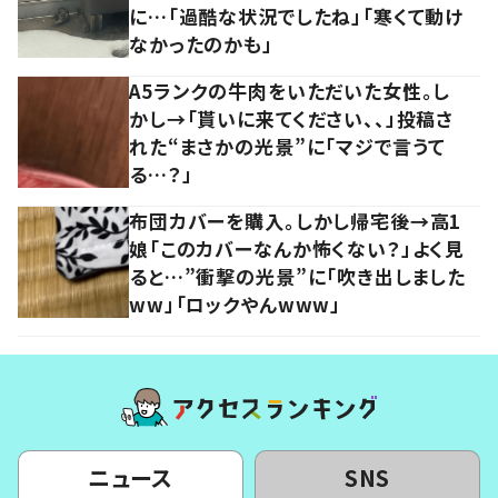
に…「過酷な状況でしたね」「寒くて動け
なかったのかも」
A5ランクの牛肉をいただいた女性。し
かし→「貰いに来てください、、」投稿さ
れた“まさかの光景”に「マジで言うて
る…？」
布団カバーを購入。しかし帰宅後→高1
娘「このカバーなんか怖くない？」よく見
ると…”衝撃の光景”に「吹き出しました
ww」「ロックやんwww」
ニュース
SNS