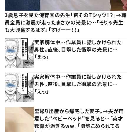
3歳息子を見た保育園の先生「何そのTシャツ！？」→職
員全員に激震が走ったまさかの光景に…「そりゃ先生
も大興奮するはず」「すげーー！！」
実家解体中…作業員に話しかけられた
男性。直後、目撃した衝撃の光景に…
「えっ」
実家解体中…作業員に話しかけられた
男性。直後、目撃した衝撃の光景に…
「えっ」
里帰り出産から帰宅した妻子。→夫が用
意した“ベビーベッド”を見ると…「英才
教育が過ぎるww」「闘魂こめられてる