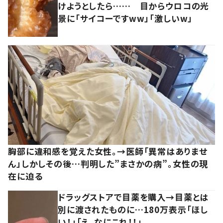
けようとしたら…… 目からウロコの光
景に「サイコーですww」「激しいw」
胸部に違和感を覚えた女性。→医師「異常はありませ
ん」しかしその後…判明した”まさかの病”。女性の現
在に迫る
ドラッグストアで目薬を購入→目薬とは
別に渡されたものに…180万表示「ほし
い！」「え、なにこれ！！」