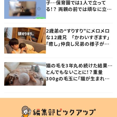
子…保育園では1人で立って
る！？ 両親の前では頑なに立た
ない1歳児が可愛すぎる…！
2歳弟の“すりすり”にメロメロ
な12歳兄 「かわいすぎます」
「癒し」仲良し兄弟の様子が
101万再生
猫の毛を3年丸め続けた結果…
とんでもないことに！？重量
300gの毛玉に「猫が生まれそ
う」