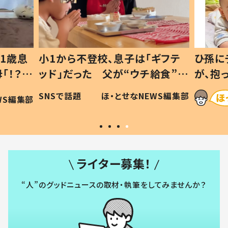
1歳息
小1から不登校、息子は「ギフテ
ひ孫に
「！？」
ッド」だった 父が“ウチ給食”を
が、抱
に「可愛
作り続ける理由とは #令和の親
「涙が
SNSで話題
ほ・とせなNEWS編集部
WS編集部
#令和の子
い」
ライター募集！
“人”のグッドニュースの取材・執筆をしてみませんか？