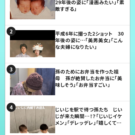
29年後の姿に「漫画みたい」「素
敵すぎる」
平成6年に撮った2ショット 30
年後の姿に…「美男美女」「こん
な夫婦になりたい」
孫のためにお弁当を作った祖
母 孫が絶賛したお弁当に「美
味しそう」「お弁当すごい」
じいじを駅で待つ孫たち じい
じが来た瞬間…！？「じいじイケ
メン」「デレッデレ」「嬉しくて可
愛くてたまらない」「幸せになれ