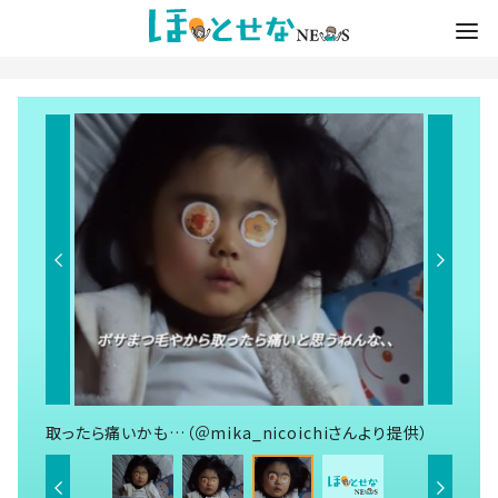
取ったら痛いかも…（＠mika_nicoichiさんより提供）