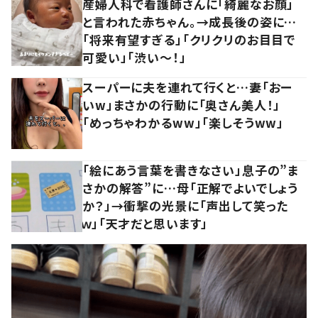
産婦人科で看護師さんに「綺麗なお顔」
と言われた赤ちゃん。→成長後の姿に…
「将来有望すぎる」「クリクリのお目目で
可愛い」「渋い～！」
スーパーに夫を連れて行くと…妻「おー
いw」まさかの行動に「奥さん美人！」
「めっちゃわかるww」「楽しそうww」
「絵にあう言葉を書きなさい」息子の”ま
さかの解答”に…母「正解でよいでしょう
か？」→衝撃の光景に「声出して笑った
ｗ」「天才だと思います」