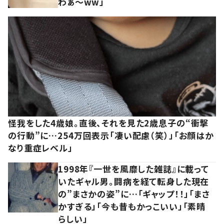
わぁ～ww」
怪我をした4歳娘。直後、それを見た2歳息子の“衝撃
の行動”に…254万回表示「凄い配慮（笑）」「お顔はか
なり重症レベル」
1998年『一世を風靡した雑誌』に載って
いたギャル男。闘病を経て転身した現在
の”まさかの姿”に…「ギャップ！！」「まさ
かすぎる」「今も昔もかっこいい」「素晴
らしい」