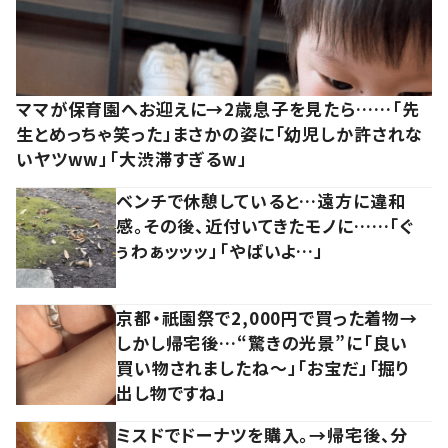
ママが保育園へお迎えに→2歳息子を見たら……「先
生とめっちゃ笑った」まさかの姿に「幼児しか許されな
いヤツww」「大渋滞すぎるw」
ベンチで休憩していると…遠方に違和
感。その後、近付いてきたモノに……「ぐ
ぅわぁッッッ」「やばいよ…」
京都・祇園祭で2,000円で買った着物→
しかし帰宅後…“驚きの光景”に「良い
買い物されましたね～」「お宝だ」「掘り
出し物ですね」
ミスドでドーナツを購入。→帰宅後、分