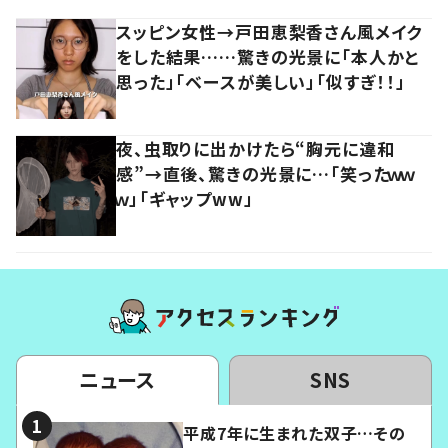
スッピン女性→戸田恵梨香さん風メイク
をした結果……驚きの光景に「本人かと
思った」「ベースが美しい」「似すぎ！！」
夜、虫取りに出かけたら“胸元に違和
感”→直後、驚きの光景に…「笑ったｗｗ
ｗ」「ギャップww」
ニュース
SNS
平成7年に生まれた双子…その