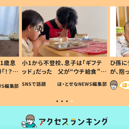
1歳息
小1から不登校、息子は「ギフテ
ひ孫に
「！？」
ッド」だった 父が“ウチ給食”を
が、抱
に「可愛
作り続ける理由とは #令和の親
「涙が
SNSで話題
ほ・とせなNEWS編集部
WS編集部
#令和の子
い」