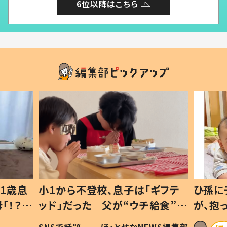
6位以降はこちら
ギフテ
ひ孫にデレデレな80歳じいじ
給食”を
が、抱っこすると…ひ孫の反応に
和の親
「涙が出ました」「可愛くて仕方な