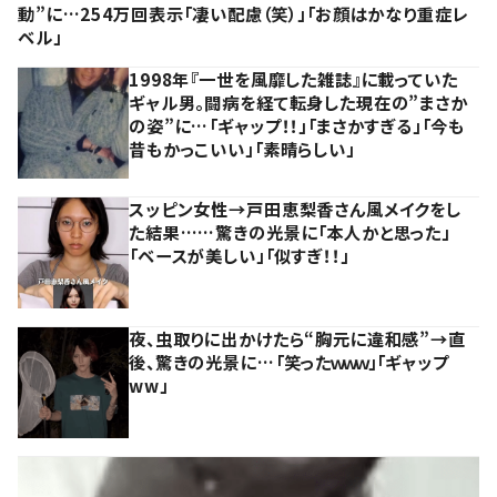
動”に…254万回表示「凄い配慮（笑）」「お顔はかなり重症レ
ベル」
1998年『一世を風靡した雑誌』に載っていた
ギャル男。闘病を経て転身した現在の”まさか
の姿”に…「ギャップ！！」「まさかすぎる」「今も
昔もかっこいい」「素晴らしい」
スッピン女性→戸田恵梨香さん風メイクをし
た結果……驚きの光景に「本人かと思った」
「ベースが美しい」「似すぎ！！」
夜、虫取りに出かけたら“胸元に違和感”→直
後、驚きの光景に…「笑ったｗｗｗ」「ギャップ
ww」