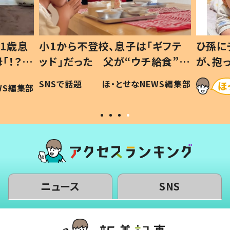
ギフテ
ひ孫にデレデレな80歳じいじ
給食”を
が、抱っこすると…ひ孫の反応に
和の親
「涙が出ました」「可愛くて仕方な
WS編集部
ほ・とせなNEWS編集部
い」
ニュース
SNS