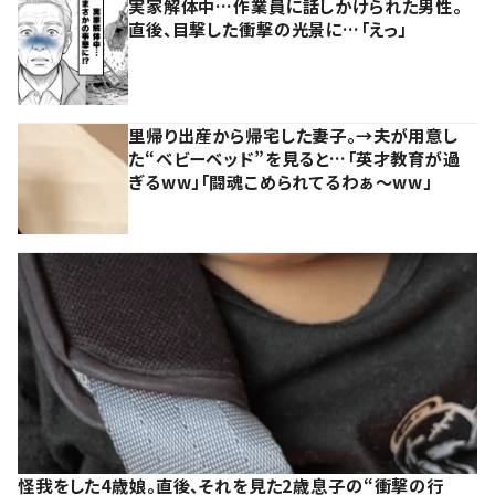
実家解体中…作業員に話しかけられた男性。
直後、目撃した衝撃の光景に…「えっ」
里帰り出産から帰宅した妻子。→夫が用意し
た“ベビーベッド”を見ると…「英才教育が過
ぎるww」「闘魂こめられてるわぁ～ww」
怪我をした4歳娘。直後、それを見た2歳息子の“衝撃の行