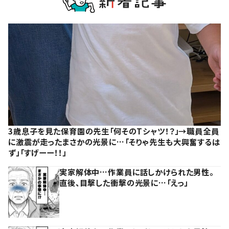
3歳息子を見た保育園の先生「何そのTシャツ！？」→職員全員
に激震が走ったまさかの光景に…「そりゃ先生も大興奮するは
ず」「すげーー！！」
実家解体中…作業員に話しかけられた男性。
直後、目撃した衝撃の光景に…「えっ」