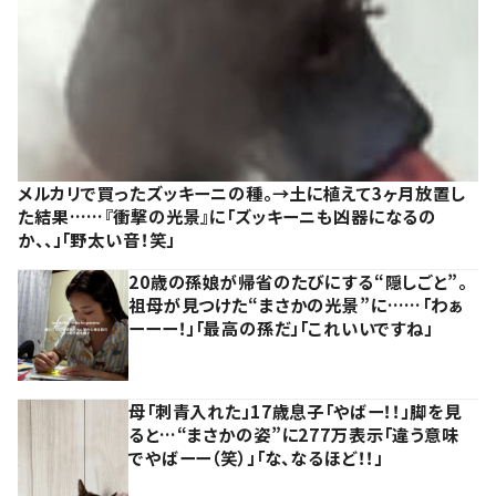
メルカリで買ったズッキーニの種。→土に植えて3ヶ月放置し
た結果……『衝撃の光景』に「ズッキーニも凶器になるの
か、、」「野太い音！笑」
20歳の孫娘が帰省のたびにする“隠しごと”。
祖母が見つけた“まさかの光景”に……「わぁ
ーーー！」「最高の孫だ」「これいいですね」
母「刺青入れた」17歳息子「やばー！！」脚を見
ると…“まさかの姿”に277万表示「違う意味
でやばーー（笑）」「な、なるほど！！」