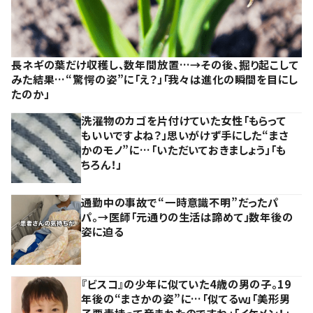
長ネギの葉だけ収穫し、数年間放置…→その後、掘り起こして
みた結果…“驚愕の姿”に「え？」「我々は進化の瞬間を目にし
たのか」
洗濯物のカゴを片付けていた女性「もらって
もいいですよね？」思いがけず手にした“まさ
かのモノ”に…「いただいておきましょう」「も
ちろん！」
通勤中の事故で“一時意識不明”だったパ
パ。→医師「元通りの生活は諦めて」数年後の
姿に迫る
『ビスコ』の少年に似ていた4歳の男の子。19
年後の“まさかの姿”に…「似てるｗ」「美形男