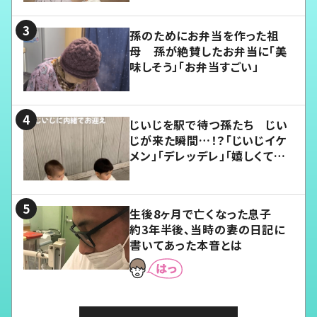
孫のためにお弁当を作った祖
母 孫が絶賛したお弁当に「美
味しそう」「お弁当すごい」
じいじを駅で待つ孫たち じい
じが来た瞬間…！？「じいじイケ
メン」「デレッデレ」「嬉しくて可
愛くてたまらない」「幸せになれ
る」
生後8ヶ月で亡くなった息子
約3年半後、当時の妻の日記に
書いてあった本音とは