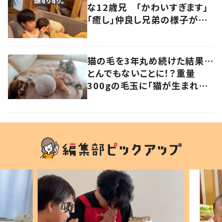
な12歳兄 「かわいすぎます」
「癒し」仲良し兄弟の様子が
101万再生
猫の毛を3年丸め続けた結果…
とんでもないことに！？重量
300gの毛玉に「猫が生まれそ
う」