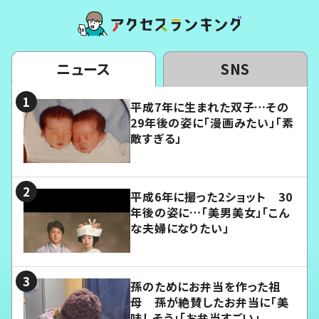
ニュース
SNS
平成7年に生まれた双子…その
29年後の姿に「漫画みたい」「素
敵すぎる」
平成6年に撮った2ショット 30
年後の姿に…「美男美女」「こん
な夫婦になりたい」
孫のためにお弁当を作った祖
母 孫が絶賛したお弁当に「美
味しそう」「お弁当すごい」