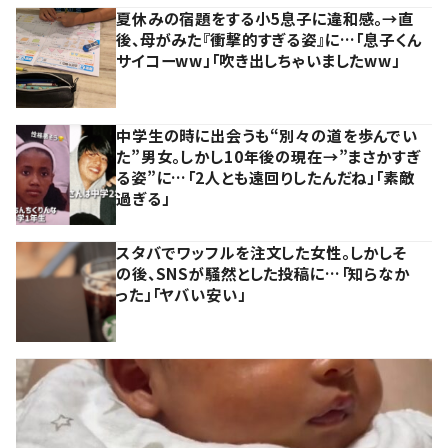
夏休みの宿題をする小5息子に違和感。→直
後、母がみた『衝撃的すぎる姿』に…「息子くん
サイコーww」「吹き出しちゃいましたww」
中学生の時に出会うも“別々の道を歩んでい
た”男女。しかし10年後の現在→”まさかすぎ
る姿”に…「2人とも遠回りしたんだね」「素敵
過ぎる」
スタバでワッフルを注文した女性。しかしそ
の後、SNSが騒然とした投稿に…「知らなか
った」「ヤバい安い」