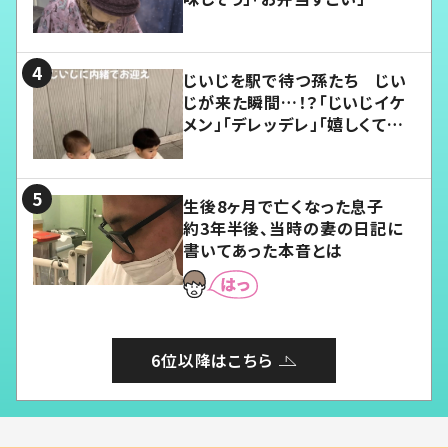
じいじを駅で待つ孫たち じい
じが来た瞬間…！？「じいじイケ
メン」「デレッデレ」「嬉しくて可
愛くてたまらない」「幸せになれ
る」
生後8ヶ月で亡くなった息子
約3年半後、当時の妻の日記に
書いてあった本音とは
6位以降はこちら