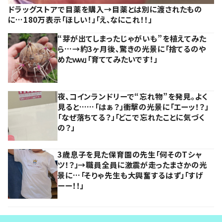
ドラッグストアで目薬を購入→目薬とは別に渡されたもの
に…180万表示「ほしい！」「え、なにこれ！！」
“芽が出てしまったじゃがいも”を植えてみた
ら…→約3ヶ月後、驚きの光景に「捨てるのや
めたｗｗ」「育ててみたいです！」
夜、コインランドリーで“忘れ物”を発見。よく
見ると……「はぁ？」衝撃の光景に「エーッ！？」
「なぜ落ちてる？」「どこで忘れたことに気づく
の？」
3歳息子を見た保育園の先生「何そのTシャ
ツ！？」→職員全員に激震が走ったまさかの光
景に…「そりゃ先生も大興奮するはず」「すげ
ーー！！」