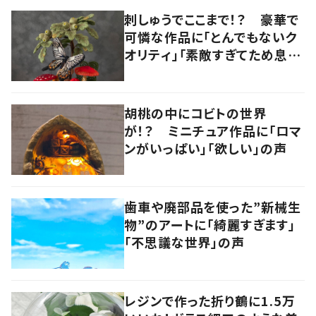
刺しゅうでここまで！？ 豪華で
可憐な作品に「とんでもないク
オリティ」「素敵すぎてため息出
ちゃう…」
胡桃の中にコビトの世界
が！？ ミニチュア作品に「ロマ
ンがいっぱい」「欲しい」の声
歯車や廃部品を使った”新械生
物”のアートに「綺麗すぎます」
「不思議な世界」の声
レジンで作った折り鶴に1.5万