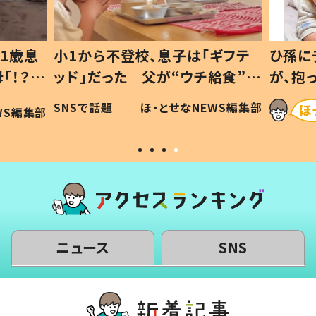
1歳息
小1から不登校、息子は「ギフテ
ひ孫に
「！？」
ッド」だった 父が“ウチ給食”を
が、抱
に「可愛
作り続ける理由とは #令和の親
「涙が
SNSで話題
ほ・とせなNEWS編集部
WS編集部
#令和の子
い」
ニュース
SNS