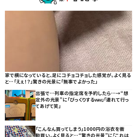
家で横になっていると、足にコチョコチョした感覚が。よく見る
と…「えぇ！？」驚きの光景に「無事でよかった」
出張で…列車の指定席を予約したら…→“想
定外の光景”に「びっくりするｗｗ」「連れて行っ
てあげて笑」
「こんなん買ってしまう」1000円の浴衣を衝
動買い。よく見ると…“驚きの光景”に「これは