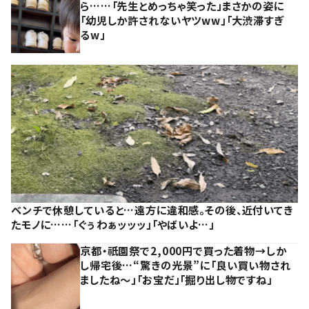
ら……「先生とめっちゃ笑った」まさかの姿に
「幼児しか許されないヤツww」「大渋滞すぎ
るw」
ベンチで休憩していると…遠方に違和感。その後、近付いてき
たモノに……「ぐぅわぁッッッ」「やばいよ…」
京都・祇園祭で2,000円で買った着物→しか
し帰宅後…“驚きの光景”に「良い買い物され
ましたね～」「お宝だ」「掘り出し物ですね」