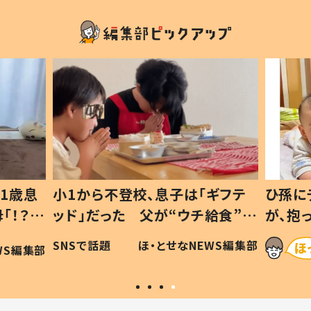
1歳息
小1から不登校、息子は「ギフテ
ひ孫に
「！？」
ッド」だった 父が“ウチ給食”を
が、抱
に「可愛
作り続ける理由とは #令和の親
「涙が
SNSで話題
ほ・とせなNEWS編集部
WS編集部
#令和の子
い」