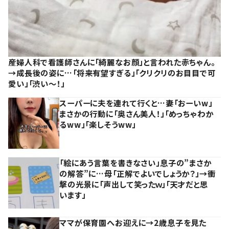
産婦人科で看護師さんに「綺麗なお顔」と言われた赤ちゃん。
→成長後の姿に…「将来有望すぎる」「クリクリのお目目で可
愛い」「渋い～！」
スーパーに夫を連れて行くと…妻「おーいw」
まさかの行動に「奥さん美人！」「めっちゃわか
るww」「楽しそうww」
「絵にあう言葉を書きなさい」息子の”まさか
の解答”に…母「正解でよいでしょうか？」→衝
撃の光景に「声出して笑ったｗ」「天才だと思
います」
ママが保育園へお迎えに→2歳息子を見た