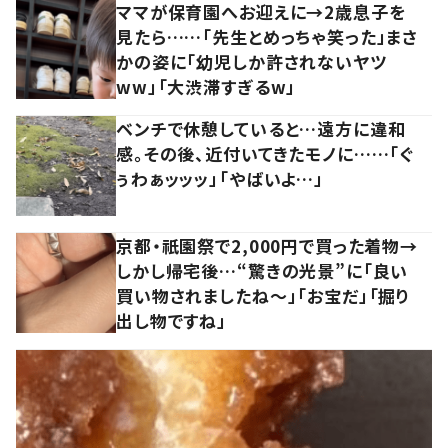
ママが保育園へお迎えに→2歳息子を
見たら……「先生とめっちゃ笑った」まさ
かの姿に「幼児しか許されないヤツ
ww」「大渋滞すぎるw」
ベンチで休憩していると…遠方に違和
感。その後、近付いてきたモノに……「ぐ
ぅわぁッッッ」「やばいよ…」
京都・祇園祭で2,000円で買った着物→
しかし帰宅後…“驚きの光景”に「良い
買い物されましたね～」「お宝だ」「掘り
出し物ですね」