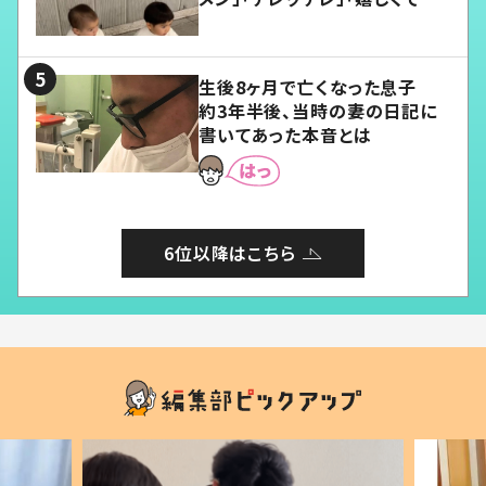
愛くてたまらない」「幸せになれ
る」
生後8ヶ月で亡くなった息子
約3年半後、当時の妻の日記に
書いてあった本音とは
6位以降はこちら