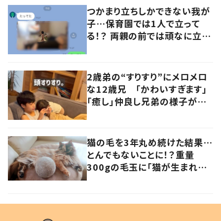
つかまり立ちしかできない我が
子…保育園では1人で立って
る！？ 両親の前では頑なに立た
ない1歳児が可愛すぎる…！
2歳弟の“すりすり”にメロメロ
な12歳兄 「かわいすぎます」
「癒し」仲良し兄弟の様子が
101万再生
猫の毛を3年丸め続けた結果…
とんでもないことに！？重量
300gの毛玉に「猫が生まれそ
う」