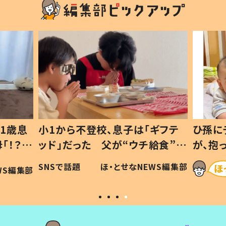
1歳息
小1から不登校、息子は「ギフテ
ひ孫に
「！？」
ッド」だった 父が“ウチ給食”を
が、抱
に「可愛
作り続ける理由とは #令和の親
「涙が
SNSで話題
ほ・とせなNEWS編集部
WS編集部
#令和の子
い」