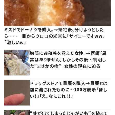
ミスドでドーナツを購入。→帰宅後、分けようとした
ら…… 目からウロコの光景に「サイコーですww」
「激しいw」
胸部に違和感を覚えた女性。→医師「異
常はありません」しかしその後…判明し
た”まさかの病”。女性の現在に迫る
ドラッグストアで目薬を購入→目薬とは
別に渡されたものに…180万表示「ほし
い！」「え、なにこれ！！」
“芽が出てしまったじゃがいも”を植えて