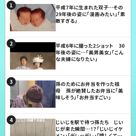
平成7年に生まれた双子…その
29年後の姿に「漫画みたい」「素
敵すぎる」
平成6年に撮った2ショット 30
年後の姿に…「美男美女」「こん
な夫婦になりたい」
孫のためにお弁当を作った祖
母 孫が絶賛したお弁当に「美
味しそう」「お弁当すごい」
じいじを駅で待つ孫たち じい
じが来た瞬間…！？「じいじイケ
メン」「デレッデレ」「嬉しくて可