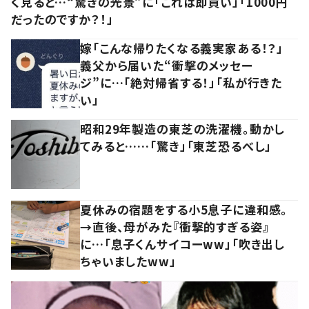
く見ると…“驚きの光景”に「これは即買い」「1000円
だったのですか？！」
嫁「こんな帰りたくなる義実家ある！？」
義父から届いた“衝撃のメッセー
ジ”に…「絶対帰省する！」「私が行きた
い」
昭和29年製造の東芝の洗濯機。動かし
てみると……「驚き」「東芝恐るべし」
夏休みの宿題をする小5息子に違和感。
→直後、母がみた『衝撃的すぎる姿』
に…「息子くんサイコーww」「吹き出し
ちゃいましたww」