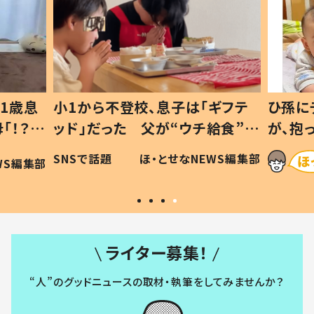
1歳息
小1から不登校、息子は「ギフテ
ひ孫に
「！？」
ッド」だった 父が“ウチ給食”を
が、抱
に「可愛
作り続ける理由とは #令和の親
「涙が
SNSで話題
ほ・とせなNEWS編集部
WS編集部
#令和の子
い」
ライター募集！
“人”のグッドニュースの取材・執筆をしてみませんか？