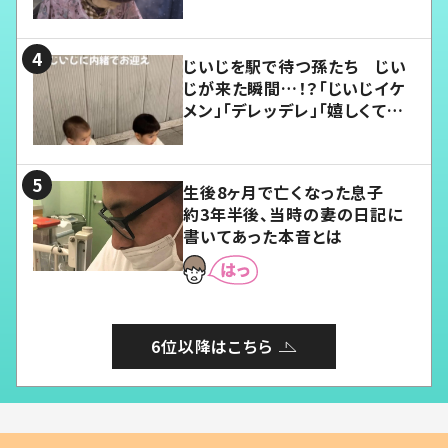
じいじを駅で待つ孫たち じい
じが来た瞬間…！？「じいじイケ
メン」「デレッデレ」「嬉しくて可
愛くてたまらない」「幸せになれ
る」
生後8ヶ月で亡くなった息子
約3年半後、当時の妻の日記に
書いてあった本音とは
6位以降はこちら