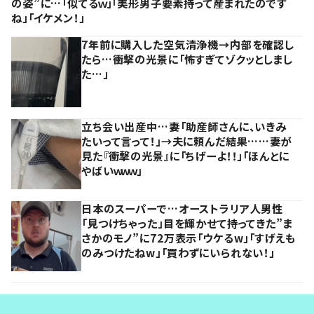
の姿”に…「似てるｗ」「美形男子要素持って産まれたのです
ね」「イケメン！」
7年前に購入した空気清浄機→内部を確認し
たら…衝撃の光景に「怖すぎてゾクッとしまし
た…」
立ち会い出産中…妻「助産師さんに、いきみ
たいって言って！」→夫に頼んだ結果……妻が
見た『衝撃の光景』に「ちげーよ！！」「ほんとに
やばいｗｗｗ」
日本のスーパーで…オーストラリア人男性
「見つけちゃった」目を輝かせて持ってきた”ま
さかのモノ”に72万表示「ウケるw」「すげえも
のみつけたねw」「買わずにいられない！」