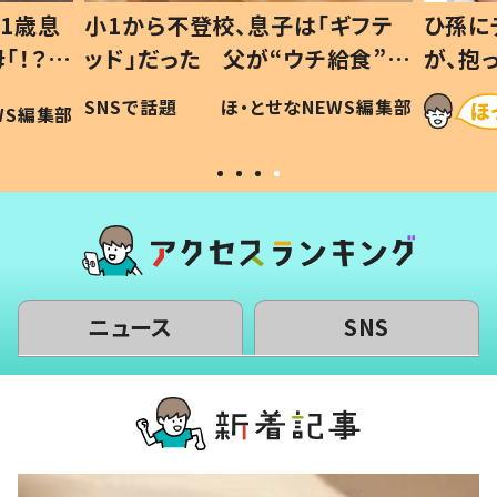
1歳息
小1から不登校、息子は「ギフテ
ひ孫に
「！？」
ッド」だった 父が“ウチ給食”を
が、抱
に「可愛
作り続ける理由とは #令和の親
「涙が
SNSで話題
ほ・とせなNEWS編集部
WS編集部
#令和の子
い」
ニュース
SNS