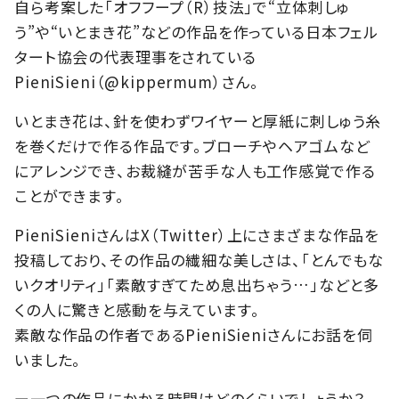
自ら考案した「オフフープ（R）技法」で“立体刺しゅ
う”や“いとまき花”などの作品を作っている日本フェル
タート協会の代表理事をされている
PieniSieni（@kippermum）さん。
いとまき花は、針を使わずワイヤーと厚紙に刺しゅう糸
を巻くだけで作る作品です。ブローチやヘアゴムなど
にアレンジでき、お裁縫が苦手な人も工作感覚で作る
ことができます。
PieniSieniさんはX（Twitter）上にさまざまな作品を
投稿しており、その作品の繊細な美しさは、「とんでもな
いクオリティ」「素敵すぎてため息出ちゃう…」などと多
くの人に驚きと感動を与えています。
素敵な作品の作者であるPieniSieniさんにお話を伺
いました。
ー一つの作品にかかる時間はどのくらいでしょうか？