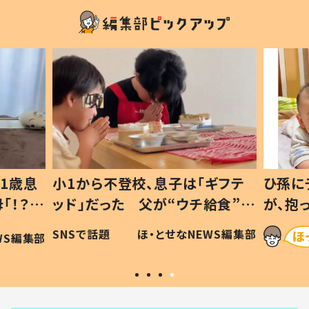
登校、息子は「ギフテ
ひ孫にデレデレな80歳じ
た 父が“ウチ給食”を
が、抱っこすると…ひ孫の
理由とは #令和の親
「涙が出ました」「可愛くて
ほ・とせなNEWS編集部
ほ・とせなNEW
い」