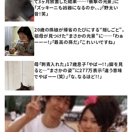
て3ヶ月放置した結果……『衝撃の光景』に
「ズッキーニも凶器になるのか、、」「野太い
音！笑」
20歳の孫娘が帰省のたびにする“隠しごと”。
祖母が見つけた“まさかの光景”に……「わぁ
ーーー！」「最高の孫だ」「これいいですね」
母「刺青入れた」17歳息子「やばー！！」脚を見
ると…“まさかの姿”に277万表示「違う意味
でやばーー（笑）」「な、なるほど！！」