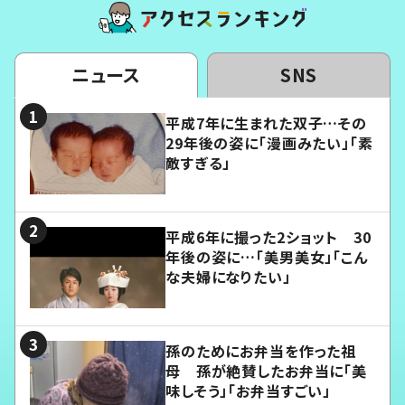
ニュース
SNS
平成7年に生まれた双子…その
29年後の姿に「漫画みたい」「素
敵すぎる」
平成6年に撮った2ショット 30
年後の姿に…「美男美女」「こん
な夫婦になりたい」
孫のためにお弁当を作った祖
母 孫が絶賛したお弁当に「美
味しそう」「お弁当すごい」