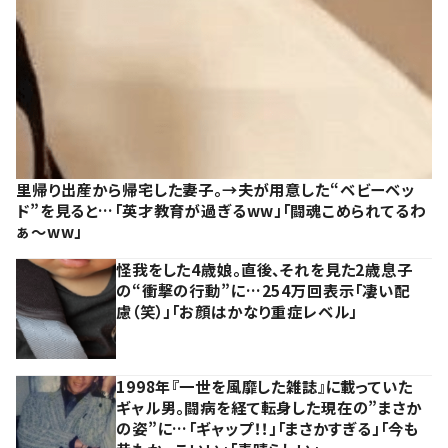
里帰り出産から帰宅した妻子。→夫が用意した“ベビーベッ
ド”を見ると…「英才教育が過ぎるww」「闘魂こめられてるわ
ぁ～ww」
怪我をした4歳娘。直後、それを見た2歳息子
の“衝撃の行動”に…254万回表示「凄い配
慮（笑）」「お顔はかなり重症レベル」
1998年『一世を風靡した雑誌』に載っていた
ギャル男。闘病を経て転身した現在の”まさか
の姿”に…「ギャップ！！」「まさかすぎる」「今も