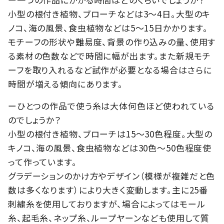
小型の根付き植物、ブローチなどは3～4日。大型のキ
ノコ、海の風景、食虫植物などは5～15日かかります。
モチーフの形状や難易度、背景の作り込みの量、使用す
る素材の色数などで時間に幅が出ます。また新規モチ
ーフを取り入れるなど試作が必要となる場合はさらに
時間が増える傾向にあります。
ーひとつの作品で使う糸は大体何色ほど使われている
のでしょうか？
小型の根付き植物、ブローチは15～30色程度。大型の
キノコ、海の風景、食虫植物などは30色～50色程度使
って作っています。
グラデーションのかけ方やデザイン（模様が複雑だと色
数は多くなります）により大きく変動します。主に25番
刺繍糸を使用しておりますが、場合によってはモール
糸、起毛糸、ネップ糸、ループヤーンなども使用して質