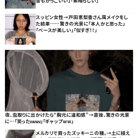
昔もかっこいい」「素晴らしい」
スッピン女性→戸田恵梨香さん風メイクをし
た結果……驚きの光景に「本人かと思った」
「ベースが美しい」「似すぎ！！」
夜、虫取りに出かけたら“胸元に違和感”→直後、驚きの光景
に…「笑ったｗｗｗ」「ギャップww」
メルカリで買ったズッキーニの種。→土に植え