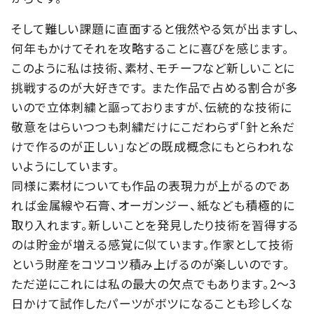
そして難しい課題に直面すると俄然やる気が出ますし、
何年もかけてそれを攻略することに喜びを感じます。
このように私は技術、素材、モチーフなど新しいことに
挑戦するのが大好きです。 また作品で占める割合が多
いので立体刺繍と謳っておりますが、伝統的な技術に
敬意をはらいつつも刺繍だけにこだわらず「針と糸だ
けで作るのが正しい」などの既成概念にもとらわれな
いようにしています。
同様に素材についても作品の表現力が上がるのであ
れば金属線や石膏、オーガンジー、紙なども積極的に
取り入れます。新しいことを発見したり技術を習得する
のは貯金が増える感覚に似ています。作家として技術
という財産をコツコツ積み上げるのが楽しいのです。
ただ逆にこれには私の最大の欠点でもあります。2～3
日かけて試作したパーツがボツになることも珍しくな