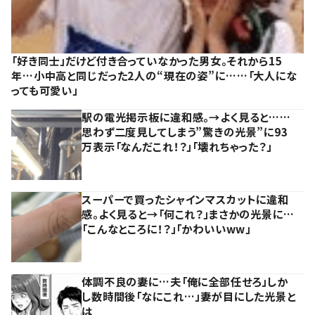
「好き同士」だけど付き合っていなかった男女。それから15
年…小中高と同じだった2人の“現在の姿”に……「大人にな
っても可愛い」
駅の電光掲示板に違和感。→よく見ると……
思わず二度見してしまう”驚きの光景”に93
万表示「なんだこれ！？」「壊れちゃった？」
スーパーで買ったシャインマスカットに違和
感。よく見ると→「何これ？」まさかの光景に…
「こんなところに！？」「かわいいww」
体調不良の妻に…夫「俺に全部任せろ」しか
し数時間後「なにこれ…」妻が目にした光景と
は