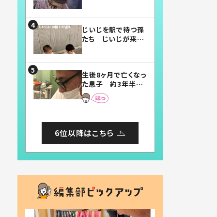
賛したお弁当に「美
味しそう」「お弁当す
ごい」
じいじを駅で待つ孫
たち じいじが来た
瞬間…！？「じいじイ
ケメン」「デレッデレ」
「嬉しくて可愛くてた
生後8ヶ月で亡くなっ
まらない」「幸せにな
た息子 約3年半
れる」
後、当時の妻の日記
に書いてあった本音
とは
6位以降はこちら