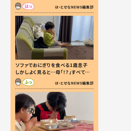
た本音とは
ほ・とせなNEWS編集部
ソファでおにぎりを食べる1歳息子
しかしよく見ると…母「！？」すべてを
察した母の投稿に「可愛いから許
ほ・とせなNEWS編集部
す！」「現行犯〜」