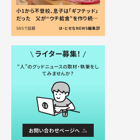
小1から不登校、息子は「ギフテッド」
だった 父が“ウチ給食”を作り続け
る理由とは #令和の親 #令和の子
SNSで話題
ほ・とせなNEWS編集部
ライター募集！
“人”のグッドニュースの取材・執筆をし
てみませんか？
お問い合わせページへ