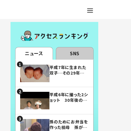
ニュース
SNS
平成7年に生まれた
双子…その29年後
の姿に「漫画みたい」
「素敵すぎる」
平成6年に撮った2シ
ョット 30年後の姿
に…「美男美女」「こ
んな夫婦になりた
い」
孫のためにお弁当を
作った祖母 孫が絶