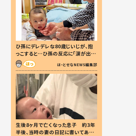
ひ孫にデレデレな80歳じいじが、抱
っこすると…ひ孫の反応に「涙が出ま
した」「可愛くて仕方ない」
ほ・とせなNEWS編集部
生後8ヶ月で亡くなった息子 約3年
半後、当時の妻の日記に書いてあっ