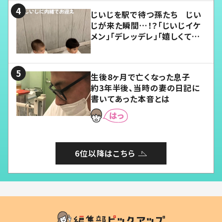
じいじを駅で待つ孫たち じい
じが来た瞬間…！？「じいじイケ
メン」「デレッデレ」「嬉しくて可
愛くてたまらない」「幸せになれ
る」
生後8ヶ月で亡くなった息子
約3年半後、当時の妻の日記に
書いてあった本音とは
6位以降はこちら