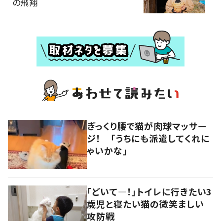
の飛翔
ぎっくり腰で猫が肉球マッサー
ジ！ 「うちにも派遣してくれに
ゃいかな」
「どいて―！」トイレに行きたい3
歳児と寝たい猫の微笑ましい
攻防戦