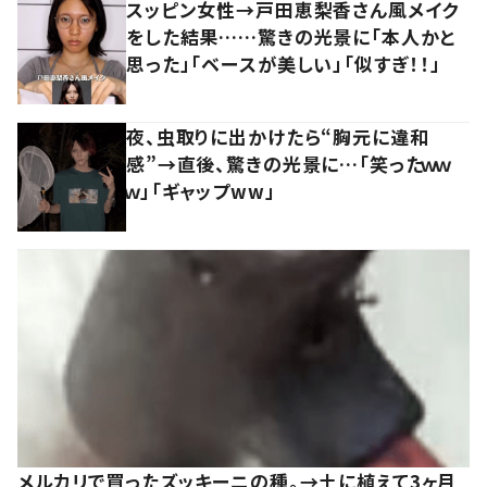
スッピン女性→戸田恵梨香さん風メイク
をした結果……驚きの光景に「本人かと
思った」「ベースが美しい」「似すぎ！！」
夜、虫取りに出かけたら“胸元に違和
感”→直後、驚きの光景に…「笑ったｗｗ
ｗ」「ギャップww」
メルカリで買ったズッキーニの種。→土に植えて3ヶ月