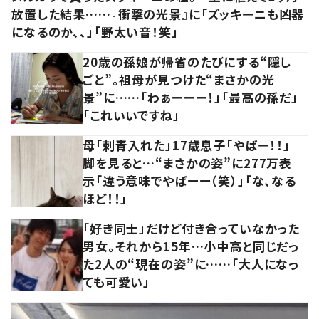
放置した結果……『衝撃の光景』に「ズッキーニも凶器
になるのか、、」「野太い音！笑」
20歳の孫娘が帰省のたびにする“隠し
ごと”。祖母が見つけた“まさかの光
景”に……「わぁーーー！」「最高の孫だ」
「これいいですね」
母「刺青入れた」17歳息子「やばー！！」
脚を見ると…“まさかの姿”に277万表
示「違う意味でやばーー（笑）」「な、なる
ほど！！」
「好き同士」だけど付き合っていなかった
男女。それから15年…小中高と同じだっ
た2人の“現在の姿”に……「大人になっ
ても可愛い」