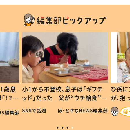
1歳息
小1から不登校、息子は「ギフテ
ひ孫に
「！？」
ッド」だった 父が“ウチ給食”を
が、抱
に「可愛
作り続ける理由とは #令和の親
「涙が
SNSで話題
ほ・とせなNEWS編集部
WS編集部
#令和の子
い」