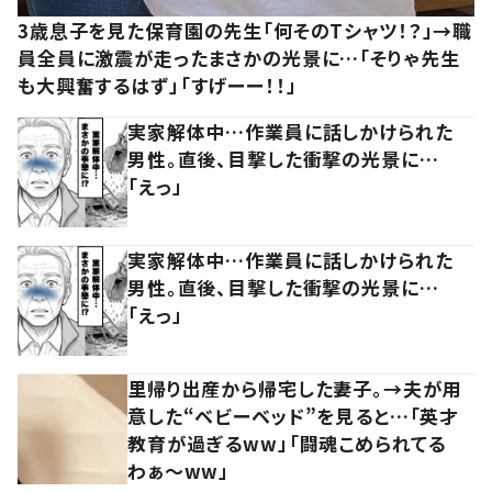
3歳息子を見た保育園の先生「何そのTシャツ！？」→職
員全員に激震が走ったまさかの光景に…「そりゃ先生
も大興奮するはず」「すげーー！！」
実家解体中…作業員に話しかけられた
男性。直後、目撃した衝撃の光景に…
「えっ」
実家解体中…作業員に話しかけられた
男性。直後、目撃した衝撃の光景に…
「えっ」
里帰り出産から帰宅した妻子。→夫が用
意した“ベビーベッド”を見ると…「英才
教育が過ぎるww」「闘魂こめられてる
わぁ～ww」