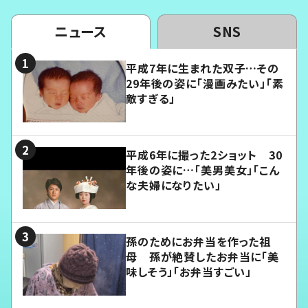
ニュース
SNS
平成7年に生まれた双子…その
29年後の姿に「漫画みたい」「素
敵すぎる」
平成6年に撮った2ショット 30
年後の姿に…「美男美女」「こん
な夫婦になりたい」
孫のためにお弁当を作った祖
母 孫が絶賛したお弁当に「美
味しそう」「お弁当すごい」