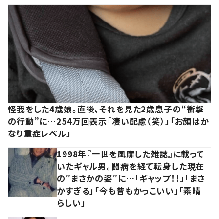
怪我をした4歳娘。直後、それを見た2歳息子の“衝撃
の行動”に…254万回表示「凄い配慮（笑）」「お顔はか
なり重症レベル」
1998年『一世を風靡した雑誌』に載って
いたギャル男。闘病を経て転身した現在
の”まさかの姿”に…「ギャップ！！」「まさ
かすぎる」「今も昔もかっこいい」「素晴
らしい」