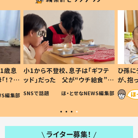
1歳息
小1から不登校、息子は「ギフテ
ひ孫に
「！？」
ッド」だった 父が“ウチ給食”を
が、抱
に「可愛
作り続ける理由とは #令和の親
「涙が
SNSで話題
ほ・とせなNEWS編集部
WS編集部
#令和の子
い」
ライター募集！