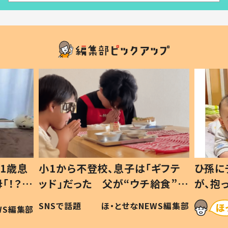
1歳息
小1から不登校、息子は「ギフテ
ひ孫に
「！？」
ッド」だった 父が“ウチ給食”を
が、抱
に「可愛
作り続ける理由とは #令和の親
「涙が
SNSで話題
ほ・とせなNEWS編集部
WS編集部
#令和の子
い」