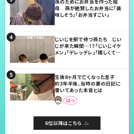
孫のためにお弁当を作った祖
母 孫が絶賛したお弁当に「美
味しそう」「お弁当すごい」
じいじを駅で待つ孫たち じい
じが来た瞬間…！？「じいじイケ
メン」「デレッデレ」「嬉しくて可
愛くてたまらない」「幸せになれ
る」
生後8ヶ月で亡くなった息子
約3年半後、当時の妻の日記に
書いてあった本音とは
6位以降はこちら