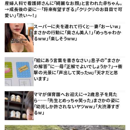
産婦人科で看護師さんに「綺麗なお顔」と言われた赤ちゃん。
→成長後の姿に…「将来有望すぎる」「クリクリのお目目で可
愛い」「渋い～！」
スーパーに夫を連れて行くと…妻「おーいw」
まさかの行動に「奥さん美人！」「めっちゃわか
るww」「楽しそうww」
「絵にあう言葉を書きなさい」息子の”まさか
の解答”に…母「正解でよいでしょうか？」→衝
撃の光景に「声出して笑ったｗ」「天才だと思
います」
ママが保育園へお迎えに→2歳息子を見た
ら……「先生とめっちゃ笑った」まさかの姿に
「幼児しか許されないヤツww」「大渋滞すぎ
るw」