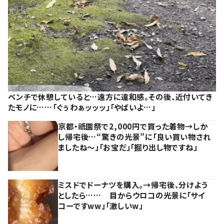
ベンチで休憩していると…遠方に違和感。その後、近付いてき
たモノに……「ぐぅわぁッッッ」「やばいよ…」
京都・祇園祭で2,000円で買った着物→しか
し帰宅後…“驚きの光景”に「良い買い物され
ましたね～」「お宝だ」「掘り出し物ですね」
ミスドでドーナツを購入。→帰宅後、分けよう
としたら…… 目からウロコの光景に「サイ
コーですww」「激しいw」