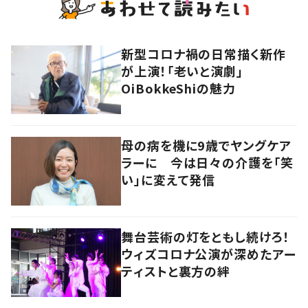
新型コロナ禍の日常描く新作
が上演！「老いと演劇」
OiBokkeShiの魅力
母の病を機に9歳でヤングケア
ラーに 今は日々の介護を「笑
い」に変えて発信
舞台芸術の灯をともし続けろ！
ウィズコロナ公演が深めたアー
ティストと裏方の絆