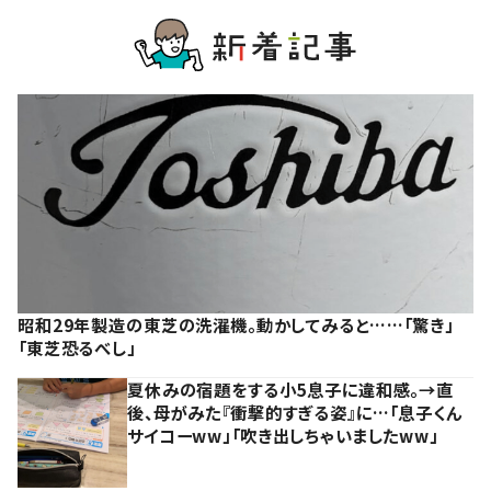
昭和29年製造の東芝の洗濯機。動かしてみると……「驚き」
「東芝恐るべし」
夏休みの宿題をする小5息子に違和感。→直
後、母がみた『衝撃的すぎる姿』に…「息子くん
サイコーww」「吹き出しちゃいましたww」