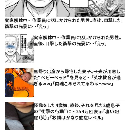
実家解体中…作業員に話しかけられた男性。直後、目撃した
衝撃の光景に…「えっ」
実家解体中…作業員に話しかけられた男性。
直後、目撃した衝撃の光景に…「えっ」
里帰り出産から帰宅した妻子。→夫が用意し
た“ベビーベッド”を見ると…「英才教育が過
ぎるww」「闘魂こめられてるわぁ～ww」
怪我をした4歳娘。直後、それを見た2歳息子
の“衝撃の行動”に…254万回表示「凄い配
慮（笑）」「お顔はかなり重症レベル」