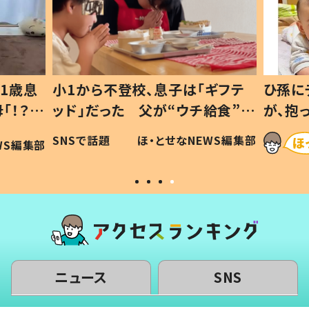
歳息
小1から不登校、息子は「ギフテ
ひ孫にデレ
？」
ッド」だった 父が“ウチ給食”を
が、抱っこ
可愛
作り続ける理由とは #令和の親
「涙が出ま
SNSで話題
ほ・とせなNEWS編集部
編集部
#令和の子
い」
ニュース
SNS