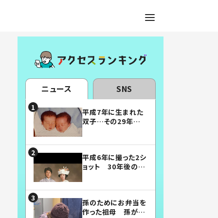
ニュース
SNS
平成7年に生まれた
双子…その29年後
の姿に「漫画みたい」
「素敵すぎる」
平成6年に撮った2シ
ョット 30年後の姿
に…「美男美女」「こ
んな夫婦になりた
い」
孫のためにお弁当を
作った祖母 孫が絶