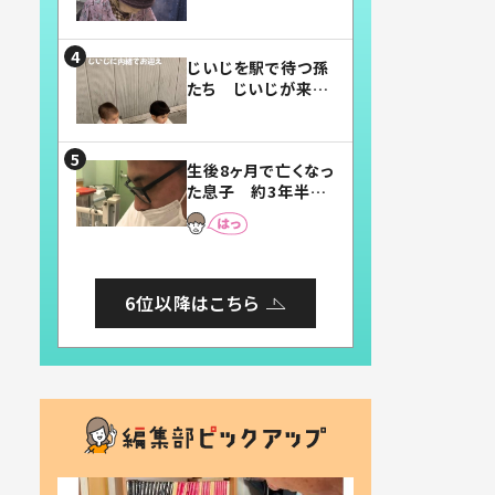
賛したお弁当に「美
味しそう」「お弁当す
ごい」
じいじを駅で待つ孫
たち じいじが来た
瞬間…！？「じいじイ
ケメン」「デレッデレ」
「嬉しくて可愛くてた
生後8ヶ月で亡くなっ
まらない」「幸せにな
た息子 約3年半
れる」
後、当時の妻の日記
に書いてあった本音
とは
6位以降はこちら