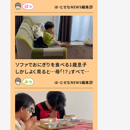
た本音とは
ほ・とせなNEWS編集部
ソファでおにぎりを食べる1歳息子
しかしよく見ると…母「！？」すべてを
察した母の投稿に「可愛いから許
ほ・とせなNEWS編集部
す！」「現行犯〜」