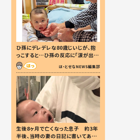
ひ孫にデレデレな80歳じいじが、抱
っこすると…ひ孫の反応に「涙が出ま
した」「可愛くて仕方ない」
ほ・とせなNEWS編集部
生後8ヶ月で亡くなった息子 約3年
半後、当時の妻の日記に書いてあっ