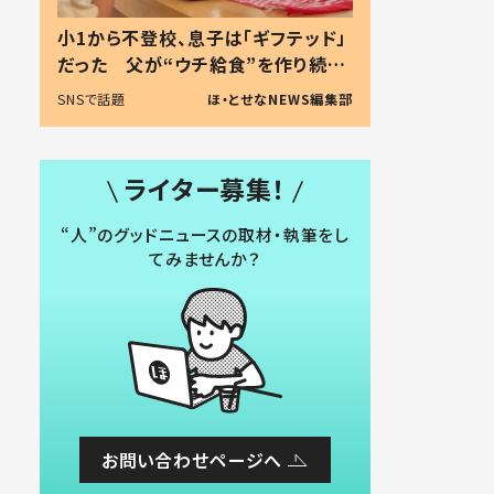
小1から不登校、息子は「ギフテッド」
だった 父が“ウチ給食”を作り続け
る理由とは #令和の親 #令和の子
SNSで話題
ほ・とせなNEWS編集部
ライター募集！
“人”のグッドニュースの取材・執筆をし
てみませんか？
お問い合わせページへ