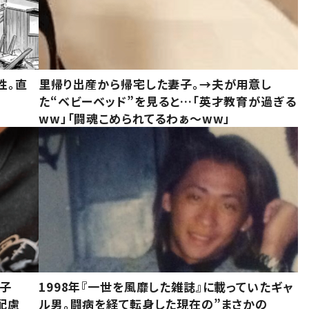
性。直
里帰り出産から帰宅した妻子。→夫が用意し
た“ベビーベッド”を見ると…「英才教育が過ぎる
ww」「闘魂こめられてるわぁ～ww」
息子
1998年『一世を風靡した雑誌』に載っていたギャ
配慮
ル男。闘病を経て転身した現在の”まさかの