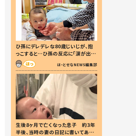
ひ孫にデレデレな80歳じいじが、抱
っこすると…ひ孫の反応に「涙が出ま
した」「可愛くて仕方ない」
ほ・とせなNEWS編集部
生後8ヶ月で亡くなった息子 約3年
半後、当時の妻の日記に書いてあっ