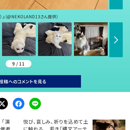
（@NEKOLAND13さん提供）
9 / 11
投稿へのコメントを見る
 「演
悦び、哀しみ、祈りを込めて土
主催者
に触れる 若き「縄文アーテ