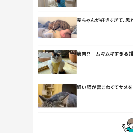
赤ちゃんが好きすぎて、思
筋肉!? ムキムキすぎる
飼い猫が雷こわくてサメを