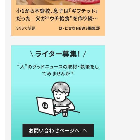
小1から不登校、息子は「ギフテッド」
だった 父が“ウチ給食”を作り続け
る理由とは #令和の親 #令和の子
SNSで話題
ほ・とせなNEWS編集部
ライター募集！
“人”のグッドニュースの取材・執筆をし
てみませんか？
お問い合わせページへ