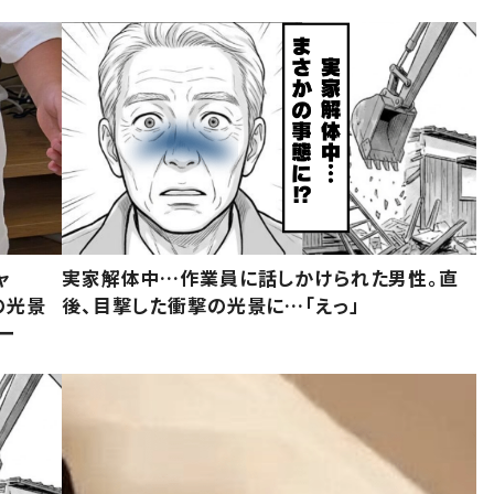
ャ
実家解体中…作業員に話しかけられた男性。直
の光景
後、目撃した衝撃の光景に…「えっ」
ー