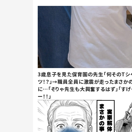
3歳息子を見た保育園の先生「何そのTシ
ツ！？」→職員全員に激震が走ったまさか
に…「そりゃ先生も大興奮するはず」「すげ
ー！！」