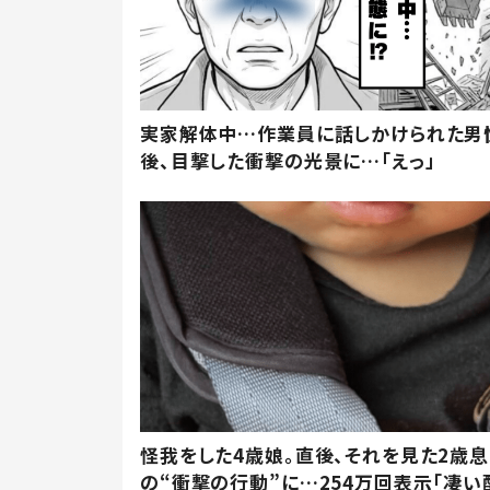
実家解体中…作業員に話しかけられた男
後、目撃した衝撃の光景に…「えっ」
怪我をした4歳娘。直後、それを見た2歳
の“衝撃の行動”に…254万回表示「凄い