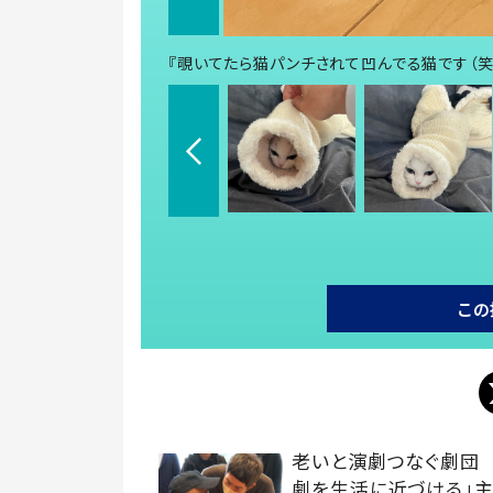
『覗いてたら猫パンチされて凹んでる猫です（笑）』
この
老いと演劇つなぐ劇団
劇を生活に近づける」