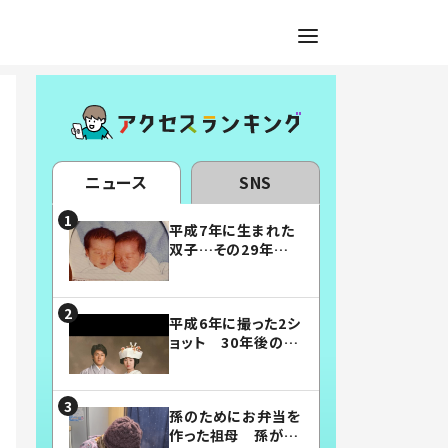
ニュース
SNS
平成7年に生まれた
双子…その29年後
の姿に「漫画みたい」
「素敵すぎる」
平成6年に撮った2シ
ョット 30年後の姿
に…「美男美女」「こ
んな夫婦になりた
い」
孫のためにお弁当を
作った祖母 孫が絶