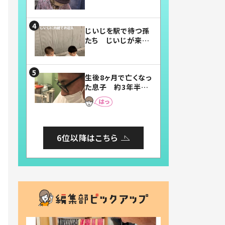
賛したお弁当に「美
味しそう」「お弁当す
ごい」
じいじを駅で待つ孫
たち じいじが来た
瞬間…！？「じいじイ
ケメン」「デレッデレ」
「嬉しくて可愛くてた
生後8ヶ月で亡くなっ
まらない」「幸せにな
た息子 約3年半
れる」
後、当時の妻の日記
に書いてあった本音
とは
6位以降はこちら