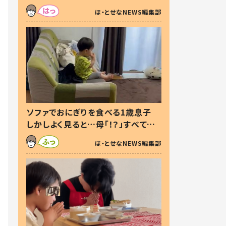
た本音とは
ほ・とせなNEWS編集部
ソファでおにぎりを食べる1歳息子
しかしよく見ると…母「！？」すべてを
察した母の投稿に「可愛いから許
ほ・とせなNEWS編集部
す！」「現行犯〜」