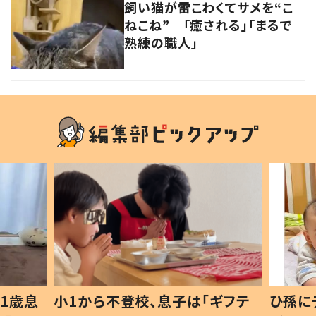
飼い猫が雷こわくてサメを“こ
ねこね” 「癒される」「まるで
熟練の職人」
1歳息
小1から不登校、息子は「ギフテ
ひ孫に