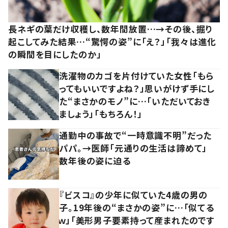
長ネギの葉だけ収穫し、数年間放置…→その後、掘り
起こしてみた結果…“驚愕の姿”に「え？」「我々は進化
の瞬間を目にしたのか」
洗濯物のカゴを片付けていた女性「もら
ってもいいですよね？」思いがけず手にし
た“まさかのモノ”に…「いただいておき
ましょう」「もちろん！」
通勤中の事故で“一時意識不明”だった
パパ。→医師「元通りの生活は諦めて」
数年後の姿に迫る
『ビスコ』の少年に似ていた4歳の男の
子。19年後の“まさかの姿”に…「似てる
ｗ」「美形男子要素持って産まれたのです