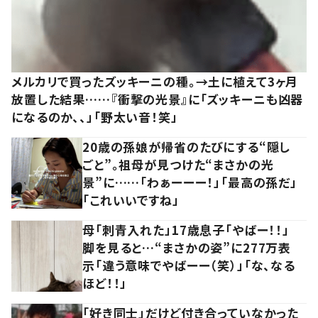
メルカリで買ったズッキーニの種。→土に植えて3ヶ月
放置した結果……『衝撃の光景』に「ズッキーニも凶器
になるのか、、」「野太い音！笑」
20歳の孫娘が帰省のたびにする“隠し
ごと”。祖母が見つけた“まさかの光
景”に……「わぁーーー！」「最高の孫だ」
「これいいですね」
母「刺青入れた」17歳息子「やばー！！」
脚を見ると…“まさかの姿”に277万表
示「違う意味でやばーー（笑）」「な、なる
ほど！！」
「好き同士」だけど付き合っていなかった