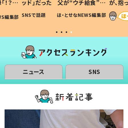
「！？」
ッド」だった 父が“ウチ給食”を
が、抱
に「可愛
作り続ける理由とは #令和の親
「涙が
SNSで話題
ほ・とせなNEWS編集部
WS編集部
#令和の子
い」
ニュース
SNS