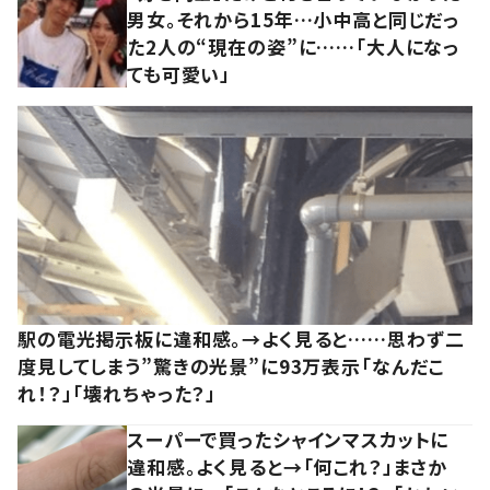
男女。それから15年…小中高と同じだっ
た2人の“現在の姿”に……「大人になっ
ても可愛い」
駅の電光掲示板に違和感。→よく見ると……思わず二
度見してしまう”驚きの光景”に93万表示「なんだこ
れ！？」「壊れちゃった？」
スーパーで買ったシャインマスカットに
違和感。よく見ると→「何これ？」まさか