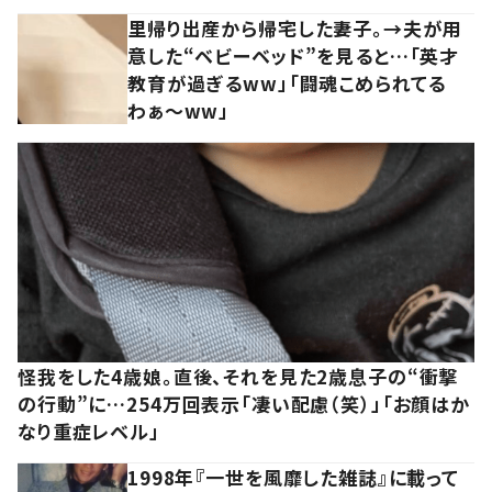
里帰り出産から帰宅した妻子。→夫が用
意した“ベビーベッド”を見ると…「英才
教育が過ぎるww」「闘魂こめられてる
わぁ～ww」
怪我をした4歳娘。直後、それを見た2歳息子の“衝撃
の行動”に…254万回表示「凄い配慮（笑）」「お顔はか
なり重症レベル」
1998年『一世を風靡した雑誌』に載って