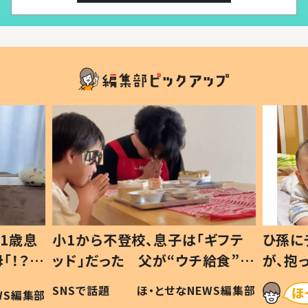
1歳息
小1から不登校、息子は「ギフテ
ひ孫に
「！？」
ッド」だった 父が“ウチ給食”を
が、抱
に「可愛
作り続ける理由とは #令和の親
「涙が
SNSで話題
ほ・とせなNEWS編集部
WS編集部
#令和の子
い」