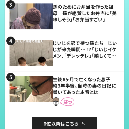
孫のためにお弁当を作った祖
母 孫が絶賛したお弁当に「美
味しそう」「お弁当すごい」
じいじを駅で待つ孫たち じい
じが来た瞬間…！？「じいじイケ
メン」「デレッデレ」「嬉しくて可
愛くてたまらない」「幸せになれ
る」
生後8ヶ月で亡くなった息子
約3年半後、当時の妻の日記に
書いてあった本音とは
6位以降はこちら