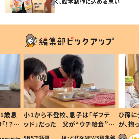
く、絵本制作に込める思い
1歳息
小1から不登校、息子は「ギフテ
ひ孫に
「！？」
ッド」だった 父が“ウチ給食”を
が、抱
に「可愛
作り続ける理由とは #令和の親
「涙が
SNSで話題
ほ・とせなNEWS編集部