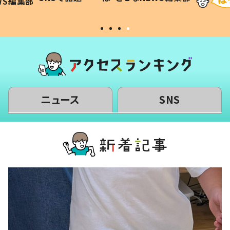
WS編集部
#令和の子
い」
ニュース
SNS