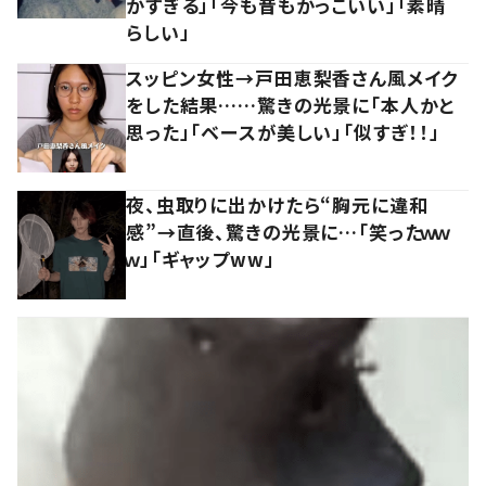
かすぎる」「今も昔もかっこいい」「素晴
らしい」
スッピン女性→戸田恵梨香さん風メイク
をした結果……驚きの光景に「本人かと
思った」「ベースが美しい」「似すぎ！！」
夜、虫取りに出かけたら“胸元に違和
感”→直後、驚きの光景に…「笑ったｗｗ
ｗ」「ギャップww」