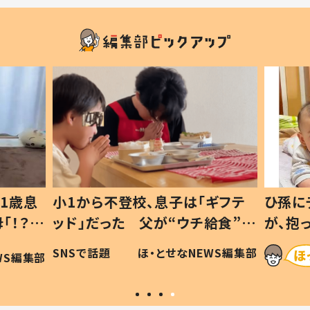
1歳息
小1から不登校、息子は「ギフテ
ひ孫に
「！？」
ッド」だった 父が“ウチ給食”を
が、抱
に「可愛
作り続ける理由とは #令和の親
「涙が
SNSで話題
ほ・とせなNEWS編集部
WS編集部
#令和の子
い」