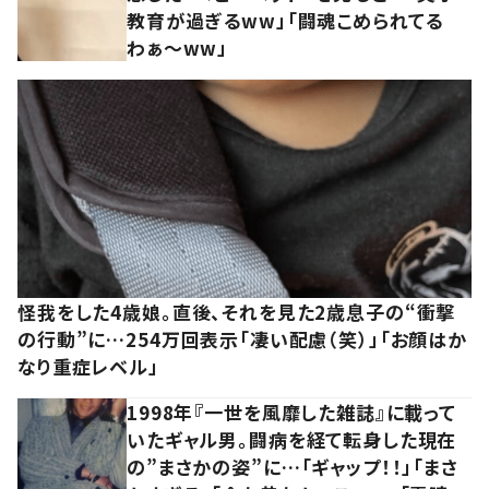
教育が過ぎるww」「闘魂こめられてる
わぁ～ww」
怪我をした4歳娘。直後、それを見た2歳息子の“衝撃
の行動”に…254万回表示「凄い配慮（笑）」「お顔はか
なり重症レベル」
1998年『一世を風靡した雑誌』に載って
いたギャル男。闘病を経て転身した現在
の”まさかの姿”に…「ギャップ！！」「まさ