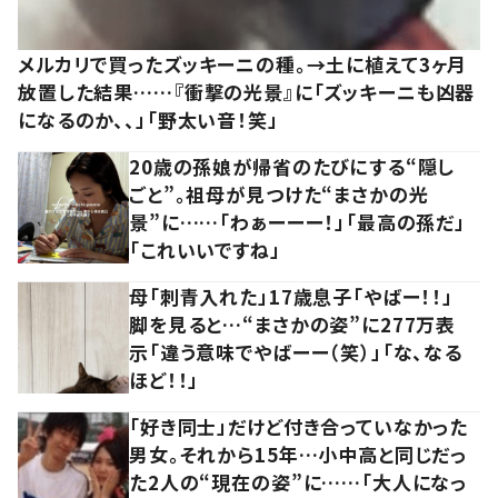
メルカリで買ったズッキーニの種。→土に植えて3ヶ月
放置した結果……『衝撃の光景』に「ズッキーニも凶器
になるのか、、」「野太い音！笑」
20歳の孫娘が帰省のたびにする“隠し
ごと”。祖母が見つけた“まさかの光
景”に……「わぁーーー！」「最高の孫だ」
「これいいですね」
母「刺青入れた」17歳息子「やばー！！」
脚を見ると…“まさかの姿”に277万表
示「違う意味でやばーー（笑）」「な、なる
ほど！！」
「好き同士」だけど付き合っていなかった
男女。それから15年…小中高と同じだっ
た2人の“現在の姿”に……「大人になっ