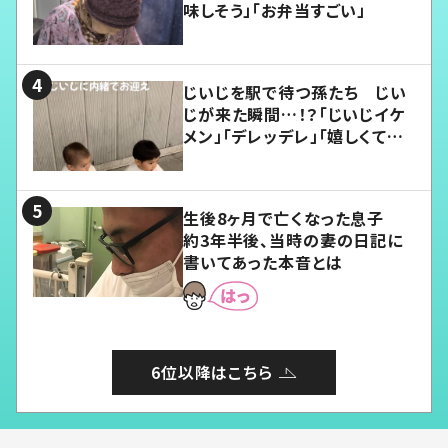
味しそう」「お弁当すごい」
じいじを駅で待つ孫たち じい
じが来た瞬間…！？「じいじイケ
メン」「デレッデレ」「嬉しくて可
愛くてたまらない」「幸せになれ
る」
生後8ヶ月で亡くなった息子
約3年半後、当時の妻の日記に
書いてあった本音とは
6位以降はこちら