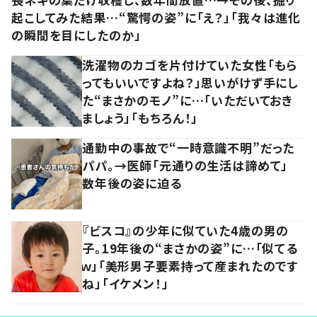
起こしてみた結果…“驚愕の姿”に「え？」「我々は進化
の瞬間を目にしたのか」
洗濯物のカゴを片付けていた女性「もら
ってもいいですよね？」思いがけず手にし
た“まさかのモノ”に…「いただいておき
ましょう」「もちろん！」
通勤中の事故で“一時意識不明”だった
パパ。→医師「元通りの生活は諦めて」
数年後の姿に迫る
『ビスコ』の少年に似ていた4歳の男の
子。19年後の“まさかの姿”に…「似てる
ｗ」「美形男子要素持って産まれたのです
ね」「イケメン！」