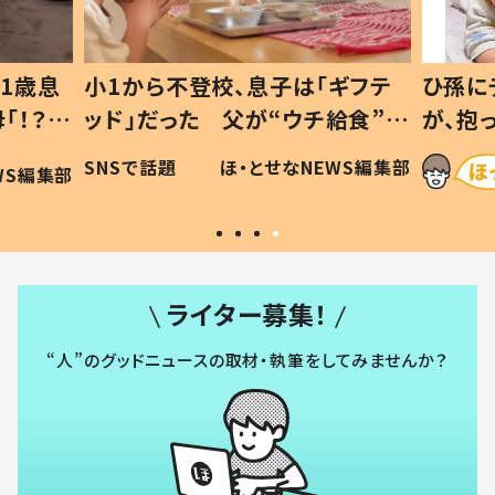
ギフテ
ひ孫にデレデレな80歳じいじ
給食”を
が、抱っこすると…ひ孫の反応に
和の親
「涙が出ました」「可愛くて仕方な
WS編集部
ほ・とせなNEWS編集部
い」
ライター募集！
“人”のグッドニュースの取材・執筆をしてみませんか？