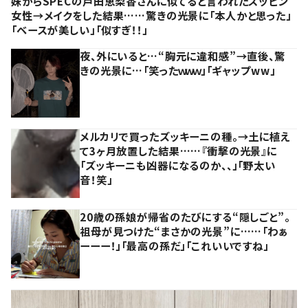
妹からSPECの戸田恵梨香さんに似てると言われたスッピン
女性→メイクをした結果……驚きの光景に「本人かと思った」
「ベースが美しい」「似すぎ！！」
夜、外にいると…“胸元に違和感”→直後、驚
きの光景に…「笑ったｗｗｗ」「ギャップww」
メルカリで買ったズッキーニの種。→土に植え
て3ヶ月放置した結果……『衝撃の光景』に
「ズッキーニも凶器になるのか、、」「野太い
音！笑」
20歳の孫娘が帰省のたびにする“隠しごと”。
祖母が見つけた“まさかの光景”に……「わぁ
ーーー！」「最高の孫だ」「これいいですね」