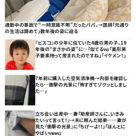
通勤中の事故で“一時意識不明”だったパパ。→医師「元通り
の生活は諦めて」数年後の姿に迫る
『ビスコ』の少年に似ていた4歳の男の子。19
年後の“まさかの姿”に…「似てるｗ」「美形男
子要素持って産まれたのですね」「イケメン！」
7年前に購入した空気清浄機→内部を確認し
たら…衝撃の光景に「怖すぎてゾクッとしまし
た…」
立ち会い出産中…妻「助産師さんに、いきみ
たいって言って！」→夫に頼んだ結果……妻が
見た『衝撃の光景』に「ちげーよ！！」「ほんとに
やばいｗｗｗ」