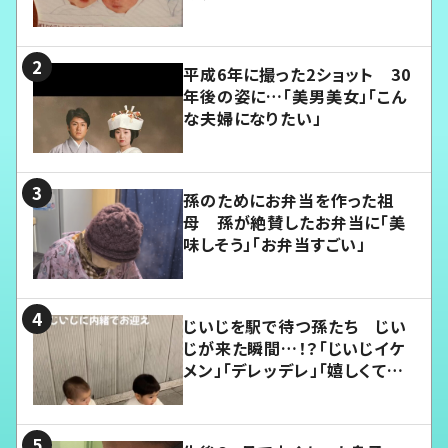
平成6年に撮った2ショット 30
年後の姿に…「美男美女」「こん
な夫婦になりたい」
孫のためにお弁当を作った祖
母 孫が絶賛したお弁当に「美
味しそう」「お弁当すごい」
じいじを駅で待つ孫たち じい
じが来た瞬間…！？「じいじイケ
メン」「デレッデレ」「嬉しくて可
愛くてたまらない」「幸せになれ
る」