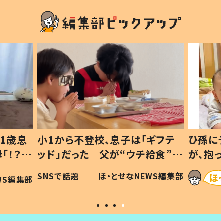
ギフテ
ひ孫にデレデレな80歳じいじ
給食”を
が、抱っこすると…ひ孫の反応に
和の親
「涙が出ました」「可愛くて仕方な
WS編集部
ほ・とせなNEWS編集部
い」