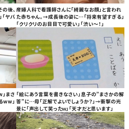
その後、
産婦人科で看護師さんに「綺麗なお顔」と言われ
」「ヤバ
た赤ちゃん。→成長後の姿に…「将来有望すぎる」
「クリクリのお目目で可愛い」「渋い～！」
w」まさ
「絵にあう言葉を書きなさい」息子の”まさかの解
るww」
答”に…母「正解でよいでしょうか？」→衝撃の光
景に「声出して笑ったｗ」「天才だと思います」