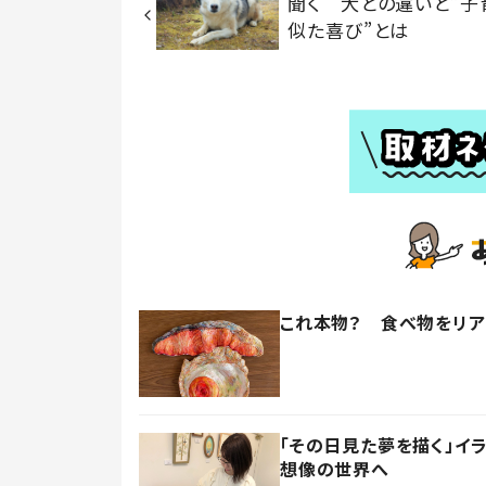
聞く 犬との違いと”子
似た喜び”とは
これ本物？ 食べ物をリ
「その日見た夢を描く」イ
想像の世界へ