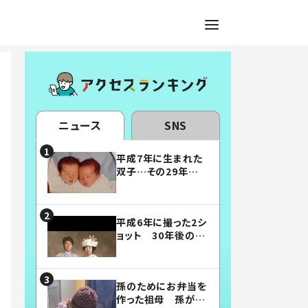
ニュース
SNS
平成7年に生まれた
双子…その29年後
の姿に「漫画みたい」
「素敵すぎる」
平成6年に撮った2シ
ョット 30年後の姿
に…「美男美女」「こ
んな夫婦になりた
い」
孫のためにお弁当を
作った祖母 孫が絶