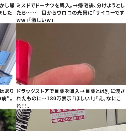
しかし帰
ミスドでドーナツを購入。→帰宅後、分けようとし
ました
たら…… 目からウロコの光景に「サイコーです
ww」「激しいw」
はあり
ドラッグストアで目薬を購入→目薬とは別に渡さ
病”。
れたものに…180万表示「ほしい！」「え、なにこ
れ！！」