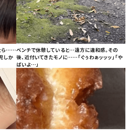
たら……
ベンチで休憩していると…遠方に違和感。その
児しか
後、近付いてきたモノに……「ぐぅわぁッッッ」「や
ばいよ…」