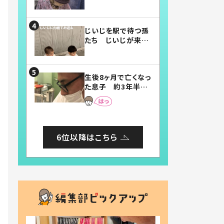
賛したお弁当に「美
味しそう」「お弁当す
ごい」
じいじを駅で待つ孫
たち じいじが来た
瞬間…！？「じいじイ
ケメン」「デレッデレ」
「嬉しくて可愛くてた
生後8ヶ月で亡くなっ
まらない」「幸せにな
た息子 約3年半
れる」
後、当時の妻の日記
に書いてあった本音
とは
6位以降はこちら