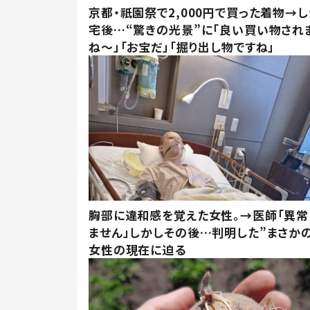
京都・祇園祭で2,000円で買った着物→
宅後…“驚きの光景”に「良い買い物され
ね～」「お宝だ」「掘り出し物ですね」
胸部に違和感を覚えた女性。→医師「異常
ません」しかしその後…判明した”まさかの
女性の現在に迫る