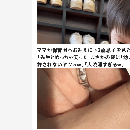
ママが保育園へお迎えに→2歳息子を見
「先生とめっちゃ笑った」まさかの姿に「幼
許されないヤツww」「大渋滞すぎるw」