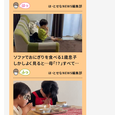
た本音とは
ほ・とせなNEWS編集部
ソファでおにぎりを食べる1歳息子
しかしよく見ると…母「！？」すべてを
察した母の投稿に「可愛いから許
ほ・とせなNEWS編集部
す！」「現行犯〜」