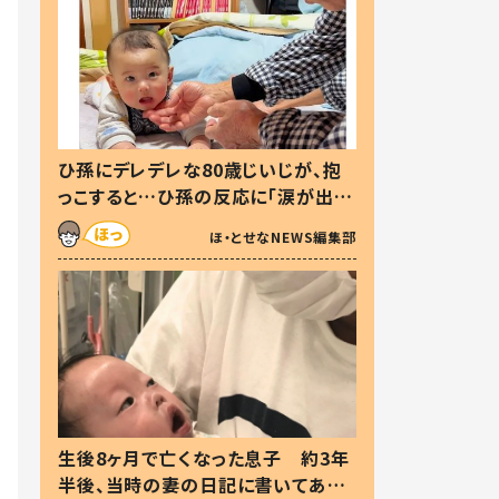
ひ孫にデレデレな80歳じいじが、抱
っこすると…ひ孫の反応に「涙が出ま
した」「可愛くて仕方ない」
ほ・とせなNEWS編集部
生後8ヶ月で亡くなった息子 約3年
半後、当時の妻の日記に書いてあっ