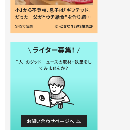
小1から不登校、息子は「ギフテッド」
だった 父が“ウチ給食”を作り続け
る理由とは #令和の親 #令和の子
SNSで話題
ほ・とせなNEWS編集部
ライター募集！
“人”のグッドニュースの取材・執筆をし
てみませんか？
お問い合わせページへ