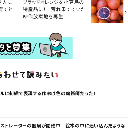
す人に
ブラッドオレンジを小豆島の
育てと
特産品に！ 荒れ果てていた
耕作放棄地を再生
アルに刺繍で表現する作家は色の魔術師だった！
ラストレーターの個展が開催中 絵本の中に迷い込んだような