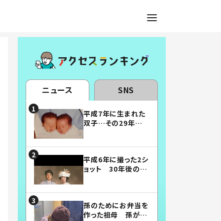
ニュース
SNS
平成7年に生まれた
双子…その29年後
の姿に「漫画みたい」
「素敵すぎる」
平成6年に撮った2シ
ョット 30年後の姿
に…「美男美女」「こ
んな夫婦になりた
い」
孫のためにお弁当を
作った祖母 孫が絶