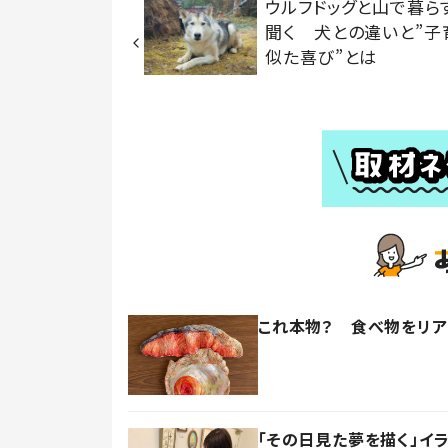
ウルフドッグと山で暮ら
聞く 犬との違いと”子
似た喜び”とは
これ本物？ 食べ物をリ
「その日見た夢を描く」イ