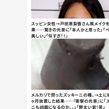
スッピン女性→戸田恵梨香さん風メイク
果……驚きの光景に「本人かと思った」「
美しい」「似すぎ！！」
メルカリで買ったズッキーニの種。→土に
ヶ月放置した結果……『衝撃の光景』に「
ニも凶器になるのか、、」「野太い音！笑」