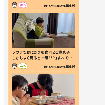
た本音とは
ほ・とせなNEWS編集部
ソファでおにぎりを食べる1歳息子
しかしよく見ると…母「！？」すべてを
察した母の投稿に「可愛いから許
ほ・とせなNEWS編集部
す！」「現行犯〜」