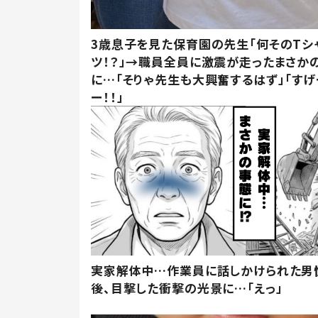
3歳息子を見た保育園の先生「何そのTシ
ツ！？」→職員全員に激震が走ったまさか
に…「そりゃ先生も大興奮するはず」「すげ
ー！！」
実家解体中…作業員に話しかけられた男
後、目撃した衝撃の光景に…「えっ」