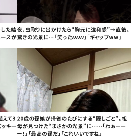
をした結
夜、虫取りに出かけたら“胸元に違和感”→直後、
ベースが
驚きの光景に…「笑ったｗｗｗ」「ギャップww」
植えて3
20歳の孫娘が帰省のたびにする“隠しごと”。祖
ズッキー
母が見つけた“まさかの光景”に……「わぁーー
ー！」「最高の孫だ」「これいいですね」