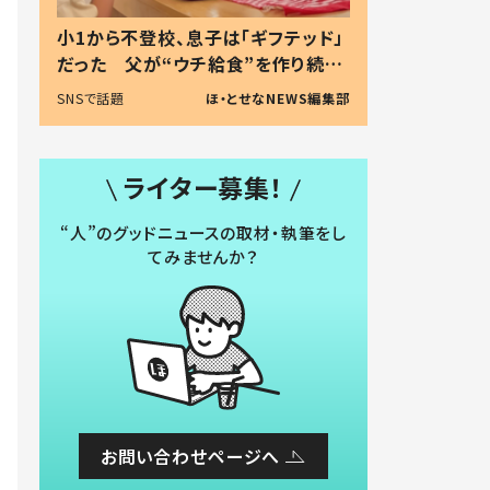
小1から不登校、息子は「ギフテッド」
だった 父が“ウチ給食”を作り続け
る理由とは #令和の親 #令和の子
SNSで話題
ほ・とせなNEWS編集部
ライター募集！
“人”のグッドニュースの取材・執筆をし
てみませんか？
お問い合わせページへ