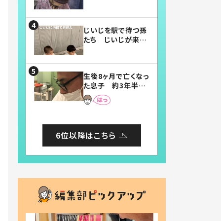
賛したお弁当に「美
味しそう」「お弁当す
ごい」
じいじを駅で待つ孫
たち じいじが来た
瞬間…！？「じいじイ
ケメン」「デレッデレ」
「嬉しくて可愛くてた
生後8ヶ月で亡くなっ
まらない」「幸せにな
た息子 約3年半
れる」
後、当時の妻の日記
に書いてあった本音
とは
6位以降はこちら