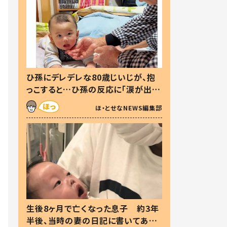
ひ孫にデレデレな80歳じいじが、抱
っこすると…ひ孫の反応に「涙が出ま
した」「可愛くて仕方ない」
ほ・とせなNEWS編集部
生後8ヶ月で亡くなった息子 約3年
半後、当時の妻の日記に書いてあっ