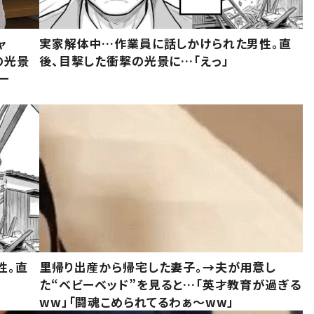
ャ
実家解体中…作業員に話しかけられた男性。直
の光景
後、目撃した衝撃の光景に…「えっ」
ー
性。直
里帰り出産から帰宅した妻子。→夫が用意し
た“ベビーベッド”を見ると…「英才教育が過ぎる
ww」「闘魂こめられてるわぁ～ww」