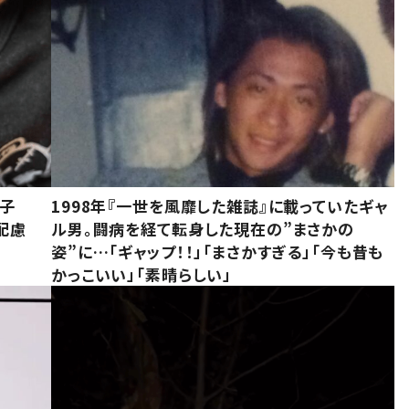
息子
1998年『一世を風靡した雑誌』に載っていたギャ
配慮
ル男。闘病を経て転身した現在の”まさかの
姿”に…「ギャップ！！」「まさかすぎる」「今も昔も
かっこいい」「素晴らしい」