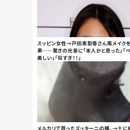
スッピン女性→戸田恵梨香さん風メイク
果……驚きの光景に「本人かと思った」「
美しい」「似すぎ！！」
メルカリで買ったズッキーニの種。→土に