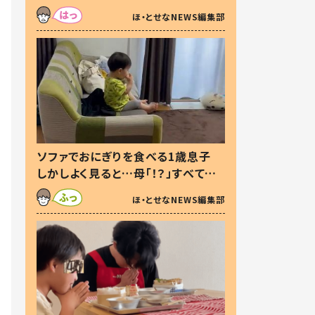
た本音とは
ほ・とせなNEWS編集部
ソファでおにぎりを食べる1歳息子
しかしよく見ると…母「！？」すべてを
察した母の投稿に「可愛いから許
ほ・とせなNEWS編集部
す！」「現行犯〜」