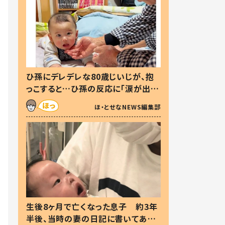
ひ孫にデレデレな80歳じいじが、抱
っこすると…ひ孫の反応に「涙が出ま
した」「可愛くて仕方ない」
ほ・とせなNEWS編集部
生後8ヶ月で亡くなった息子 約3年
半後、当時の妻の日記に書いてあっ