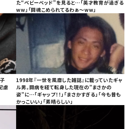
た“ベビーベッド”を見ると…「英才教育が過ぎる
ww」「闘魂こめられてるわぁ～ww」
息子
1998年『一世を風靡した雑誌』に載っていたギャ
配慮
ル男。闘病を経て転身した現在の”まさかの
姿”に…「ギャップ！！」「まさかすぎる」「今も昔も
かっこいい」「素晴らしい」