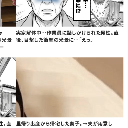
ャ
実家解体中…作業員に話しかけられた男性。直
の光景
後、目撃した衝撃の光景に…「えっ」
ー
性。直
里帰り出産から帰宅した妻子。→夫が用意し