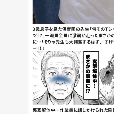
3歳息子を見た保育園の先生「何そのTシ
ツ！？」→職員全員に激震が走ったまさか
に…「そりゃ先生も大興奮するはず」「すげ
ー！！」
実家解体中…作業員に話しかけられた男