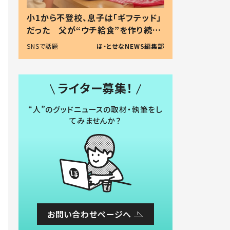
小1から不登校、息子は「ギフテッド」
だった 父が“ウチ給食”を作り続け
る理由とは #令和の親 #令和の子
SNSで話題
ほ・とせなNEWS編集部
ライター募集！
“人”のグッドニュースの取材・執筆をし
てみませんか？
お問い合わせページへ