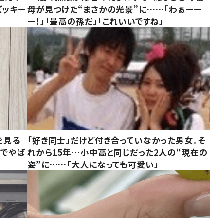
ズッキー
母が見つけた“まさかの光景”に……「わぁーー
ー！」「最高の孫だ」「これいいですね」
を見る
「好き同士」だけど付き合っていなかった男女。そ
味でやば
れから15年…小中高と同じだった2人の“現在の
姿”に……「大人になっても可愛い」