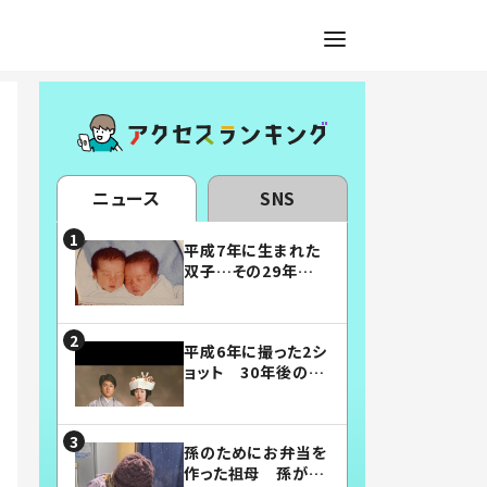
ニュース
SNS
平成7年に生まれた
双子…その29年後
の姿に「漫画みたい」
「素敵すぎる」
平成6年に撮った2シ
ョット 30年後の姿
に…「美男美女」「こ
んな夫婦になりた
い」
孫のためにお弁当を
作った祖母 孫が絶