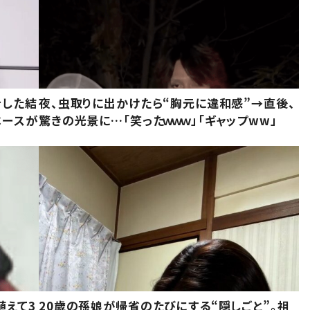
をした結
夜、虫取りに出かけたら“胸元に違和感”→直後、
ベースが
驚きの光景に…「笑ったｗｗｗ」「ギャップww」
植えて3
20歳の孫娘が帰省のたびにする“隠しごと”。祖