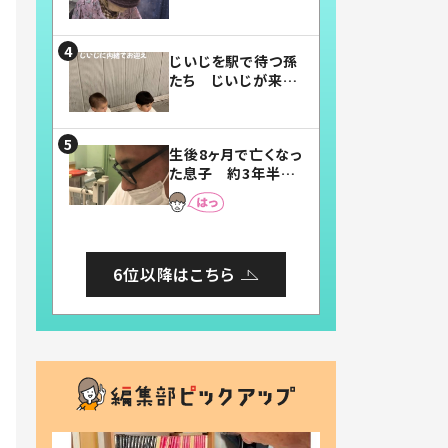
賛したお弁当に「美
味しそう」「お弁当す
ごい」
じいじを駅で待つ孫
たち じいじが来た
瞬間…！？「じいじイ
ケメン」「デレッデレ」
「嬉しくて可愛くてた
生後8ヶ月で亡くなっ
まらない」「幸せにな
た息子 約3年半
れる」
後、当時の妻の日記
に書いてあった本音
とは
6位以降はこちら