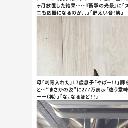
ヶ月放置した結果……『衝撃の光景』に「
ニも凶器になるのか、、」「野太い音！笑」
母「刺青入れた」17歳息子「やばー！！」脚
と…“まさかの姿”に277万表示「違う意
ーー（笑）」「な、なるほど！！」