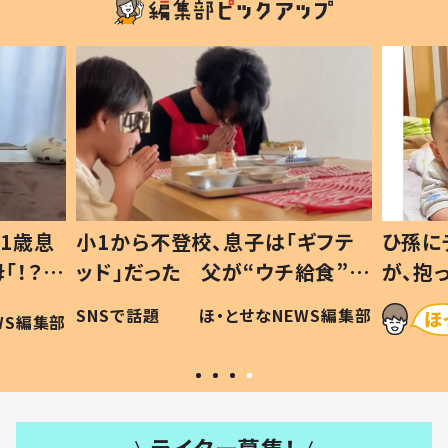
1歳息
小1から不登校、息子は「ギフテ
ひ孫に
「！？」
ッド」だった 父が“ウチ給食”を
が、抱
に「可愛
作り続ける理由とは #令和の親
「涙が
SNSで話題
ほ・とせなNEWS編集部
WS編集部
#令和の子
い」
ライター募集！