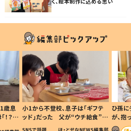
く、絵本制作に込める思い
1歳息
小1から不登校、息子は「ギフテ
ひ孫に
「！？」
ッド」だった 父が“ウチ給食”を
が、抱
に「可愛
作り続ける理由とは #令和の親
「涙が
SNSで話題
ほ・とせなNEWS編集部