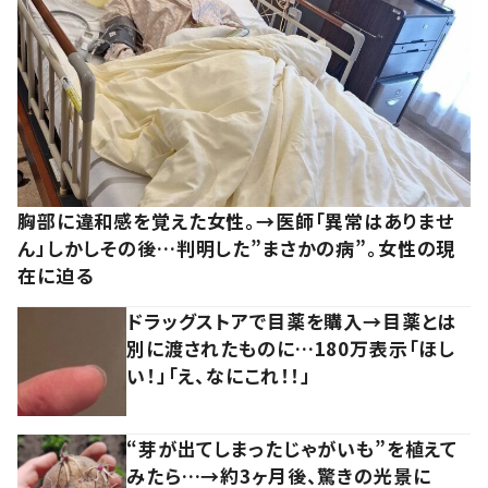
胸部に違和感を覚えた女性。→医師「異常はありませ
ん」しかしその後…判明した”まさかの病”。女性の現
在に迫る
ドラッグストアで目薬を購入→目薬とは
別に渡されたものに…180万表示「ほし
い！」「え、なにこれ！！」
“芽が出てしまったじゃがいも”を植えて
みたら…→約3ヶ月後、驚きの光景に