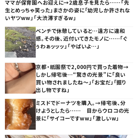
ママが保育園へお迎えに→2歳息子を見たら……「先
生とめっちゃ笑った」まさかの姿に「幼児しか許されな
いヤツww」「大渋滞すぎるw」
ベンチで休憩していると…遠方に違和
感。その後、近付いてきたモノに……「ぐ
ぅわぁッッッ」「やばいよ…」
京都・祇園祭で2,000円で買った着物→
しかし帰宅後…“驚きの光景”に「良い
買い物されましたね～」「お宝だ」「掘り
出し物ですね」
ミスドでドーナツを購入。→帰宅後、分
けようとしたら…… 目からウロコの光
景に「サイコーですww」「激しいw」