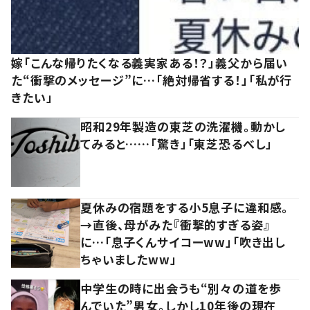
嫁「こんな帰りたくなる義実家ある！？」義父から届い
た“衝撃のメッセージ”に…「絶対帰省する！」「私が行
きたい」
昭和29年製造の東芝の洗濯機。動かし
てみると……「驚き」「東芝恐るべし」
夏休みの宿題をする小5息子に違和感。
→直後、母がみた『衝撃的すぎる姿』
に…「息子くんサイコーww」「吹き出し
ちゃいましたww」
中学生の時に出会うも“別々の道を歩
んでいた”男女。しかし10年後の現在