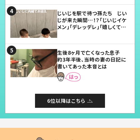
じいじを駅で待つ孫たち じい
じが来た瞬間…！？「じいじイケ
メン」「デレッデレ」「嬉しくて可
愛くてたまらない」「幸せになれ
る」
生後8ヶ月で亡くなった息子
約3年半後、当時の妻の日記に
書いてあった本音とは
6位以降はこちら