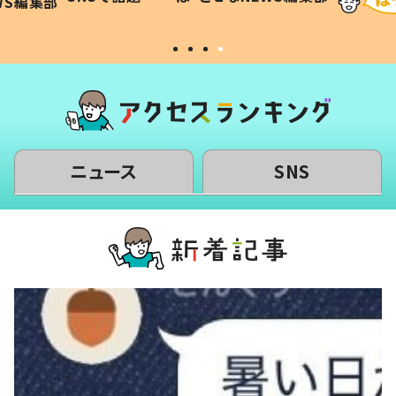
WS編集部
#令和の子
い」
ニュース
SNS