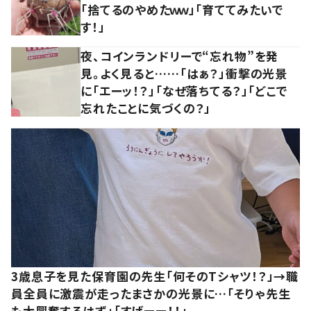
「捨てるのやめたｗｗ」「育ててみたいで
す！」
夜、コインランドリーで“忘れ物”を発
見。よく見ると……「はぁ？」衝撃の光景
に「エーッ！？」「なぜ落ちてる？」「どこで
忘れたことに気づくの？」
3歳息子を見た保育園の先生「何そのTシャツ！？」→職
員全員に激震が走ったまさかの光景に…「そりゃ先生
も大興奮するはず」「すげーー！！」