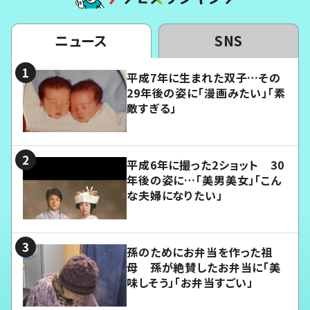
ニュース
SNS
平成7年に生まれた双子…その
29年後の姿に「漫画みたい」「素
敵すぎる」
平成6年に撮った2ショット 30
年後の姿に…「美男美女」「こん
な夫婦になりたい」
孫のためにお弁当を作った祖
母 孫が絶賛したお弁当に「美
味しそう」「お弁当すごい」