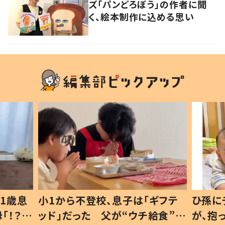
ズ「パンどろぼう」の作者に聞
く、絵本制作に込める思い
1歳息
小1から不登校、息子は「ギフテ
ひ孫に
「！？」
ッド」だった 父が“ウチ給食”を
が、抱