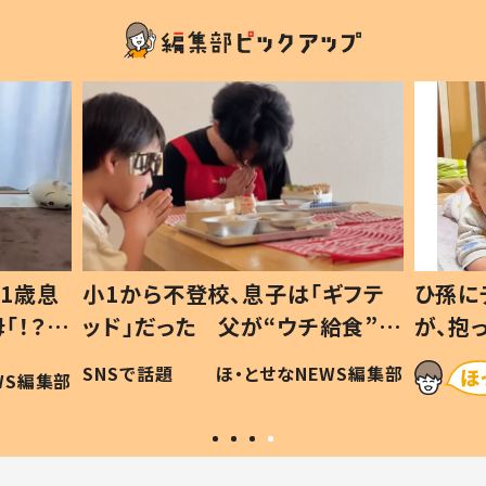
1歳息
小1から不登校、息子は「ギフテ
ひ孫に
「！？」
ッド」だった 父が“ウチ給食”を
が、抱
に「可愛
作り続ける理由とは #令和の親
「涙が
SNSで話題
ほ・とせなNEWS編集部
WS編集部
#令和の子
い」