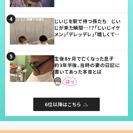
じいじを駅で待つ孫たち じい
じが来た瞬間…！？「じいじイケ
メン」「デレッデレ」「嬉しくて可
愛くてたまらない」「幸せになれ
る」
生後8ヶ月で亡くなった息子
約3年半後、当時の妻の日記に
書いてあった本音とは
6位以降はこちら