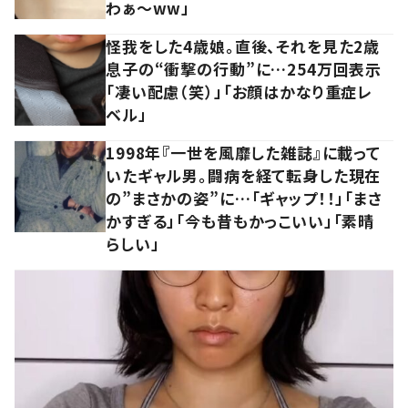
わぁ～ww」
怪我をした4歳娘。直後、それを見た2歳
息子の“衝撃の行動”に…254万回表示
「凄い配慮（笑）」「お顔はかなり重症レ
ベル」
1998年『一世を風靡した雑誌』に載って
いたギャル男。闘病を経て転身した現在
の”まさかの姿”に…「ギャップ！！」「まさ
かすぎる」「今も昔もかっこいい」「素晴
らしい」