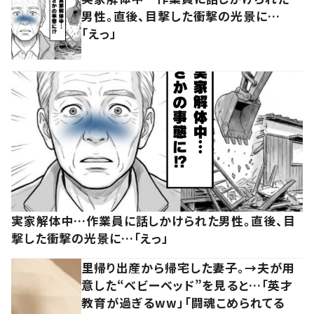
男性。直後、目撃した衝撃の光景に…
「えっ」
実家解体中…作業員に話しかけられた男性。直後、目
撃した衝撃の光景に…「えっ」
里帰り出産から帰宅した妻子。→夫が用
意した“ベビーベッド”を見ると…「英才
教育が過ぎるww」「闘魂こめられてる