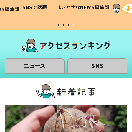
に「可愛
作り続ける理由とは #令和の親
「涙が
SNSで話題
ほ・とせなNEWS編集部
WS編集部
#令和の子
い」
ニュース
SNS