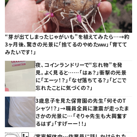
“芽が出てしまったじゃがいも”を植えてみたら…→約
3ヶ月後、驚きの光景に「捨てるのやめたｗｗ」「育てて
みたいです！」
夜、コインランドリーで“忘れ物”を発
見。よく見ると……「はぁ？」衝撃の光景
に「エーッ！？」「なぜ落ちてる？」「どこで
忘れたことに気づくの？」
3歳息子を見た保育園の先生「何そのT
シャツ！？」→職員全員に激震が走ったま
さかの光景に…「そりゃ先生も大興奮す
るはず」「すげーー！！」
実家解体中…作業員に話しかけられた