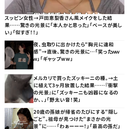
スッピン女性→戸田恵梨香さん風メイクをした結
果……驚きの光景に「本人かと思った」「ベースが美し
い」「似すぎ！！」
夜、虫取りに出かけたら“胸元に違和
感”→直後、驚きの光景に…「笑ったｗｗ
ｗ」「ギャップww」
メルカリで買ったズッキーニの種。→土
に植えて3ヶ月放置した結果……『衝撃
の光景』に「ズッキーニも凶器になるの
か、、」「野太い音！笑」
20歳の孫娘が帰省のたびにする“隠し
ごと”。祖母が見つけた“まさかの光
景”に……「わぁーーー！」「最高の孫だ」