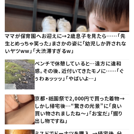
ママが保育園へお迎えに→2歳息子を見たら……「先
生とめっちゃ笑った」まさかの姿に「幼児しか許されな
いヤツww」「大渋滞すぎるw」
ベンチで休憩していると…遠方に違和
感。その後、近付いてきたモノに……「ぐ
ぅわぁッッッ」「やばいよ…」
京都・祇園祭で2,000円で買った着物→
しかし帰宅後…“驚きの光景”に「良い
買い物されましたね～」「お宝だ」「掘り
出し物ですね」
ミスドでドーナツを購入。→帰宅後、分