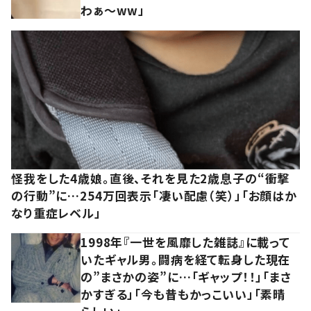
わぁ～ww」
怪我をした4歳娘。直後、それを見た2歳息子の“衝撃
の行動”に…254万回表示「凄い配慮（笑）」「お顔はか
なり重症レベル」
1998年『一世を風靡した雑誌』に載って
いたギャル男。闘病を経て転身した現在
の”まさかの姿”に…「ギャップ！！」「まさ
かすぎる」「今も昔もかっこいい」「素晴