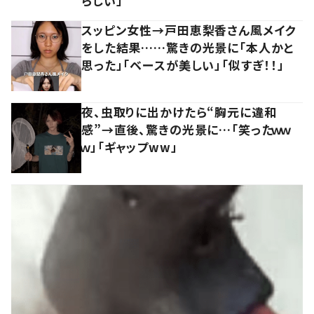
らしい」
スッピン女性→戸田恵梨香さん風メイク
をした結果……驚きの光景に「本人かと
思った」「ベースが美しい」「似すぎ！！」
夜、虫取りに出かけたら“胸元に違和
感”→直後、驚きの光景に…「笑ったｗｗ
ｗ」「ギャップww」