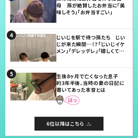
母 孫が絶賛したお弁当に「美
味しそう」「お弁当すごい」
じいじを駅で待つ孫たち じい
じが来た瞬間…！？「じいじイケ
メン」「デレッデレ」「嬉しくて可
愛くてたまらない」「幸せになれ
る」
生後8ヶ月で亡くなった息子
約3年半後、当時の妻の日記に
書いてあった本音とは
6位以降はこちら