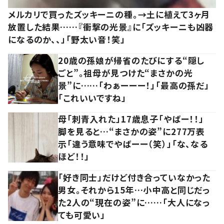
メルカリで買ったズッキーニの種。→土に植えて3ヶ月
放置した結果……『衝撃の光景』に「ズッキーニも凶器
になるのか、、」「野太い音！笑」
20歳の孫娘が帰省のたびにする“隠し
ごと”。祖母が見つけた“まさかの光
景”に……「わぁーーー！」「最高の孫だ」
「これいいですね」
母「刺青入れた」17歳息子「やばー！！」
脚を見ると…“まさかの姿”に277万表
示「違う意味でやばーー（笑）」「な、なる
ほど！！」
「好き同士」だけど付き合っていなかった
男女。それから15年…小中高と同じだっ
た2人の“現在の姿”に……「大人になっ
ても可愛い」