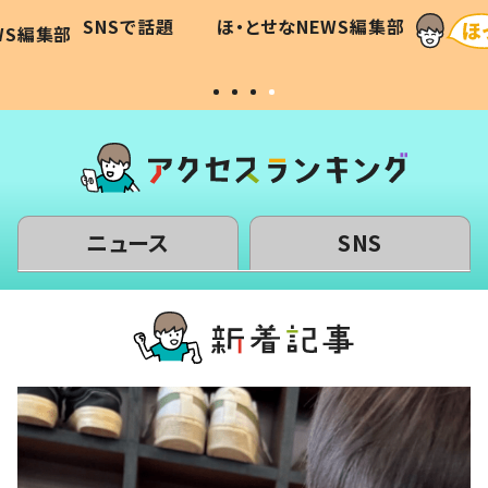
に「可愛
作り続ける理由とは #令和の親
「涙が
SNSで話題
ほ・とせなNEWS編集部
WS編集部
#令和の子
い」
ニュース
SNS