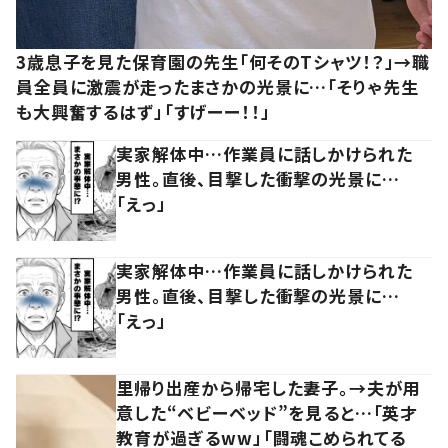
3歳息子を見た保育園の先生「何そのTシャツ！？」→職
員全員に激震が走ったまさかの光景に…「そりゃ先生
も大興奮するはず」「すげーー！！」
実家解体中…作業員に話しかけられた
男性。直後、目撃した衝撃の光景に…
「えっ」
実家解体中…作業員に話しかけられた
男性。直後、目撃した衝撃の光景に…
「えっ」
里帰り出産から帰宅した妻子。→夫が用
意した“ベビーベッド”を見ると…「英才
教育が過ぎるww」「闘魂こめられてる