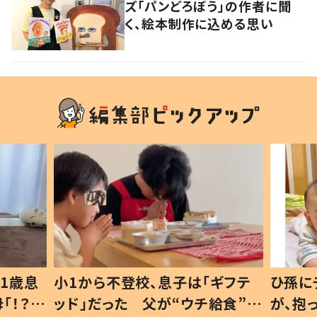
ズ「パンどろぼう」の作者に聞
く、絵本制作に込める思い
1歳息
小1から不登校、息子は「ギフテ
ひ孫に
「！？」
ッド」だった 父が“ウチ給食”を
が、抱