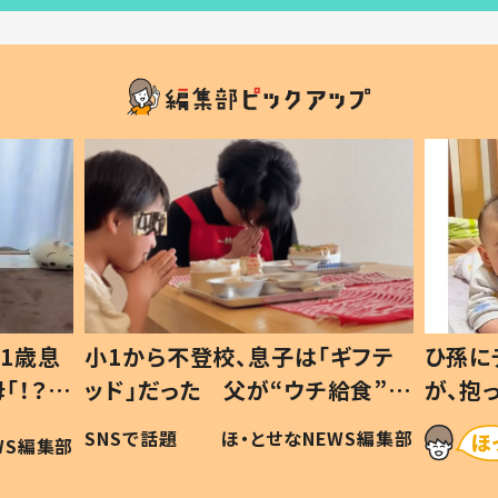
1歳息
小1から不登校、息子は「ギフテ
ひ孫に
「！？」
ッド」だった 父が“ウチ給食”を
が、抱
に「可愛
作り続ける理由とは #令和の親
「涙が
SNSで話題
ほ・とせなNEWS編集部
WS編集部
#令和の子
い」