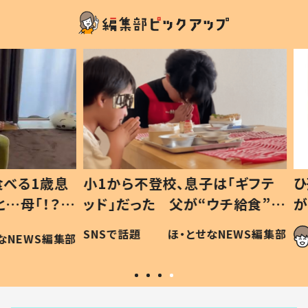
1歳息
小1から不登校、息子は「ギフテ
ひ孫に
「！？」
ッド」だった 父が“ウチ給食”を
が、抱
に「可愛
作り続ける理由とは #令和の親
「涙が
SNSで話題
ほ・とせなNEWS編集部
WS編集部
#令和の子
い」