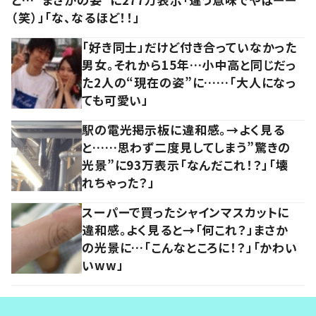
（笑）」「な、なるほど！！」
「好き同士」だけど付き合っていなかった
男女。それから15年…小中高と同じだっ
た2人の“現在の姿”に……「大人になっ
ても可愛い」
駅の電光掲示板に違和感。→よく見る
と……思わず二度見してしまう”驚きの
光景”に93万表示「なんだこれ！？」「壊
れちゃった？」
スーパーで買ったシャインマスカットに
違和感。よく見ると→「何これ？」まさか
の光景に…「こんなところに！？」「かわい
いww」