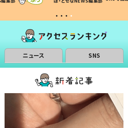
WS編集部
#令和の子
い」
ニュース
SNS