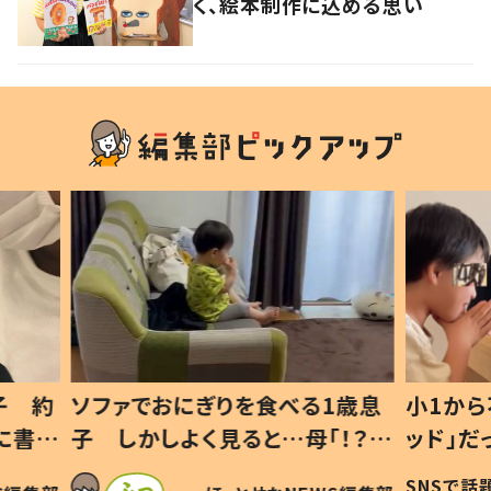
く、絵本制作に込める思い
1歳息
小1から不登校、息子は「ギフテ
ひ孫に
「！？」
ッド」だった 父が“ウチ給食”を
が、抱
に「可愛
作り続ける理由とは #令和の親
「涙が
SNSで話題
ほ・とせなNEWS編集部