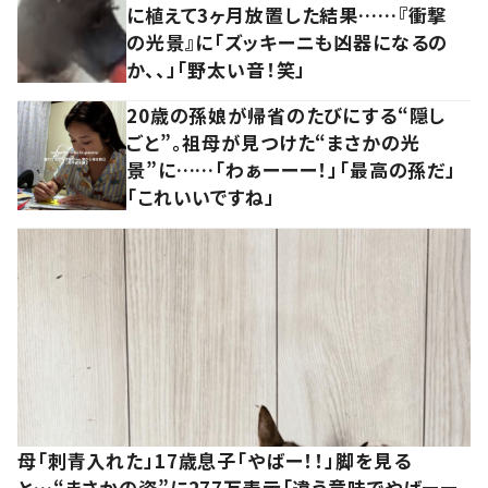
に植えて3ヶ月放置した結果……『衝撃
の光景』に「ズッキーニも凶器になるの
か、、」「野太い音！笑」
20歳の孫娘が帰省のたびにする“隠し
ごと”。祖母が見つけた“まさかの光
景”に……「わぁーーー！」「最高の孫だ」
「これいいですね」
母「刺青入れた」17歳息子「やばー！！」脚を見る
と…“まさかの姿”に277万表示「違う意味でやばーー