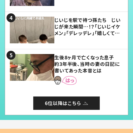
じいじを駅で待つ孫たち じい
じが来た瞬間…！？「じいじイケ
メン」「デレッデレ」「嬉しくて可
愛くてたまらない」「幸せになれ
る」
生後8ヶ月で亡くなった息子
約3年半後、当時の妻の日記に
書いてあった本音とは
6位以降はこちら