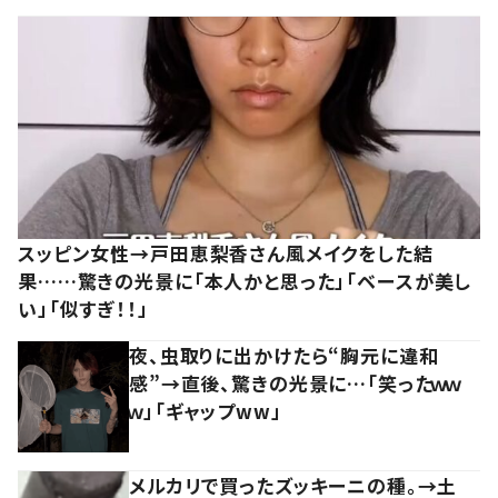
スッピン女性→戸田恵梨香さん風メイクをした結
果……驚きの光景に「本人かと思った」「ベースが美し
い」「似すぎ！！」
夜、虫取りに出かけたら“胸元に違和
感”→直後、驚きの光景に…「笑ったｗｗ
ｗ」「ギャップww」
メルカリで買ったズッキーニの種。→土