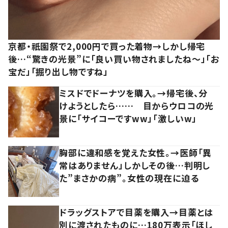
京都・祇園祭で2,000円で買った着物→しかし帰宅
後…“驚きの光景”に「良い買い物されましたね～」「お
宝だ」「掘り出し物ですね」
ミスドでドーナツを購入。→帰宅後、分
けようとしたら…… 目からウロコの光
景に「サイコーですww」「激しいw」
胸部に違和感を覚えた女性。→医師「異
常はありません」しかしその後…判明し
た”まさかの病”。女性の現在に迫る
ドラッグストアで目薬を購入→目薬とは
別に渡されたものに…180万表示「ほし