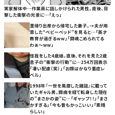
実家解体中…作業員に話しかけられた男性。直後、目
撃した衝撃の光景に…「えっ」
里帰り出産から帰宅した妻子。→夫が用
意した“ベビーベッド”を見ると…「英才
教育が過ぎるww」「闘魂こめられてる
わぁ～ww」
怪我をした4歳娘。直後、それを見た2歳
息子の“衝撃の行動”に…254万回表示
「凄い配慮（笑）」「お顔はかなり重症レ
ベル」
1998年『一世を風靡した雑誌』に載って
いたギャル男。闘病を経て転身した現在
の”まさかの姿”に…「ギャップ！！」「まさ
かすぎる」「今も昔もかっこいい」「素晴
らしい」