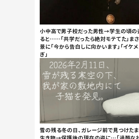
小中高で男子校だった男性→学生の頃の
ると……「共学だったら絶対モテてた」ま
景に「今から告白しに向かいます」「イケメ
ぎ」
雪の残る冬の日、ガレージ前で見つけた
生き物→保護後の現在の姿に…「過酷な