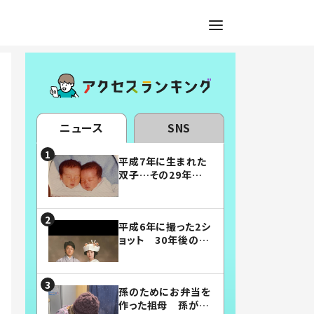
ニュース
SNS
平成7年に生まれた
双子…その29年後
の姿に「漫画みたい」
「素敵すぎる」
平成6年に撮った2シ
ョット 30年後の姿
に…「美男美女」「こ
んな夫婦になりた
い」
孫のためにお弁当を
作った祖母 孫が絶