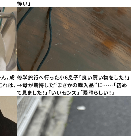
怖い」
ゃん。成
修学旅行へ行った小6息子「良い買い物をした！」
これは、
→母が驚愕した“まさかの購入品”に……「初め
て見ました！」「いいセンス」「素晴らしい！」