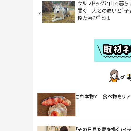
ウルフドッグと山で暮ら
聞く 犬との違いと”子
似た喜び”とは
これ本物？ 食べ物をリ
「その日見た夢を描く」イ