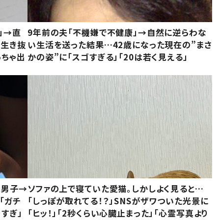
」→直
9年前の夫「不機嫌で不健康」→自然に逆らわな
「生き抜
い生活を送った結果…42歳になった現在の”まさ
っちゃ出
かの姿”に「スゴすぎる」「20は若く見える」
1男子→
ソファの上で寝ていた愛猫。しかしよく見ると…
「ガチ
「しっぽが取れてる！？」SNSがザワついた光景に
すぎ」
「ヒッ！」「2秒くらい心臓止まった」「心霊写真より