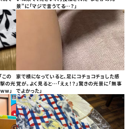
景”に「マジで言うてる…？」
「この
家で横になっていると、足にコチョコチョした感
衝撃の光
覚が。よく見ると…「えぇ！？」驚きの光景に「無事
ww」
でよかった」