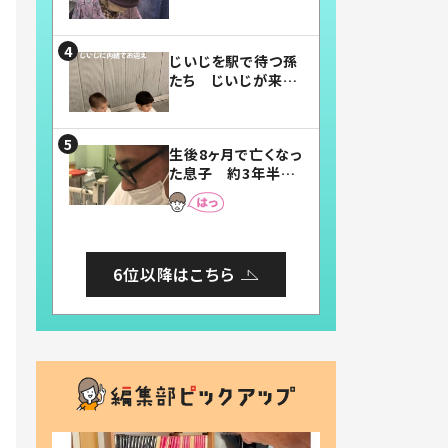
賛したお弁当に「美
味しそう」「お弁当す
ごい」
じいじを駅で待つ孫
たち じいじが来た
瞬間…！？「じいじイ
ケメン」「デレッデレ」
「嬉しくて可愛くてた
生後8ヶ月で亡くなっ
まらない」「幸せにな
た息子 約3年半
れる」
後、当時の妻の日記
に書いてあった本音
とは
6位以降はこちら