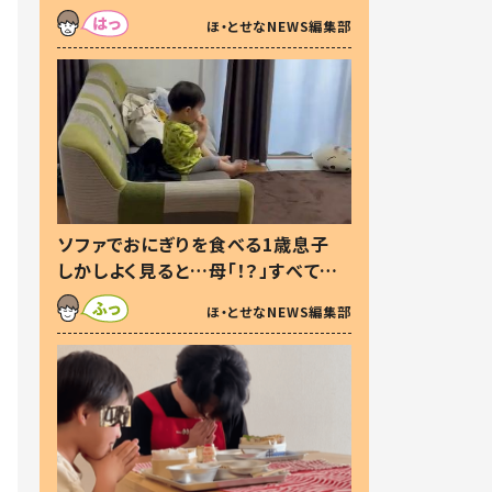
た本音とは
ほ・とせなNEWS編集部
ソファでおにぎりを食べる1歳息子
しかしよく見ると…母「！？」すべてを
察した母の投稿に「可愛いから許
ほ・とせなNEWS編集部
す！」「現行犯〜」