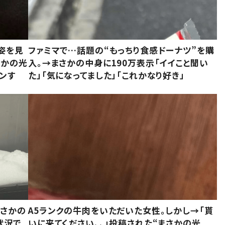
姿を見
ファミマで…話題の“もっちり食感ドーナツ”を購
さかの光
入。→まさかの中身に190万表示「イイこと聞い
ンす
た」「気になってました」「これかなり好き」
まさかの
A5ランクの牛肉をいただいた女性。しかし→「貰
状況で
いに来てください、、」投稿された“まさかの光