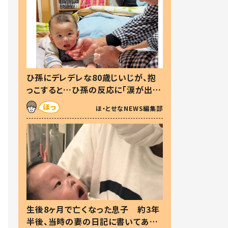
ひ孫にデレデレな80歳じいじが、抱
っこすると…ひ孫の反応に「涙が出ま
した」「可愛くて仕方ない」
ほ・とせなNEWS編集部
生後8ヶ月で亡くなった息子 約3年
半後、当時の妻の日記に書いてあっ