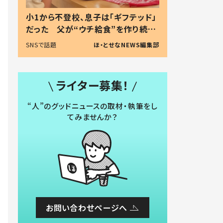
小1から不登校、息子は「ギフテッド」
だった 父が“ウチ給食”を作り続け
る理由とは #令和の親 #令和の子
SNSで話題
ほ・とせなNEWS編集部
ライター募集！
“人”のグッドニュースの取材・執筆をし
てみませんか？
お問い合わせページへ