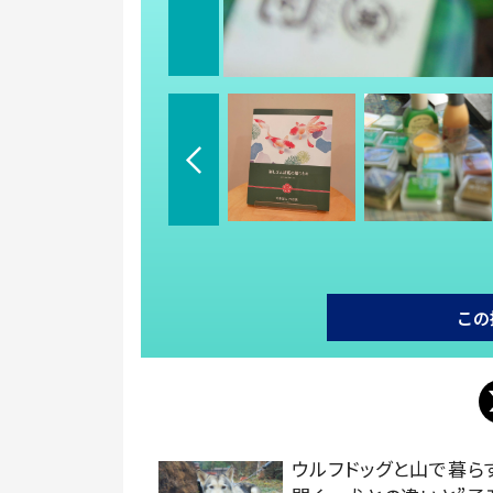
この
ウルフドッグと山で暮ら