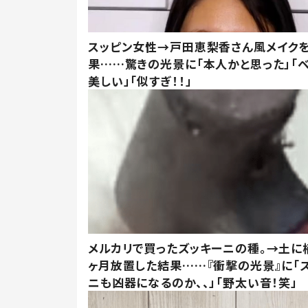
スッピン女性→戸田恵梨香さん風メイク
果……驚きの光景に「本人かと思った」「
美しい」「似すぎ！！」
メルカリで買ったズッキーニの種。→土に
ヶ月放置した結果……『衝撃の光景』に「
ニも凶器になるのか、、」「野太い音！笑」