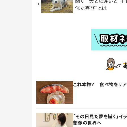
聞く 犬との違いと”子
似た喜び”とは
これ本物？ 食べ物をリ
「その日見た夢を描く」イ
想像の世界へ