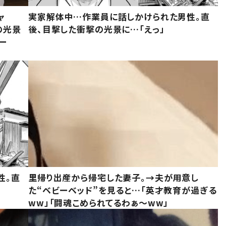
ャ
実家解体中…作業員に話しかけられた男性。直
の光景
後、目撃した衝撃の光景に…「えっ」
ー
性。直
里帰り出産から帰宅した妻子。→夫が用意し
た“ベビーベッド”を見ると…「英才教育が過ぎる
ww」「闘魂こめられてるわぁ～ww」