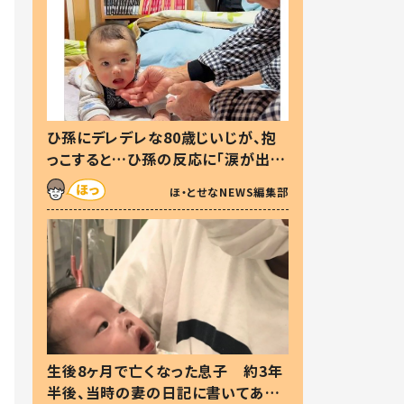
ひ孫にデレデレな80歳じいじが、抱
っこすると…ひ孫の反応に「涙が出ま
した」「可愛くて仕方ない」
ほ・とせなNEWS編集部
生後8ヶ月で亡くなった息子 約3年
半後、当時の妻の日記に書いてあっ