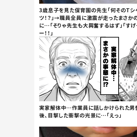
3歳息子を見た保育園の先生「何そのTシ
ツ！？」→職員全員に激震が走ったまさか
に…「そりゃ先生も大興奮するはず」「すげ
ー！！」
実家解体中…作業員に話しかけられた男
後、目撃した衝撃の光景に…「えっ」