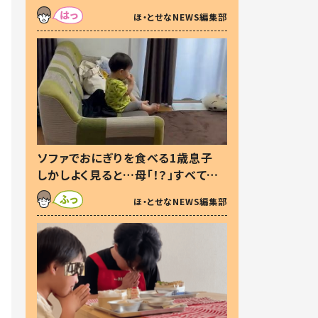
た本音とは
ほ・とせなNEWS編集部
ソファでおにぎりを食べる1歳息子
しかしよく見ると…母「！？」すべてを
察した母の投稿に「可愛いから許
ほ・とせなNEWS編集部
す！」「現行犯〜」