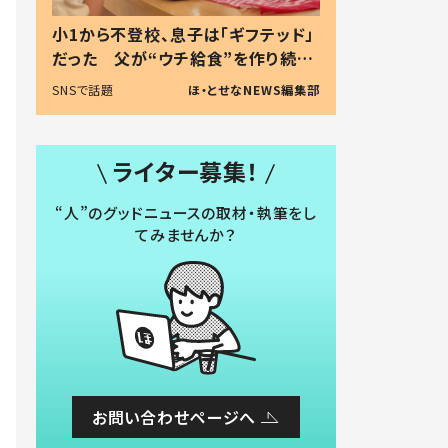
小1から不登校、息子は「ギフテッド」
だった 父が“ウチ給食”を作り続け
る理由とは #令和の親 #令和の子
SNSで話題
ほ・とせなNEWS編集部
ライター募集！
“人”のグッドニュースの取材・執筆をし
てみませんか？
お問い合わせページへ