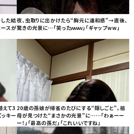
をした結
夜、虫取りに出かけたら“胸元に違和感”→直後、
ベースが
驚きの光景に…「笑ったｗｗｗ」「ギャップww」
植えて3
20歳の孫娘が帰省のたびにする“隠しごと”。祖
ズッキー
母が見つけた“まさかの光景”に……「わぁーー
ー！」「最高の孫だ」「これいいですね」