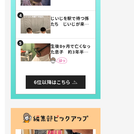
賛したお弁当に「美
味しそう」「お弁当す
ごい」
じいじを駅で待つ孫
たち じいじが来た
瞬間…！？「じいじイ
ケメン」「デレッデレ」
「嬉しくて可愛くてた
生後8ヶ月で亡くなっ
まらない」「幸せにな
た息子 約3年半
れる」
後、当時の妻の日記
に書いてあった本音
とは
6位以降はこちら