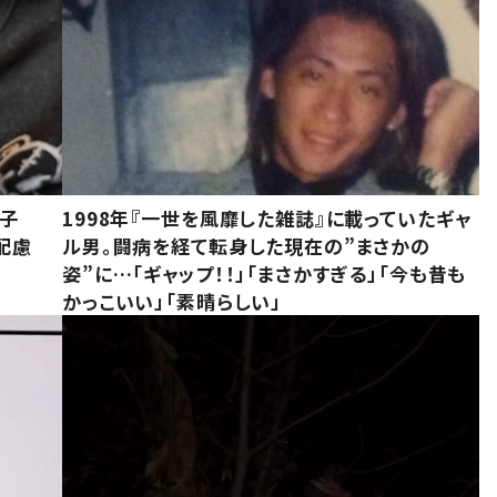
息子
1998年『一世を風靡した雑誌』に載っていたギャ
配慮
ル男。闘病を経て転身した現在の”まさかの
姿”に…「ギャップ！！」「まさかすぎる」「今も昔も
かっこいい」「素晴らしい」