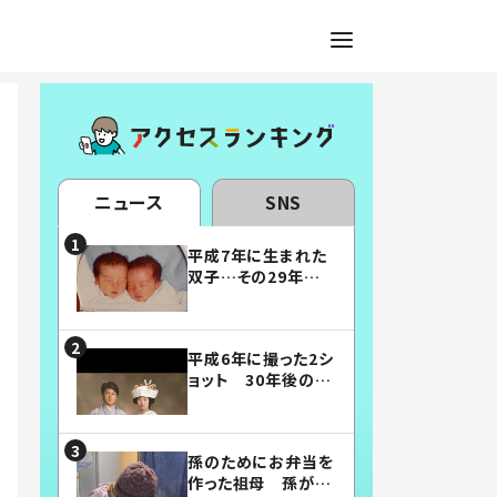
ニュース
SNS
平成7年に生まれた
双子…その29年後
の姿に「漫画みたい」
「素敵すぎる」
平成6年に撮った2シ
ョット 30年後の姿
に…「美男美女」「こ
んな夫婦になりた
い」
孫のためにお弁当を
作った祖母 孫が絶