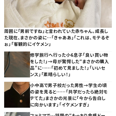
周囲に「男前ですね」と言われていた赤ちゃん。成長し
た現在、まさかの姿に…「きゃああ」「これは、モテるぞ
ぉ」「客観的にイケメン」
修学旅行へ行った小6息子「良い買い物
をした！」→母が驚愕した“まさかの購入
品”に……「初めて見ました！」「いいセ
ンス」「素晴らしい！」
小中高で男子校だった男性→学生の頃
の姿を見ると……「共学だったら絶対モ
テてた」まさかの光景に「今から告白し
に向かいます」「イケメンすぎ」
ファミマで…話題の“もっちり食感ドー