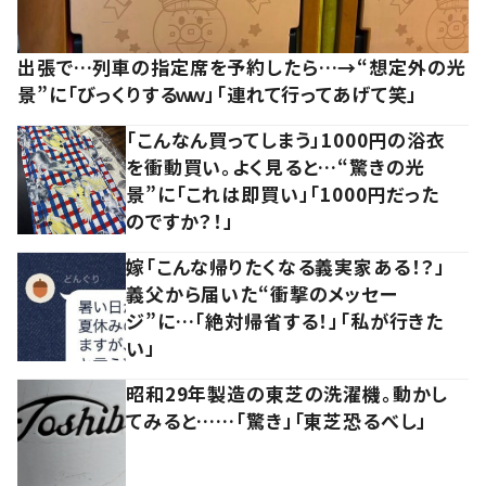
出張で…列車の指定席を予約したら…→“想定外の光
景”に「びっくりするｗｗ」「連れて行ってあげて笑」
「こんなん買ってしまう」1000円の浴衣
を衝動買い。よく見ると…“驚きの光
景”に「これは即買い」「1000円だった
のですか？！」
嫁「こんな帰りたくなる義実家ある！？」
義父から届いた“衝撃のメッセー
ジ”に…「絶対帰省する！」「私が行きた
い」
昭和29年製造の東芝の洗濯機。動かし
てみると……「驚き」「東芝恐るべし」