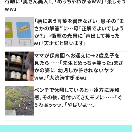
行動に「奥さん美人！」「めっちゃわかるww」「楽しそう
ww」
「絵にあう言葉を書きなさい」息子の”ま
さかの解答”に…母「正解でよいでしょう
か？」→衝撃の光景に「声出して笑った
ｗ」「天才だと思います」
ママが保育園へお迎えに→2歳息子を
見たら……「先生とめっちゃ笑った」まさ
かの姿に「幼児しか許されないヤツ
ww」「大渋滞すぎるw」
ベンチで休憩していると…遠方に違和
感。その後、近付いてきたモノに……「ぐ
ぅわぁッッッ」「やばいよ…」