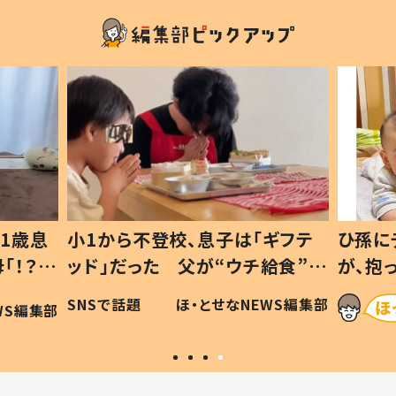
1歳息
小1から不登校、息子は「ギフテ
ひ孫に
「！？」
ッド」だった 父が“ウチ給食”を
が、抱
に「可愛
作り続ける理由とは #令和の親
「涙が
SNSで話題
ほ・とせなNEWS編集部
WS編集部
#令和の子
い」