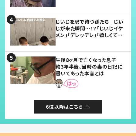
じいじを駅で待つ孫たち じい
じが来た瞬間…！？「じいじイケ
メン」「デレッデレ」「嬉しくて可
愛くてたまらない」「幸せになれ
る」
生後8ヶ月で亡くなった息子
約3年半後、当時の妻の日記に
書いてあった本音とは
6位以降はこちら