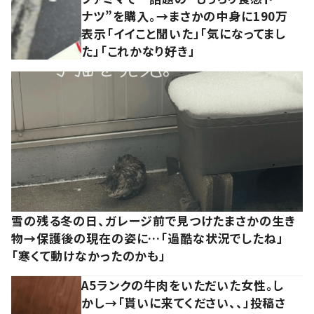
ナツ”を購入。→まさかの中身に190万
表示「イイこと聞いた」「気になってまし
た」「これかなり好き」
雪の残る冬の日、ガレージ前で見つけたまさかの生き
物→保護後の現在の姿に…「過酷な状況でしたね」
「寒くて動けなかったのかも」
A5ランクの牛肉をいただいた女性。し
かし→「貰いに来てください、、」投稿さ