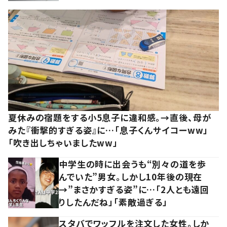
夏休みの宿題をする小5息子に違和感。→直後、母が
みた『衝撃的すぎる姿』に…「息子くんサイコーww」
「吹き出しちゃいましたww」
中学生の時に出会うも“別々の道を歩
んでいた”男女。しかし10年後の現在
→”まさかすぎる姿”に…「2人とも遠回
りしたんだね」「素敵過ぎる」
スタバでワッフルを注文した女性。しか