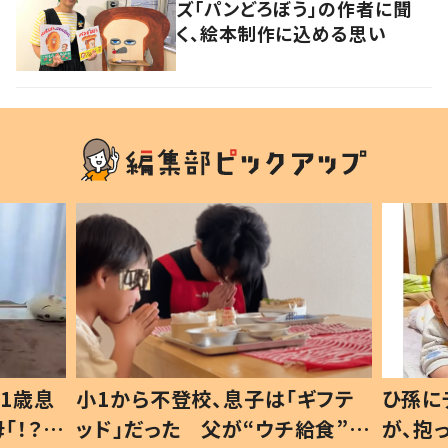
ズ「パンどろぼう」の作者に聞
く、絵本制作に込める思い
1歳息
小1から不登校、息子は「ギフテ
ひ孫に
「！？」
ッド」だった 父が“ウチ給食”を
が、抱