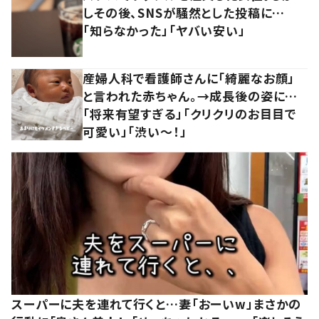
しその後、SNSが騒然とした投稿に…
「知らなかった」「ヤバい安い」
産婦人科で看護師さんに「綺麗なお顔」
と言われた赤ちゃん。→成長後の姿に…
「将来有望すぎる」「クリクリのお目目で
可愛い」「渋い～！」
スーパーに夫を連れて行くと…妻「おーいw」まさかの