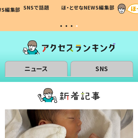
に「可愛
作り続ける理由とは #令和の親
「涙が
SNSで話題
ほ・とせなNEWS編集部
WS編集部
#令和の子
い」
ニュース
SNS