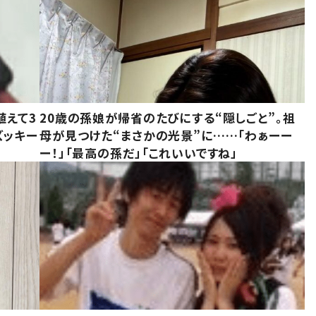
植えて3
20歳の孫娘が帰省のたびにする“隠しごと”。祖
ズッキー
母が見つけた“まさかの光景”に……「わぁーー
ー！」「最高の孫だ」「これいいですね」