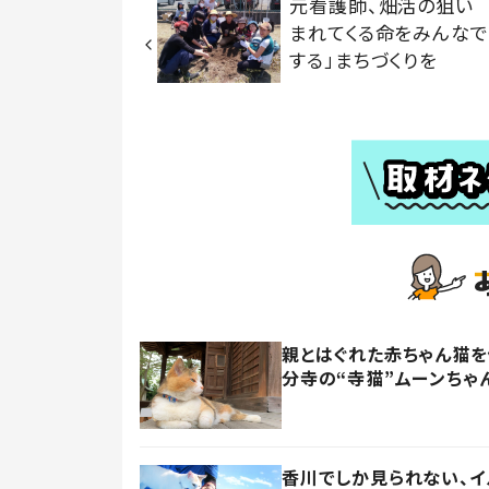
元看護師、畑活の狙い 
まれてくる命をみんな
する」まちづくりを
親とはぐれた赤ちゃん猫
分寺の“寺猫”ムーンちゃ
香川でしか見られない、