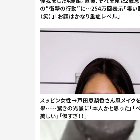
怪我をした4歳娘。直後、それを見た2歳
の“衝撃の行動”に…254万回表示「凄い
（笑）」「お顔はかなり重症レベル」
スッピン女性→戸田恵梨香さん風メイク
果……驚きの光景に「本人かと思った」「
美しい」「似すぎ！！」