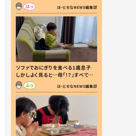
た本音とは
ほ・とせなNEWS編集部
ソファでおにぎりを食べる1歳息子
しかしよく見ると…母「！？」すべてを
察した母の投稿に「可愛いから許
ほ・とせなNEWS編集部
す！」「現行犯〜」