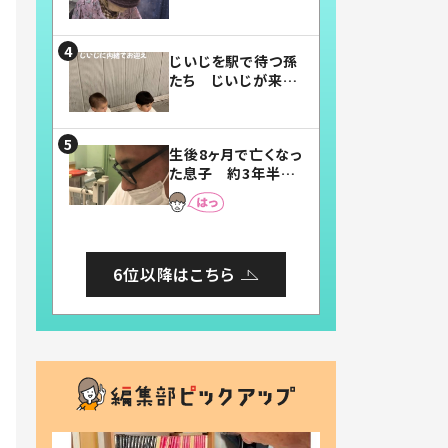
賛したお弁当に「美
味しそう」「お弁当す
ごい」
じいじを駅で待つ孫
たち じいじが来た
瞬間…！？「じいじイ
ケメン」「デレッデレ」
「嬉しくて可愛くてた
生後8ヶ月で亡くなっ
まらない」「幸せにな
た息子 約3年半
れる」
後、当時の妻の日記
に書いてあった本音
とは
6位以降はこちら