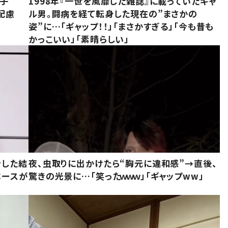
息子
1998年『一世を風靡した雑誌』に載っていたギャ
配慮
ル男。闘病を経て転身した現在の”まさかの
姿”に…「ギャップ！！」「まさかすぎる」「今も昔も
かっこいい」「素晴らしい」
をした結
夜、虫取りに出かけたら“胸元に違和感”→直後、
ベースが
驚きの光景に…「笑ったｗｗｗ」「ギャップww」