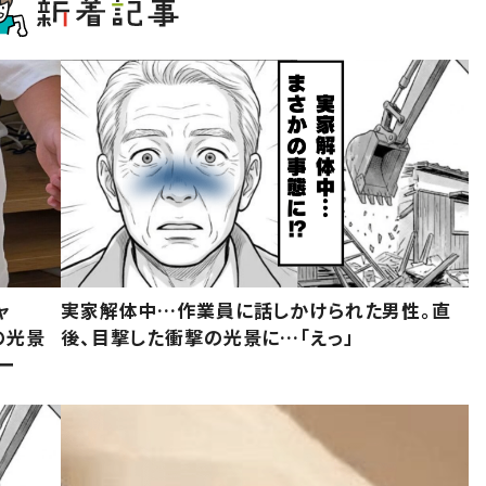
ャ
実家解体中…作業員に話しかけられた男性。直
の光景
後、目撃した衝撃の光景に…「えっ」
ー