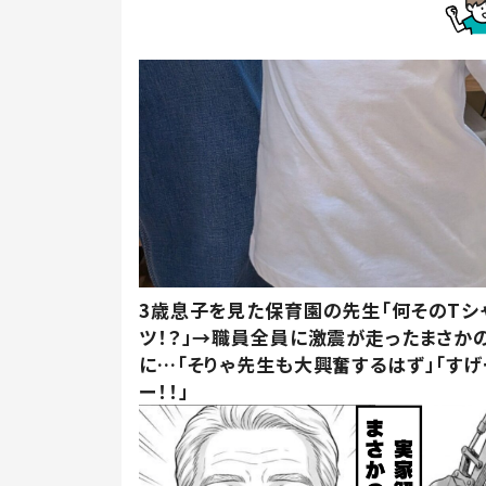
3歳息子を見た保育園の先生「何そのTシ
ツ！？」→職員全員に激震が走ったまさか
に…「そりゃ先生も大興奮するはず」「すげ
ー！！」