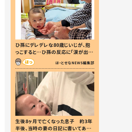
ひ孫にデレデレな80歳じいじが、抱
っこすると…ひ孫の反応に「涙が出ま
した」「可愛くて仕方ない」
ほ・とせなNEWS編集部
生後8ヶ月で亡くなった息子 約3年
半後、当時の妻の日記に書いてあっ