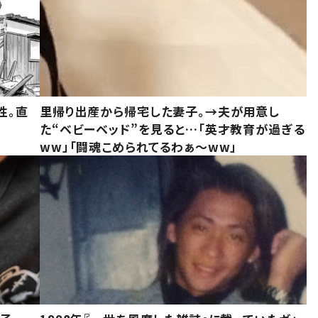
性。直
里帰り出産から帰宅した妻子。→夫が用意し
た“ベビーベッド”を見ると…「英才教育が過ぎる
ww」「闘魂こめられてるわぁ～ww」