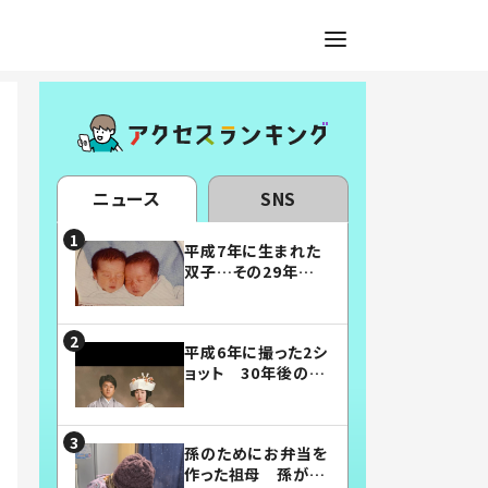
ニュース
SNS
平成7年に生まれた
双子…その29年後
の姿に「漫画みたい」
「素敵すぎる」
平成6年に撮った2シ
ョット 30年後の姿
に…「美男美女」「こ
んな夫婦になりた
い」
孫のためにお弁当を
作った祖母 孫が絶