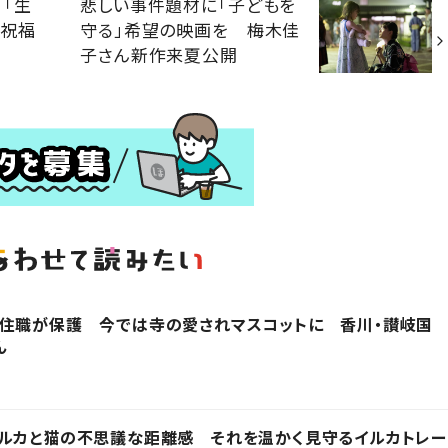
「生
悲しい事件題材に「子どもを
で祝福
守る」希望の映画を 梅木佳
子さん新作来夏公開
を住職が保護 今では寺の愛されマスコットに 香川・讃岐国
ん
イルカと猫の不思議な距離感 それを温かく見守るイルカトレー