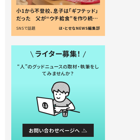
小1から不登校、息子は「ギフテッド」
だった 父が“ウチ給食”を作り続け
る理由とは #令和の親 #令和の子
SNSで話題
ほ・とせなNEWS編集部
ライター募集！
“人”のグッドニュースの取材・執筆をし
てみませんか？
お問い合わせページへ