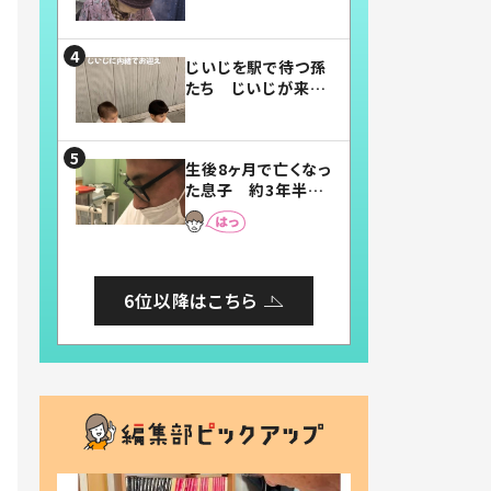
賛したお弁当に「美
味しそう」「お弁当す
ごい」
じいじを駅で待つ孫
たち じいじが来た
瞬間…！？「じいじイ
ケメン」「デレッデレ」
「嬉しくて可愛くてた
生後8ヶ月で亡くなっ
まらない」「幸せにな
た息子 約3年半
れる」
後、当時の妻の日記
に書いてあった本音
とは
6位以降はこちら