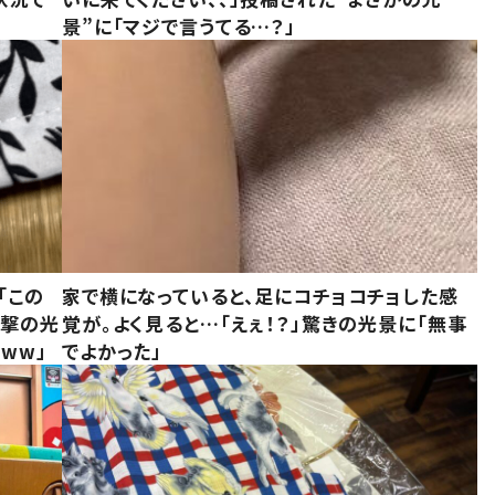
景”に「マジで言うてる…？」
「この
家で横になっていると、足にコチョコチョした感
衝撃の光
覚が。よく見ると…「えぇ！？」驚きの光景に「無事
ww」
でよかった」