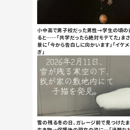
小中高で男子校だった男性→学生の頃の
ると……「共学だったら絶対モテてた」ま
景に「今から告白しに向かいます」「イケメ
ぎ」
雪の残る冬の日、ガレージ前で見つけた
生き物→保護後の現在の姿に…「過酷な