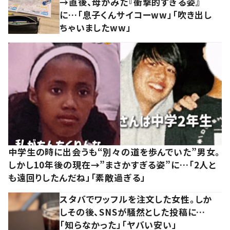
→直後、母がみた『衝撃的すぎる姿』
に…「息子くんサイコーww」「吹き出し
ちゃいましたww」
中学生の時に出会うも“別々の道を歩んでいた”男女。
しかし10年後の現在→”まさかすぎる姿”に…「2人と
も遠回りしたんだね」「素敵過ぎる」
スタバでワッフルを注文した女性。しか
しその後、SNSが騒然とした投稿に…
「知らなかった」「ヤバい安い」