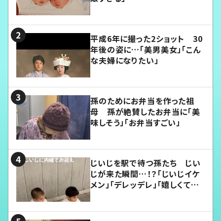
平成6年に撮った2ショット 30
年後の姿に…「美男美女」「こん
な夫婦になりたい」
孫のためにお弁当を作った祖
母 孫が絶賛したお弁当に「美
味しそう」「お弁当すごい」
じいじを駅で待つ孫たち じい
じが来た瞬間…！？「じいじイケ
メン」「デレッデレ」「嬉しくて可
愛くてたまらない」「幸せになれ
る」