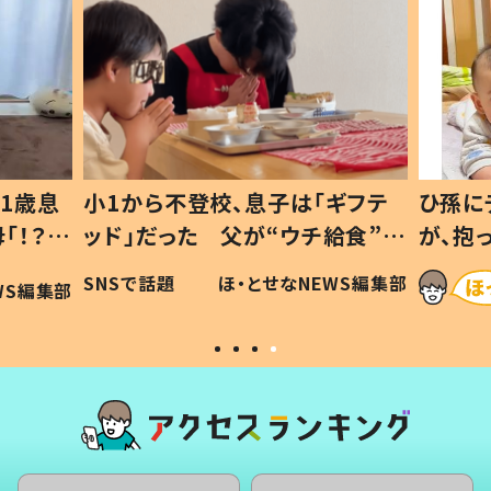
1歳息
小1から不登校、息子は「ギフテ
ひ孫に
「！？」
ッド」だった 父が“ウチ給食”を
が、抱
に「可愛
作り続ける理由とは #令和の親
「涙が
SNSで話題
ほ・とせなNEWS編集部
WS編集部
#令和の子
い」