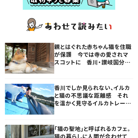
親とはぐれた赤ちゃん猫を住職
が保護 今では寺の愛されマ
スコットに 香川・讃岐国分寺
の“寺猫”ムーンちゃん
香川でしか見られない、イルカ
と猫の不思議な距離感 それ
を温かく見守るイルカトレーナ
ーの努力
「猫の聖地」と呼ばれるカフェ。
猫の暮らしに人間が合わせて