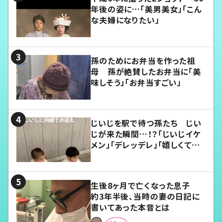
年後の姿に…「美男美女」「こん
な夫婦になりたい」
孫のためにお弁当を作った祖
母 孫が絶賛したお弁当に「美
味しそう」「お弁当すごい」
じいじを駅で待つ孫たち じい
じが来た瞬間…！？「じいじイケ
メン」「デレッデレ」「嬉しくて可
愛くてたまらない」「幸せになれ
る」
生後8ヶ月で亡くなった息子
約3年半後、当時の妻の日記に
書いてあった本音とは