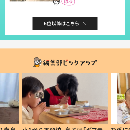
6位以降はこちら
1歳息
小1から不登校、息子は「ギフテ
ひ孫に