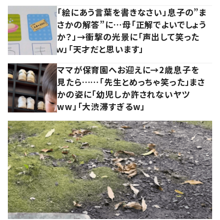
「絵にあう言葉を書きなさい」息子の”ま
さかの解答”に…母「正解でよいでしょう
か？」→衝撃の光景に「声出して笑った
ｗ」「天才だと思います」
ママが保育園へお迎えに→2歳息子を
見たら……「先生とめっちゃ笑った」まさ
かの姿に「幼児しか許されないヤツ
ww」「大渋滞すぎるw」