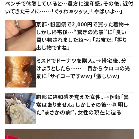
ベンチで休憩していると…遠方に違和感。その後、近付
いてきたモノに……「ぐぅわぁッッッ」「やばいよ…」
京都・祇園祭で2,000円で買った着物→
しかし帰宅後…“驚きの光景”に「良い
買い物されましたね～」「お宝だ」「掘り
出し物ですね」
ミスドでドーナツを購入。→帰宅後、分
けようとしたら…… 目からウロコの光
景に「サイコーですww」「激しいw」
胸部に違和感を覚えた女性。→医師「異
常はありません」しかしその後…判明し
た”まさかの病”。女性の現在に迫る