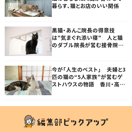
暮らす、猫とお店のいい関係
黒猫・あんこ院長の得意技
は”気まぐれ添い寝” 人と猫
のダブル院長が営む接骨院
香川・高松市
今が「人生のベスト」 夫婦と3
匹の猫の“5人家族”が営むゲ
ストハウスの物語 香川・高松
市