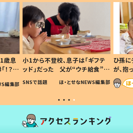
1歳息
小1から不登校、息子は「ギフテ
ひ孫に
「！？」
ッド」だった 父が“ウチ給食”を
が、抱
に「可愛
作り続ける理由とは #令和の親
「涙が
SNSで話題
ほ・とせなNEWS編集部
WS編集部
#令和の子
い」