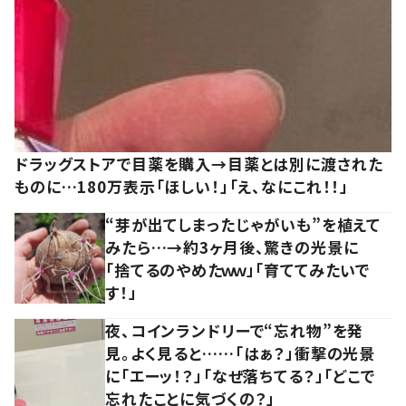
ドラッグストアで目薬を購入→目薬とは別に渡された
ものに…180万表示「ほしい！」「え、なにこれ！！」
“芽が出てしまったじゃがいも”を植えて
みたら…→約3ヶ月後、驚きの光景に
「捨てるのやめたｗｗ」「育ててみたいで
す！」
夜、コインランドリーで“忘れ物”を発
見。よく見ると……「はぁ？」衝撃の光景
に「エーッ！？」「なぜ落ちてる？」「どこで
忘れたことに気づくの？」