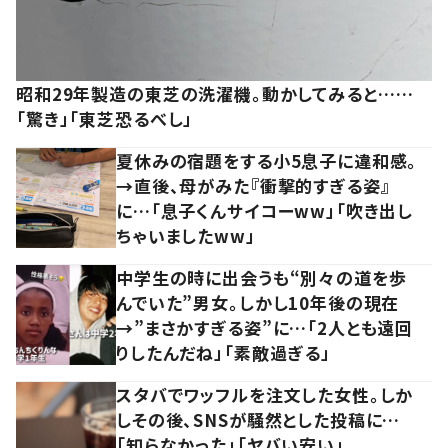
昭和29年製造の東芝の洗濯機。動かしてみると……
「驚き」「東芝恐るべし」
夏休みの宿題をする小5息子に違和感。
→直後、母がみた『衝撃的すぎる姿』
に…「息子くんサイコーww」「吹き出し
ちゃいましたww」
中学生の時に出会うも“別々の道を歩
んでいた”男女。しかし10年後の現在
→”まさかすぎる姿”に…「2人とも遠回
りしたんだね」「素敵過ぎる」
スタバでワッフルを注文した女性。しか
しその後、SNSが騒然とした投稿に…
「知らなかった」「ヤバい安い」