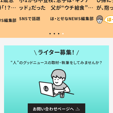
「！？」
ッド」だった 父が“ウチ給食”を
が、抱
に「可愛
作り続ける理由とは #令和の親
「涙が
SNSで話題
ほ・とせなNEWS編集部
WS編集部
#令和の子
い」
ライター募集！
“人”のグッドニュースの取材・執筆をしてみませんか？
お問い合わせページへ