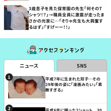
3歳息子を見た保育園の先生「何そのT
シャツ！？」→職員全員に激震が走ったま
さかの光景に…「そりゃ先生も大興奮す
るはず」「すげーー！！」
ニュース
SNS
平成7年に生まれた双子…その
29年後の姿に「漫画みたい」「素
敵すぎる」
平成6年に撮った2ショット 30